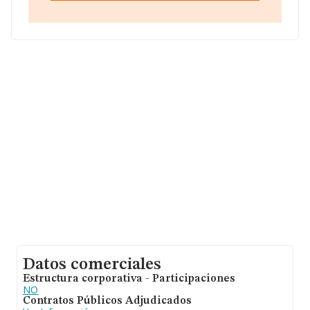
Vallbona, provincia de Valencia, Comunidad Valenciana.
En base a la información de la que dispone INFORMA
sobre 15.196 compañías, la facturación en el ámbito
nacional alcanza los 4.441 millones de euros y se estima
que el promedio de la facturación entre todas las
empresas es de 292 mil euros. Teniendo en cuenta la
información sobre Valencia, en la base de datos
INFORMA constan 846 empresas, con ventas de 180
millones de euros. Con el fin de ampliar la información
relativa a las compañías, la antigüedad alcanza los 13
años desde la constitución. Los empleados de media
son 4.
Datos comerciales
Estructura corporativa - Participaciones
NO
Contratos Públicos Adjudicados