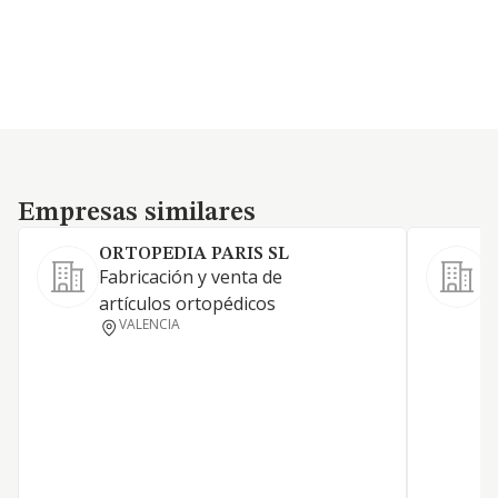
Empresas similares
Empresas similares
ORTOPEDIA PARIS SL
Fabricación y venta de
C
artículos ortopédicos
l
VALENCIA
i
a
m
h
d
i