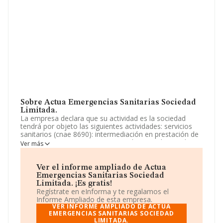
Sobre Actua Emergencias Sanitarias Sociedad
Limitada.
La empresa declara que su actividad es la sociedad
tendrá por objeto las siguientes actividades: servicios
sanitarios (cnae 8690): intermediación en prestación de
servicios sanitarios. asistencia medica extrahospitalaria.
Ver más
y arrendamiento de ambulancias para transporte
sanitario. si alguna de las actividades incluidas en el
objeto social. La empresa aparece inscrita en el
Ver el informe ampliado de Actua
Registro Mercantil como Sociedad Limitada. Su
Emergencias Sanitarias Sociedad
actividad CNAE es '%cnae%' con código 8699. No
Limitada. ¡Es gratis!
realiza actividad de importación y/o exportación.
Regístrate en eInforma y te regalamos el
Informe Ampliado de esta empresa.
La empresa española
Actua Emergencias Sanitarias
VER INFORME AMPLIADO DE ACTUA
Sociedad Limitada
EMERGENCIAS SANITARIAS SOCIEDAD
, NIF B98723448, se encuentra en
LIMITADA.
Calle Santa Ana núm. 21 B, (46185), La Pobla De