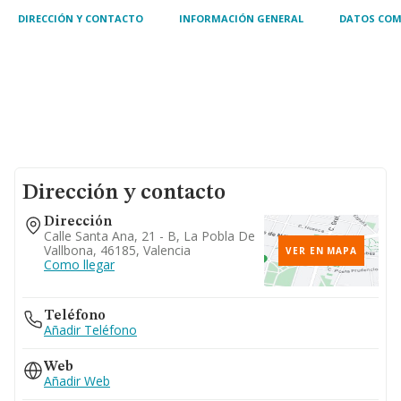
objeto social
DIRECCIÓN Y CONTACTO
INFORMACIÓN GENERAL
DATOS COM
Dirección y contacto
Dirección
Calle Santa Ana, 21 - B, La Pobla De
Vallbona, 46185, Valencia
VER EN MAPA
Como llegar
Teléfono
Añadir Teléfono
Web
Añadir Web