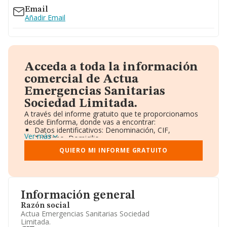
Email
Añadir Email
Acceda a toda la información
comercial de Actua
Emergencias Sanitarias
Sociedad Limitada.
A través del informe gratuito que te proporcionamos
desde Einforma, donde vas a encontrar:
Datos identificativos: Denominación, CIF,
Ver más
Teléfono, Domicilio.
Informe Mercantil Completo (BORME).
QUIERO MI INFORME GRATUITO
Gráficos de Evolución Ventas y Empleados.
Consejo de Administración y Administradores.
Directivos y Ejecutivos.
Accionistas.
Participaciones y Vinculaciones en otras empresas.
Información general
Artículos de prensa publicados sobre la empresa.
Información oficial y registral complementaria.
Razón social
Actua Emergencias Sanitarias Sociedad
Limitada.