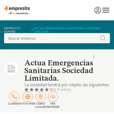
EMPRESITE
ACTUA EMERGENCIAS SANITARIAS SOCIEDAD
ESPAÑA
LIMITADA.
Buscar
Actua Emergencias
Sanitarias Sociedad
Limitada.
La sociedad tendrá por objeto las siguientes
actividades: servicios sanitarios (cnae 8690):
0
/5
( 0 votos)
intermediacion en prestacion de servicios
sanitarios. asistencia medica
extrahospitalaria. y arrendamiento de
LLAMAR
SITIO WEB
CÓMO
VER
LLEGAR
INFORME
ambulancias para transporte sanitario. si
alguna de las actividades incluidas en el