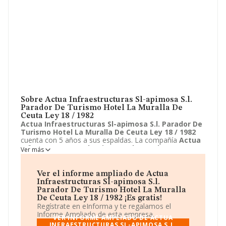
Sobre Actua Infraestructuras Sl-apimosa S.l.
Parador De Turismo Hotel La Muralla De
Ceuta Ley 18 / 1982
Actua Infraestructuras Sl-apimosa S.l. Parador De
Turismo Hotel La Muralla De Ceuta Ley 18 / 1982
cuenta con 5 años a sus espaldas. La compañía
Actua
Infraestructuras Sl-apimosa S.l. Parador De
Ver más
Turismo Hotel La Muralla De Ceuta Ley 18 / 1982
está localizada en Calle real, 66. Su actividad CNAE se
ubica dentro de 4324 - Otras instalaciones en obras de
Ver el informe ampliado de Actua
construcción.
Actua Infraestructuras Sl-apimosa S.l.
Infraestructuras Sl-apimosa S.l.
Parador De Turismo Hotel La Muralla De Ceuta Ley
Parador De Turismo Hotel La Muralla
18 / 1982
tiene un modelo de sociedad Unión temporal
De Ceuta Ley 18 / 1982 ¡Es gratis!
de empresas.
Regístrate en eInforma y te regalamos el
Informe Ampliado de esta empresa.
VER INFORME AMPLIADO DE ACTUA
INFRAESTRUCTURAS SL-APIMOSA S.L.