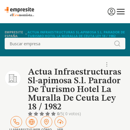
EMPRESITE
ACTUA INFRAESTRUCTURAS SL-APIMOSA S.L. PARADOR DE
ESPAÑA
TURISMO HOTEL LA MURALLA DE CEUTA LEY 18 / 1982
Buscar
Actua Infraestructuras
Sl-apimosa S.l. Parador
De Turismo Hotel La
Muralla De Ceuta Ley
18 / 1982
0
/5
( 0 votos)
LLAMAR
SITIO WEB
CÓMO
VER