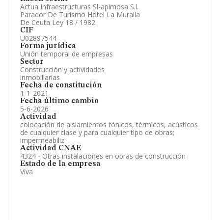
Participaciones y Vinculaciones en otras empresas.
Actua Infraestructuras Sl-apimosa S.l.
Artículos de prensa publicados sobre la empresa.
Parador De Turismo Hotel La Muralla
Información oficial y registral complementaria.
De Ceuta Ley 18 / 1982
CIF
U02897544
Forma jurídica
Unión temporal de empresas
Sector
Construcción y actividades
inmobiliarias
Fecha de constitución
1-1-2021
Fecha último cambio
5-6-2026
Actividad
colocación de aislamientos fónicos, térmicos, acústicos
de cualquier clase y para cualquier tipo de obras;
impermeabiliz
Actividad CNAE
4324 - Otras instalaciones en obras de construcción
Estado de la empresa
Viva