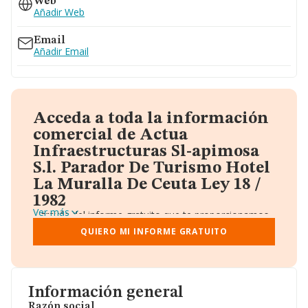
Web
Añadir Web
Email
Añadir Email
Acceda a toda la información
comercial de Actua
Infraestructuras Sl-apimosa
S.l. Parador De Turismo Hotel
La Muralla De Ceuta Ley 18 /
1982
Ver más
A través del informe gratuito que te proporcionamos
desde Einforma, donde vas a encontrar:
QUIERO MI INFORME GRATUITO
Datos identificativos: Denominación, CIF,
Teléfono, Domicilio.
Informe Mercantil Completo (BORME).
Gráficos de Evolución Ventas y Empleados.
Consejo de Administración y Administradores.
Información general
Directivos y Ejecutivos.
Accionistas.
Razón social