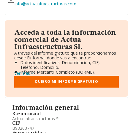
info@actuainfraestructuras.com
Acceda a toda la información
comercial de Actua
Infraestructuras Sl.
A través del informe gratuito que te proporcionamos
desde Einforma, donde vas a encontrar:
Datos identificativos: Denominación, CIF,
Teléfono, Domicilio.
Informe Mercantil Completo (BORME).
Ver más
Gráficos de Evolución Ventas y Empleados.
Consejo de Administración y Administradores.
QUIERO MI INFORME GRATUITO
Directivos y Ejecutivos.
Accionistas.
Participaciones y Vinculaciones en otras empresas.
Artículos de prensa publicados sobre la empresa.
Información oficial y registral complementaria.
Información general
Razón social
Actua Infraestructuras Sl.
CIF
B93263747