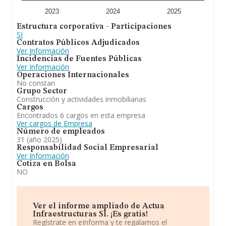
es de 2; la antigüedad alcanza los 17 años desde la
constitución.
2023
2024
2025
Estructura corporativa - Participaciones
Para concluir, la actividad de
Actua Infraestructuras
SI
S.L
es construcción de obra civil, privada y publica. En el
Contratos Públicos Adjudicados
ranking de sectores, la compañía ha escalado
Ver Información
posiciones respecto al 2024. Frente al 2024, en el
Incidencias de Fuentes Públicas
ranking nacional, de todas las empresas en España, la
Ver Información
empresa ha experimentado una mejora.
Operaciones Internacionales
No constan
Grupo Sector
Construcción y actividades inmobiliarias
Cargos
Encontrados 6 cargos en esta empresa
Ver cargos de Empresa
Número de empleados
31 (año 2025)
Responsabilidad Social Empresarial
Ver Información
Cotiza en Bolsa
NO
Ver el informe ampliado de Actua
Infraestructuras Sl. ¡Es gratis!
Regístrate en eInforma y te regalamos el