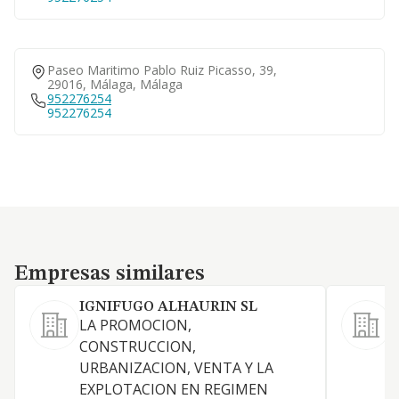
Paseo Maritimo Pablo Ruiz Picasso, 39,
29016, Málaga, Málaga
952276254
952276254
Empresas similares
Empresas similares
IGNIFUGO ALHAURIN SL
LA PROMOCION,
C
CONSTRUCCION,
y
URBANIZACION, VENTA Y LA
EXPLOTACION EN REGIMEN