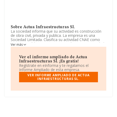
Sobre Actua Infraestructuras Sl.
La sociedad informa que su actividad es construcción
de obra civil, privada y publica. La empresa es una
Sociedad Limitada. Clasifica su actividad CNAE como
'%cnae%', código 4101. La compañía no tiene actividad
Ver más
en mercados exteriores.
Ha habido un descenso en cuanto al número de
Ver el informe ampliado de Actua
empleados y atendiendo a los datos disponibles en
Infraestructuras Sl. ¡Es gratis!
INFORMA, ese número ha estado por encima de la
Regístrate en eInforma y te regalamos el
media de sector.
Informe Ampliado de esta empresa.
VER INFORME AMPLIADO DE ACTUA
Dentro del ranking de empresas elaborado por
INFRAESTRUCTURAS SL.
INFORMA, atendiendo a los niveles de facturación,
podemos decir de la compañía que: en 2025, la
empresa ha ganado 26 posiciones en el ranking
sectorial, pasando del 499 al 473. Antes de la compañía,
en el ranking del sector, están empresas como:
Ordesa
Building S.L
y
Obres I Construccions Celra S.L
; sin
embargo, el ranking coloca la empresa antes de
Insan
S.L
y
Revestimientos Proyecton Rehabilitaciones
S.L
. Se ha posicionado mejor en el ranking nacional, ha