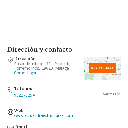
Dirección y contacto
Dirección
Paseo Maritimo, 39 - Piso 4 K,
Torremolinos, 29620, Malaga
VER EN MAPA
Como llegar
Teléfono
Ver más
952276254
625...
Web
Ver teléfono 625...
www.actuainfraestructuras.com
617...
Ver teléfono 617...
Email