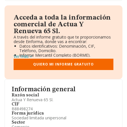
Acceda a toda la información
comercial de Actua Y
Renueva 65 Sl.
A través del informe gratuito que te proporcionamos
desde Einforma, donde vas a encontrar:
Datos identificativos: Denominación, CIF,
Teléfono, Domicilio.
Informe Mercantil Completo (BORME).
Ver más
Gráficos de Evolución Ventas y Empleados.
Consejo de Administración y Administradores.
QUIERO MI INFORME GRATUITO
Directivos y Ejecutivos.
Accionistas.
Participaciones y Vinculaciones en otras empresas.
Artículos de prensa publicados sobre la empresa.
Información oficial y registral complementaria.
Información general
Razón social
Actua Y Renueva 65 Sl.
CIF
B88498274
Forma jurídica
Sociedad limitada unipersonal
Sector
Comercio