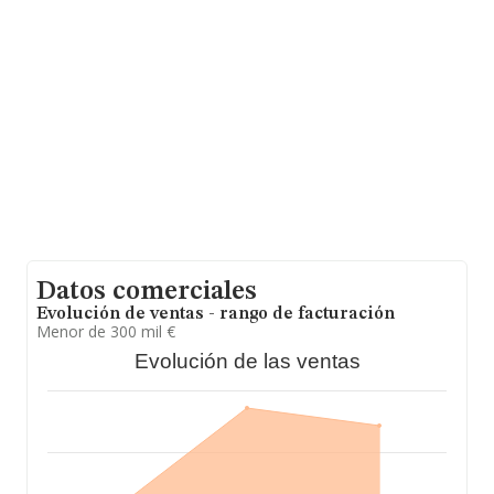
Con los datos a disposición de INFORMA sobre 35.522
empresas pertenecientes al sector, la facturación en el
ámbito nacional alcanza los 14.930 millones de euros y
el promedio de la facturación de ventas entre todas las
compañías asciende a los 420 mil euros. En cuanto a la
información relativa a la provincia de Madrid, en la base
de datos INFORMA constan 8469 empresas, con ventas
en 2021 de hasta 6.551 millones de euros. Por último,
con el fin de ampliar la información relativa al ámbito de
la empresa, la antigüedad desde la constitución es de
12 años. Los empleados de media son 2.
Datos comerciales
Evolución de ventas - rango de facturación
Menor de 300 mil €
Evolución de las ventas