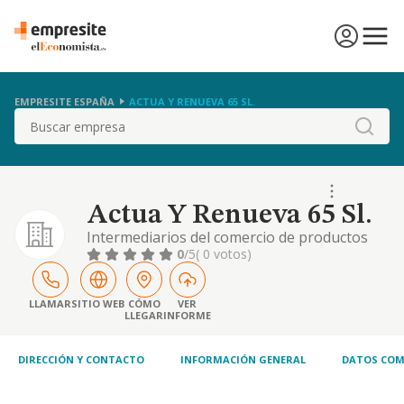
EMPRESITE ESPAÑA
ACTUA Y RENUEVA 65 SL.
Buscar
Actua Y Renueva 65 Sl.
Intermediarios del comercio de productos
diversos. si alguna de las actividades
0
/5
( 0 votos)
elegidas fuera de carácter profesional, la
sociedad la ejercerá como mera
intermediadora entre el profesional
LLAMAR
SITIO WEB
CÓMO
VER
LLEGAR
INFORME
prestador del servicio y el consumidor
DIRECCIÓN Y CONTACTO
INFORMACIÓN GENERAL
DATOS COM