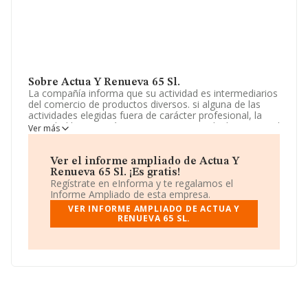
Sobre Actua Y Renueva 65 Sl.
La compañía informa que su actividad es intermediarios
del comercio de productos diversos. si alguna de las
actividades elegidas fuera de carácter profesional, la
sociedad la ejercerá como mera intermediadora entre el
Ver más
profesional prestador del servicio y el consumidor. La
empresa aparece inscrita en el Registro Mercantil como
Sociedad Limitada. Su actividad CNAE es 'Intermediarios
Ver el informe ampliado de Actua Y
del comercio de productos diversos' con código 4619.
Renueva 65 Sl. ¡Es gratis!
La compañía no tiene actividad en mercados exteriores.
Regístrate en eInforma y te regalamos el
Informe Ampliado de esta empresa.
La plantilla permanece igual y teniendo en cuenta la
VER INFORME AMPLIADO DE ACTUA Y
información a disposición de INFORMA, ha contado con
RENUEVA 65 SL.
un número de empleados inferior a la media de sector.
Puedes visitar su sitio web:
www.actuayrenueva.com
.
La compañía
Actua y Renueva 65 S.L
, B88498274,
está situada en Calle De Los Hermanos Pinzon núm. 14
Pta B Plt 6, (28937), Mostoles, Madrid.