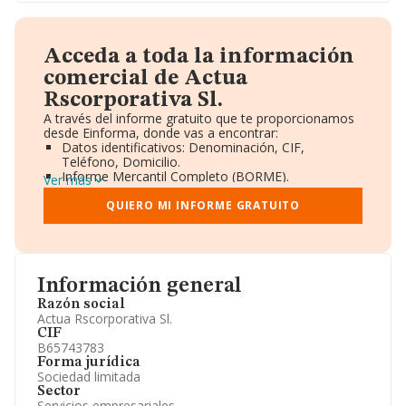
Acceda a toda la información
comercial de Actua
Rscorporativa Sl.
A través del informe gratuito que te proporcionamos
desde Einforma, donde vas a encontrar:
Datos identificativos: Denominación, CIF,
Teléfono, Domicilio.
Informe Mercantil Completo (BORME).
Ver más
Gráficos de Evolución Ventas y Empleados.
Consejo de Administración y Administradores.
QUIERO MI INFORME GRATUITO
Directivos y Ejecutivos.
Accionistas.
Participaciones y Vinculaciones en otras empresas.
Artículos de prensa publicados sobre la empresa.
Información oficial y registral complementaria.
Información general
Razón social
Actua Rscorporativa Sl.
CIF
B65743783
Forma jurídica
Sociedad limitada
Sector
Servicios empresariales