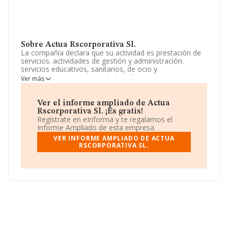
Sobre Actua Rscorporativa Sl.
La compañía declara que su actividad es prestación de
servicios. actividades de gestión y administración.
servicios educativos, sanitarios, de ocio y
entretenimiento. La sociedad está inscrita en el Registro
Ver más
Mercantil como Sociedad Limitada. Tiene CNAE: 7020 -
'%cnae%'. La empresa no tiene actividad en mercados
exteriores.
Ver el informe ampliado de Actua
Rscorporativa Sl. ¡Es gratis!
La empresa
Actua Rscorporativa S.L
, B65743783,
Regístrate en eInforma y te regalamos el
tiene domicilio fiscal en Calle Bofarull núm. 9 Piso 1 Pta
Informe Ampliado de esta empresa.
2, (08027), Barcelona, Cataluña.
VER INFORME AMPLIADO DE ACTUA
RSCORPORATIVA SL.
En base a la información de la que dispone INFORMA
sobre 72.271 compañías, en el ámbito nacional la
facturación alcanza la cifra de 15.184 millones de euros
y el promedio de la facturación de ventas entre todas
las compañías asciende a los 210 mil euros. Finalmente,
para completar los datos de sector la media de
antigüedad desde la constitución es de 13 años. Los
empleados de media son 2.