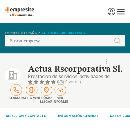
EMPRESITE ESPAÑA
ACTUA RSCORPORATIVA SL.
Buscar
Actua Rscorporativa Sl.
Prestacion de servicios. actividades de
gestion y administracion. servicios
0
/5
( 0 votos)
educativos, sanitarios, de ocio y
entretenimiento
LLAMAR
SITIO WEB
CÓMO
VER
LLEGAR
INFORME
DIRECCIÓN Y CONTACTO
INFORMACIÓN GENERAL
DATOS COM