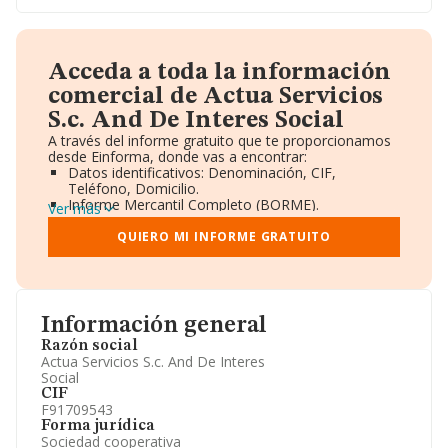
Acceda a toda la información
comercial de Actua Servicios
S.c. And De Interes Social
A través del informe gratuito que te proporcionamos
desde Einforma, donde vas a encontrar:
Datos identificativos: Denominación, CIF,
Teléfono, Domicilio.
Informe Mercantil Completo (BORME).
Ver más
Gráficos de Evolución Ventas y Empleados.
Consejo de Administración y Administradores.
QUIERO MI INFORME GRATUITO
Directivos y Ejecutivos.
Accionistas.
Participaciones y Vinculaciones en otras empresas.
Artículos de prensa publicados sobre la empresa.
Información oficial y registral complementaria.
Información general
Razón social
Actua Servicios S.c. And De Interes
Social
CIF
F91709543
Forma jurídica
Sociedad cooperativa