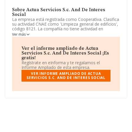
Sobre Actua Servicios S.c. And De Interes
Social
La empresa está registrada como Cooperativa. Clasifica
su actividad CNAE como 'Limpieza general de edificios',
código 8121. La compañía no tiene actividad en
mercados exteriores.
Ver más
La empresa
Actua Servicios S.C. And de Interes
Social
, con CIF F91709543, Sevilla, Andalucía.
Ver el informe ampliado de Actua
Servicios S.c. And De Interes Social ¡Es
En relación con el sector y disponiendo de los datos de
gratis!
hasta 17.778 empresas, en el ámbito nacional la
Regístrate en eInforma y te regalamos el
facturación alcanza la cifra de 5.926 millones de euros y
Informe Ampliado de esta empresa.
la media de facturación de ventas entre todas las
VER INFORME AMPLIADO DE ACTUA
compañías alcanza los 333 mil euros. En relación con la
SERVICIOS S.C. AND DE INTERES SOCIAL
información de la provincia de Sevilla, en la base de
datos de INFORMA aparecen 844 empresas, con ventas
de hasta 87 millones de euros. Finalmente, para
completar los datos de sector la media de empleados
de las empresas es de 13. La media de antigüedad
desde la constitución es de 16 años.