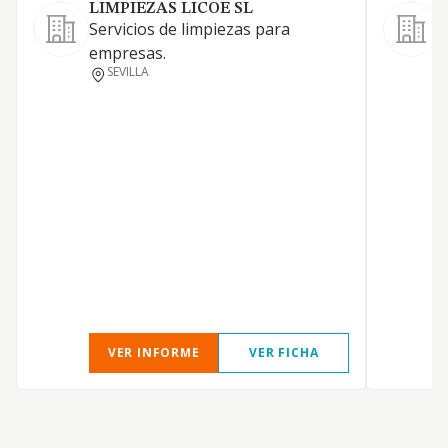
LIMPIEZAS LICOE SL
Servicios de limpiezas para
S
empresas.
SEVILLA
D
S
J
D
VER INFORME
VER FICHA