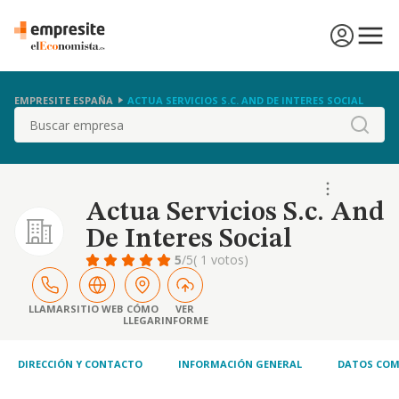
EMPRESITE ESPAÑA
ACTUA SERVICIOS S.C. AND DE INTERES SOCIAL
Buscar
Actua Servicios S.c. And
De Interes Social
5
/5
( 1 votos)
LLAMAR
SITIO WEB
CÓMO
VER
LLEGAR
INFORME
DIRECCIÓN Y CONTACTO
INFORMACIÓN GENERAL
DATOS COM