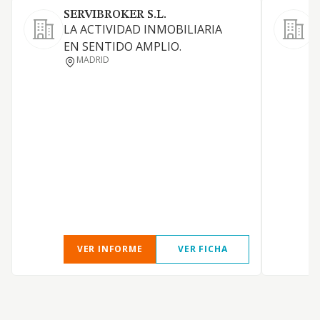
SERVIBROKER S.L.
LA ACTIVIDAD INMOBILIARIA
A
EN SENTIDO AMPLIO.
i
MADRID
VER INFORME
VER FICHA