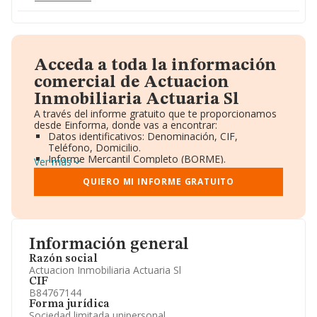
Acceda a toda la información
comercial de Actuacion
Inmobiliaria Actuaria Sl
A través del informe gratuito que te proporcionamos
desde Einforma, donde vas a encontrar:
Datos identificativos: Denominación, CIF,
Teléfono, Domicilio.
Informe Mercantil Completo (BORME).
Ver más
Gráficos de Evolución Ventas y Empleados.
Consejo de Administración y Administradores.
QUIERO MI INFORME GRATUITO
Directivos y Ejecutivos.
Accionistas.
Participaciones y Vinculaciones en otras empresas.
Artículos de prensa publicados sobre la empresa.
Información oficial y registral complementaria.
Información general
Razón social
Actuacion Inmobiliaria Actuaria Sl
CIF
B84767144
Forma jurídica
Sociedad limitada unipersonal