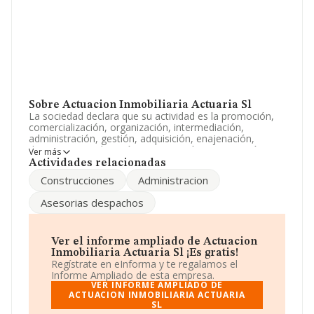
Sobre Actuacion Inmobiliaria Actuaria Sl
La sociedad declara que su actividad es la promoción,
comercialización, organización, intermediación,
administración, gestión, adquisición, enajenación,
disposicion, explotación, construcción, restauración,
Ver más
arrendamiento y venta, en cualquier forma, de solares.
Actividades relacionadas
La empresa es una Sociedad Limitada. Clasifica su
Construcciones
Administracion
actividad CNAE como 'Gestión y administración de la
propiedad inmobiliaria', código 6832. La sociedad no
Asesorias despachos
tiene actividad en mercados exteriores.
La sociedad
Actuacion Inmobiliaria Actuaria S.L
,
B84767144, está situada en Avenida De Carlos V núm.
Ver el informe ampliado de Actuacion
58 Piso 1 A, (28938), Mostoles, Madrid.
Inmobiliaria Actuaria Sl ¡Es gratis!
Regístrate en eInforma y te regalamos el
Con los datos a disposición de INFORMA sobre 36.850
Informe Ampliado de esta empresa.
empresas pertenecientes al sector, la facturación en el
VER INFORME AMPLIADO DE
ámbito nacional alcanza los 5.912 millones de euros y el
ACTUACION INMOBILIARIA ACTUARIA
SL
promedio de la facturación de ventas entre todas las