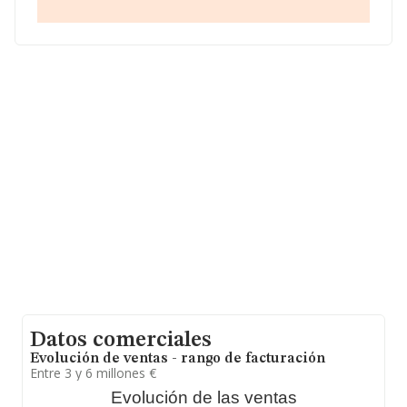
compañías asciende a los 160 mil euros. Teniendo en
cuenta la información sobre Madrid, en la base de datos
de INFORMA aparecen 8931 empresas, cuyas ventas en
2010 han alcanzado los 3.155 millones de euros. Como
información adicional de interés, la media de antigüedad
desde la constitución es de 16 años. La media de
empleados es de 2.
Datos comerciales
Evolución de ventas - rango de facturación
Entre 3 y 6 millones €
Evolución de las ventas