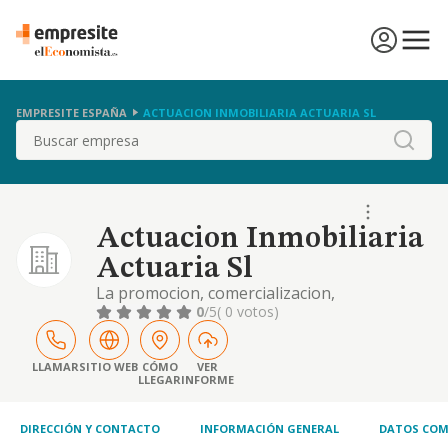
EMPRESITE ESPAÑA
ACTUACION INMOBILIARIA ACTUARIA SL
Buscar
Actuacion Inmobiliaria
Actuaria Sl
La promocion, comercializacion,
organizacion, intermediacion,
0
/5
( 0 votos)
administracion, gestion, adquisicion,
enajenacion, disposicion, explotacion,
construccion, restauracion, arrendamiento y
LLAMAR
SITIO WEB
CÓMO
VER
LLEGAR
INFORME
venta, en cualquier forma, de solares
DIRECCIÓN Y CONTACTO
INFORMACIÓN GENERAL
DATOS COM