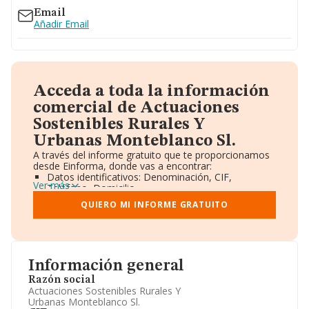
Email
Añadir Email
Acceda a toda la información
comercial de Actuaciones
Sostenibles Rurales Y
Urbanas Monteblanco Sl.
A través del informe gratuito que te proporcionamos
desde Einforma, donde vas a encontrar:
Datos identificativos: Denominación, CIF,
Ver más
Teléfono, Domicilio.
Informe Mercantil Completo (BORME).
QUIERO MI INFORME GRATUITO
Gráficos de Evolución Ventas y Empleados.
Consejo de Administración y Administradores.
Directivos y Ejecutivos.
Accionistas.
Participaciones y Vinculaciones en otras empresas.
Información general
Artículos de prensa publicados sobre la empresa.
Información oficial y registral complementaria.
Razón social
Actuaciones Sostenibles Rurales Y
Urbanas Monteblanco Sl.