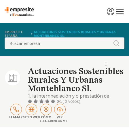
EMPRESITE
ACTUACIONES SOSTENIBLES RURALES Y URBANAS
ESPAÑA
MONTEBLANCO SL.
Buscar
Actuaciones Sostenibles
Rurales Y Urbanas
Monteblanco Sl.
1. la internnediación y o prestación de
servicios técnicos de ingeniería,
0
/5
( 0 votos)
arquitectura, urbanismo y otras actividades
relacionadas con el asesoramiento técnico,
en medio urbano y rural. (cnae: 7112). 2.
LLAMAR
SITIO WEB
CÓMO
VER
LLEGAR
INFORME
comercio al menor y al mayor de todo tipo
de productos relacionados con la energía..