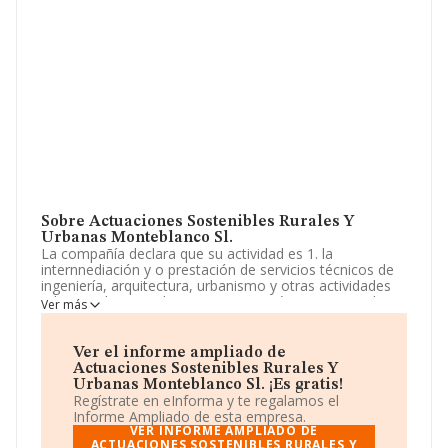
Sobre Actuaciones Sostenibles Rurales Y
Urbanas Monteblanco Sl.
La compañía declara que su actividad es 1. la
internnediación y o prestación de servicios técnicos de
ingeniería, arquitectura, urbanismo y otras actividades
relacionadas con el asesoramiento técnico, en medio
Ver más
urbano y rural. (cnae: 7112). 2. comercio al menor y al
mayor de todo tipo de productos relacionados con la
energía. La sociedad está registrada como Sociedad
Ver el informe ampliado de
Limitada. Su actividad CNAE es 'Servicios técnicos de
Actuaciones Sostenibles Rurales Y
ingeniería y otras actividades relacionadas con el
Urbanas Monteblanco Sl. ¡Es gratis!
asesoramiento técnico' con código 7112. La empresa
Regístrate en eInforma y te regalamos el
no tiene actividad en mercados exteriores.
Informe Ampliado de esta empresa.
VER INFORME AMPLIADO DE
La sociedad
ACTUACIONES SOSTENIBLES RURALES Y
Actuaciones Sostenibles Rurales y