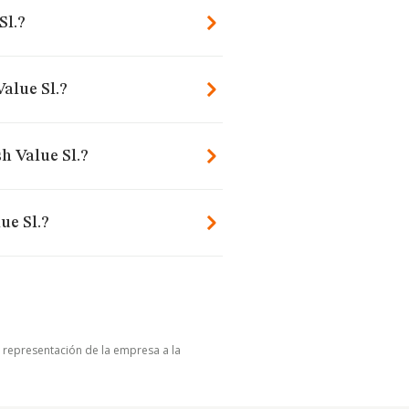
Sl.?
Value Sl.?
h Value Sl.?
ue Sl.?
u representación de la empresa a la