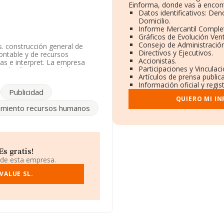
Einforma, donde vas a encont
Datos identificativos: De
Domicilio.
Informe Mercantil Compl
Gráficos de Evolución Ven
Consejo de Administración
. construcción general de
Directivos y Ejecutivos.
 contable y de recursos
Accionistas.
cas e interpret. La empresa
Participaciones y Vincula
 Clasifica su actividad CNAE
Artículos de prensa publi
mercados exteriores.
Información oficial y regi
Publicidad
da en Calle Fuente Nueva núm.
QUIERO MI I
miento recursos humanos
ertenecientes al sector, en el
de euros y se estima que el
il euros. Respecto a la
 datos INFORMA constan 1239
ior información de interés en
s gratis!
n es de 13 años. La media de
 de esta empresa.
VALUE SL.