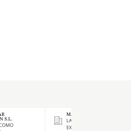
AR
MAROLA PONIENTE SL.
 S.L.
LA COMPRAVENTA Y
 COMO
EXPLOTACION DE FINCAS,