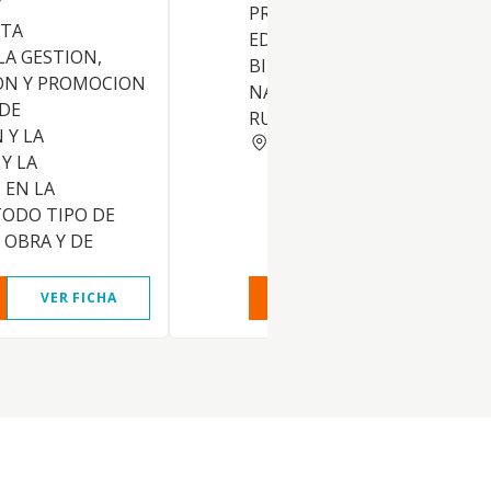
Y
PROMOCION DE TERRENOS 
STA
EDIFICIOS Y ARRENDAMIENT
LA GESTION,
BIENES INMUEBLES DE
ON Y PROMOCION
NATURALEZA URBANA Y
 DE
RUSTICA.
 Y LA
CADIZ
Y LA
 EN LA
TODO TIPO DE
OBRA Y DE
VER FICHA
VER INFORME
VER FIC