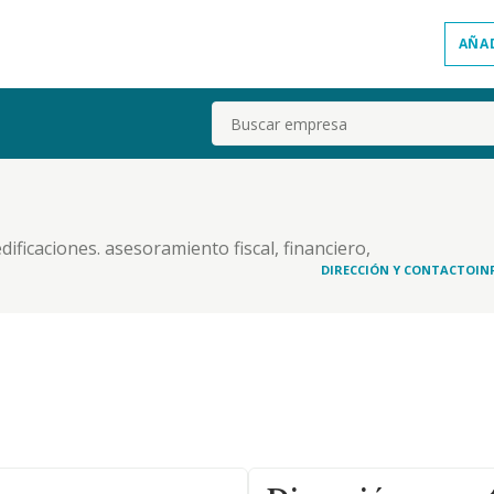
AÑA
Buscar
ficaciones. asesoramiento fiscal, financiero,
elaciones publicas, servicios de azafatas, guias
DIRECCIÓN Y CONTACTO
IN