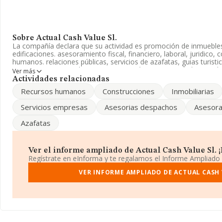
Sobre Actual Cash Value Sl.
La compañía declara que su actividad es promoción de inmuebles
edificaciones. asesoramiento fiscal, financiero, laboral, juridico,
humanos. relaciones públicas, servicios de azafatas, guias turisti
aparece inscrita en el Registro Mercantil como Sociedad Limitada.
Ver más
como '%cnae%', código 6811. La sociedad no tiene actividad en 
Actividades relacionadas
Recursos humanos
Construcciones
Inmobiliarias
La empresa
Actual Cash Value S.L
, NIF B11763232, está situa
2, (11203), en el municipio de Algeciras, en Cádiz, Andalucía.
Servicios empresas
Asesorias despachos
Asesora
Con los datos a disposición de INFORMA sobre 67.991 empresas p
Azafatas
ámbito nacional la facturación alcanza la cifra de 7.139 millones 
promedio de la facturación entre todas las empresas es de 105 m
información de la provincia (hablamos de Cádiz), en la base de
empresas, con ventas de 52 millones de euros. Para aportar ulter
Ver el informe ampliado de Actual Cash Value Sl. ¡E
el ámbito sectorial, la media de antigüedad desde la constitució
Regístrate en eInforma y te regalamos el Informe Ampliado
empleados de las empresas es de 1.
VER INFORME AMPLIADO DE ACTUAL CASH 