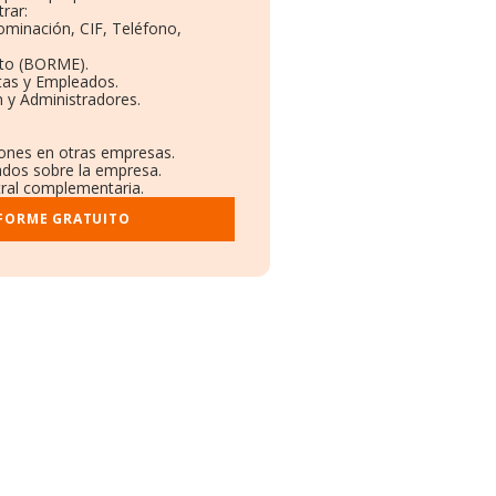
rar:
nominación, CIF, Teléfono,
eto (BORME).
tas y Empleados.
 y Administradores.
ciones en otras empresas.
cados sobre la empresa.
stral complementaria.
NFORME GRATUITO