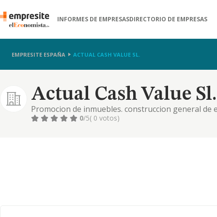
INFORMES DE EMPRESAS
DIRECTORIO DE EMPRESAS
EMPRESITE ESPAÑA
ACTUAL CASH VALUE SL.
Actual Cash Value Sl.
Promocion de inmuebles. construccion general de edi
laboral, juridico, contable y de recursos humanos. r
0
/5
( 0 votos)
turisticas e interpret