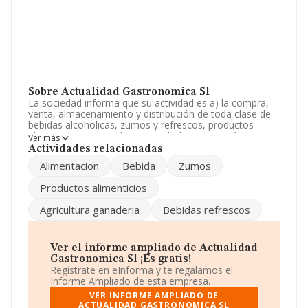
Sobre Actualidad Gastronomica Sl
La sociedad informa que su actividad es a) la compra,
venta, almacenamiento y distribución de toda clase de
bebidas alcoholicas, zumos y refrescos, productos
alimenticios, perecederos o no.b) la importación,
Ver más
almacenamiento y distribución al mercado español y e.
Actividades relacionadas
La empresa es una Sociedad Limitada. Tiene CNAE:
Alimentacion
Bebida
Zumos
4634 - 'Comercio al por mayor de bebidas'. La compañía
no tiene actividad en mercados exteriores.
Productos alimenticios
La empresa española
Actualidad Gastronomica S.L
,
Agricultura ganaderia
Bebidas refrescos
NIF B85224434, tiene domicilio fiscal en Calle Albasanz
núm. 14 Bis, (28037), Madrid, Madrid.
En base a la información de la que dispone INFORMA
Ver el informe ampliado de Actualidad
sobre 10.351 compañías, a nivel nacional la facturación
Gastronomica Sl ¡Es gratis!
asciende a 16.817 millones de euros y en 2018 la media
Regístrate en eInforma y te regalamos el
de facturación de ventas entre todas las compañías
Informe Ampliado de esta empresa.
alcanza los 1 millón de euros. En relación con la
VER INFORME AMPLIADO DE
información de la provincia de Madrid, en la base de
ACTUALIDAD GASTRONOMICA SL