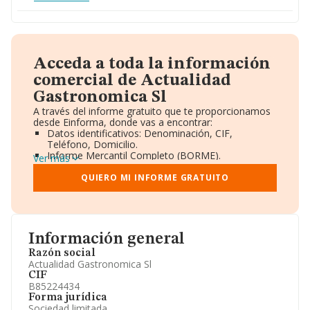
Acceda a toda la información
comercial de Actualidad
Gastronomica Sl
A través del informe gratuito que te proporcionamos
desde Einforma, donde vas a encontrar:
Datos identificativos: Denominación, CIF,
Teléfono, Domicilio.
Informe Mercantil Completo (BORME).
Ver más
Gráficos de Evolución Ventas y Empleados.
Consejo de Administración y Administradores.
QUIERO MI INFORME GRATUITO
Directivos y Ejecutivos.
Accionistas.
Participaciones y Vinculaciones en otras empresas.
Artículos de prensa publicados sobre la empresa.
Información oficial y registral complementaria.
Información general
Razón social
Actualidad Gastronomica Sl
CIF
B85224434
Forma jurídica
Sociedad limitada