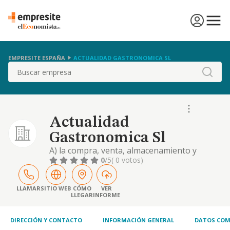
EMPRESITE ESPAÑA
ACTUALIDAD GASTRONOMICA SL
Buscar
Actualidad
Gastronomica Sl
A) la compra, venta, almacenamiento y
distribucion de toda clase de bebidas
0
/5
( 0 votos)
alcoholicas, zumos y refrescos, productos
alimenticios, perecederos o no.b) la
importacion, almacenamiento y distribucion
LLAMAR
SITIO WEB
CÓMO
VER
LLEGAR
INFORME
al mercado espanol y e
DIRECCIÓN Y CONTACTO
INFORMACIÓN GENERAL
DATOS COM