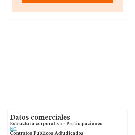
datos INFORMA constan 1451 empresas, con ventas en
el año 2018 de 5.365 millones de euros. Como
información adicional de interés, la media de empleados
de las empresas es de 4; la media de antigüedad desde
la constitución es de 18 años.
Datos comerciales
Estructura corporativa - Participaciones
NO
Contratos Públicos Adjudicados