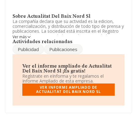
Sobre Actualitat Del Baix Nord Sl
La compañía declara que su actividad es la edicion,
comercialización, y distribución de todo tipo de prensa y
publicaciones. La sociedad está inscrita en el Registro
Mercantil como Sociedad Limitada. Su actividad CNAE
Ver más
es 'Edición de directorios y guías de direcciones
Actividades relacionadas
postales' con código 5812. La compañía no tiene
Publicidad
Publicaciones
actividad en mercados exteriores.
La empresa
Actualitat del Baix Nord S.L
, NIF
B65432080, se encuentra en Calle Dos De Maig núm. 1,
Ver el informe ampliado de Actualitat
(08172), en el municipio de Sant Cugat Del Vallés,
Del Baix Nord Sl ¡Es gratis!
provincia de Barcelona, Cataluña.
Regístrate en eInforma y te regalamos el
Informe Ampliado de esta empresa.
Con los datos a disposición de INFORMA sobre 2.872
VER INFORME AMPLIADO DE
empresas pertenecientes al sector, en el ámbito
ACTUALITAT DEL BAIX NORD SL
nacional la facturación alcanza la cifra de 1.536 millones
de euros y la media entre todas las compañías es de
534 mil euros de ventas. Para aportar ulterior
información de interés en el ámbito sectorial, los
empleados de media son 4; la antigüedad alcanza los 21
años desde la constitución.