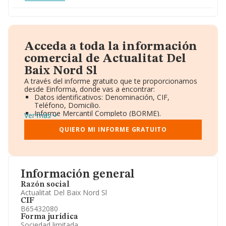
Acceda a toda la información
comercial de Actualitat Del
Baix Nord Sl
A través del informe gratuito que te proporcionamos
desde Einforma, donde vas a encontrar:
Datos identificativos: Denominación, CIF,
Teléfono, Domicilio.
Informe Mercantil Completo (BORME).
Ver más
Gráficos de Evolución Ventas y Empleados.
Consejo de Administración y Administradores.
QUIERO MI INFORME GRATUITO
Directivos y Ejecutivos.
Accionistas.
Participaciones y Vinculaciones en otras empresas.
Artículos de prensa publicados sobre la empresa.
Información oficial y registral complementaria.
Información general
Razón social
Actualitat Del Baix Nord Sl
CIF
B65432080
Forma jurídica
Sociedad limitada