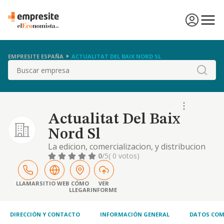
EMPRESITE ESPAÑA
ACTUALITAT DEL BAIX NORD SL
Buscar
Actualitat Del Baix
Nord Sl
La edicion, comercializacion, y distribucion
de todo tipo de prensa y publicaciones
0
/5
( 0 votos)
LLAMAR
SITIO WEB
CÓMO
VER
LLEGAR
INFORME
DIRECCIÓN Y CONTACTO
INFORMACIÓN GENERAL
DATOS COM