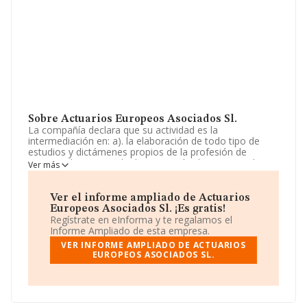
Sobre Actuarios Europeos Asociados Sl.
La compañía declara que su actividad es la
intermediación en: a). la elaboración de todo tipo de
estudios y dictámenes propios de la profesión de
actuario de seguros. b). la prestación de servicios de
Ver más
consultoría, asesoramiento, organización y gestión en
materias de seguros y de diversas índoles, elaboración
de estudios, planes. La empresa está registrada como
Ver el informe ampliado de Actuarios
Sociedad Limitada. Clasifica su actividad CNAE como
Europeos Asociados Sl. ¡Es gratis!
'Otras actividades de apoyo a las empresas n.c.o.p.',
Regístrate en eInforma y te regalamos el
código 8299. No realiza actividad de importación y/o
Informe Ampliado de esta empresa.
exportación.
VER INFORME AMPLIADO DE ACTUARIOS
EUROPEOS ASOCIADOS SL.
Acerca del rendimiento de la empresa en 2024, frente al
año anterior, ha obtenido un incremento del 91% en
ventas.
Su correo es
joliver@actuarios.eu
. Su página web es