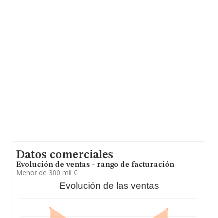
www.actuarios.eu
.
La sociedad
Actuarios Europeos Asociados S.L
, con
número de identificación fiscal B86871209, está situada
en Calle Joaquin María López núm. 25 Piso 6 C, (28015),
Madrid, Madrid.
Con los datos a disposición de INFORMA sobre 24.816
empresas pertenecientes al sector, la facturación en el
ámbito nacional alcanza los 12.793 millones de euros y
se calcula un promedio de facturación de 515 mil euros
entre todas las compañías, encontrándose la
facturación de la empresa por encima del promedio.
Teniendo en cuenta la información sobre Madrid, en la
base de datos de INFORMA aparecen 8200 empresas,
cuyas ventas han obtenido los 5.860 millones de euros.
Como información adicional de interés, la media de
antigüedad desde la constitución es de 18 años. La
media de empleados de las empresas es de 4.
Datos comerciales
Evolución de ventas - rango de facturación
Menor de 300 mil €
Evolución de las ventas