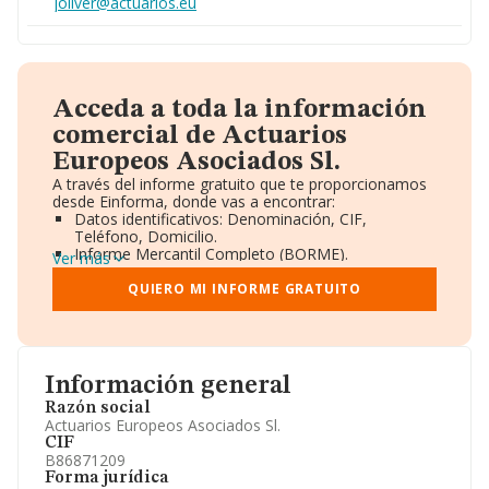
joliver@actuarios.eu
Acceda a toda la información
comercial de Actuarios
Europeos Asociados Sl.
A través del informe gratuito que te proporcionamos
desde Einforma, donde vas a encontrar:
Datos identificativos: Denominación, CIF,
Teléfono, Domicilio.
Informe Mercantil Completo (BORME).
Ver más
Gráficos de Evolución Ventas y Empleados.
Consejo de Administración y Administradores.
QUIERO MI INFORME GRATUITO
Directivos y Ejecutivos.
Accionistas.
Participaciones y Vinculaciones en otras empresas.
Artículos de prensa publicados sobre la empresa.
Información oficial y registral complementaria.
Información general
Razón social
Actuarios Europeos Asociados Sl.
CIF
B86871209
Forma jurídica