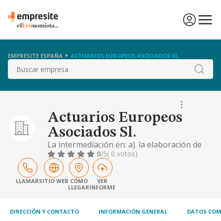
EMPRESITE ESPAÑA
ACTUARIOS EUROPEOS ASOCIADOS SL.
Buscar
Actuarios Europeos
Asociados Sl.
La intermediación en: a). la elaboración de
todo tipo de estudios y dictámenes propios
0
/5
( 0 votos)
de la profesión de actuario de seguros. b). la
prestación de servicios de consultoría,
asesoramiento, organización y gestión en
LLAMAR
SITIO WEB
CÓMO
VER
LLEGAR
INFORME
materias de seguros y de diversas índoles,
elaboración de estudios, planes..
DIRECCIÓN Y CONTACTO
INFORMACIÓN GENERAL
DATOS COM