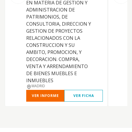
EN MATERIA DE GESTION Y
6
ADMINISTRACION DE
A
PATRIMONIOS, DE
p
CONSULTORIA, DIRECCION Y
t
GESTION DE PROYECTOS
m
RELACIONADOS CON LA
a
CONSTRUCCION Y SU
d
AMBITO, PROMOCION, Y
n
DECORACION. COMPRA,
a
VENTA Y ARRENDAMIENTO
f
DE BIENES MUEBLES E
INMUEBLES
MADRID
VER INFORME
VER FICHA