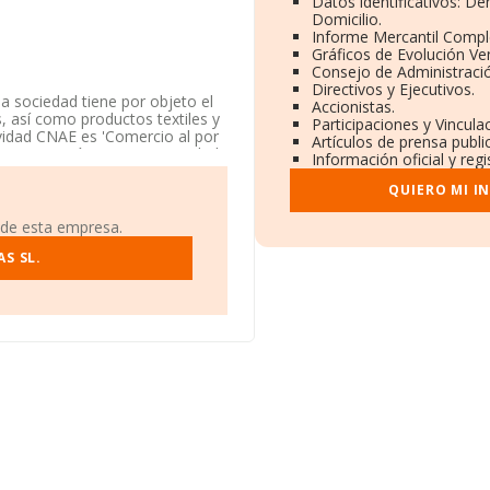
Datos identificativos: D
Domicilio.
Informe Mercantil Comp
Gráficos de Evolución Ve
Consejo de Administració
Directivos y Ejecutivos.
la sociedad tiene por objeto el
Accionistas.
, así como productos textiles y
Participaciones y Vincul
vidad CNAE es 'Comercio al por
Artículos de prensa publ
La compañía no tiene actividad
Información oficial y reg
QUIERO MI I
n Plaza De Francisco Fernandez
mpostela, A Coruña, Galicia.
 de esta empresa.
compañías, a nivel nacional la
S SL.
el promedio de la facturación
 cuenta la información sobre A
yas ventas han obtenido los
ción relativa al ámbito de la
8 años. La media de empleados