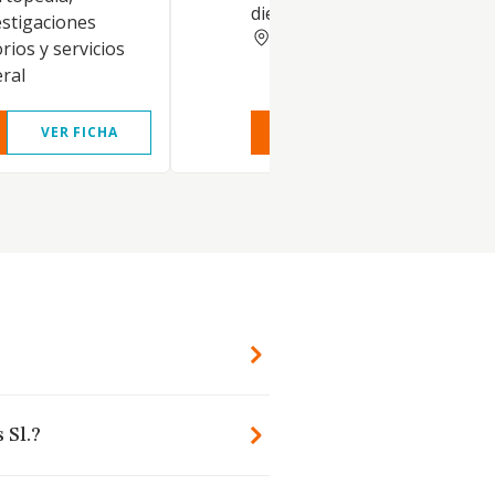
dietética
estigaciones
CORUNA
orios y servicios
ral
VER FICHA
VER INFORME
VER FIC
 Sl.?