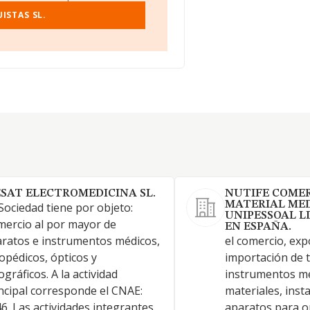
ISTAS SL.
ESAT ELECTROMEDICINA SL.
NUTIFE COMER
MATERIAL MED
Sociedad tiene por objeto:
UNIPESSOAL L
ercio al por mayor de
EN ESPAÑA.
ratos e instrumentos médicos,
el comercio, exp
opédicos, ópticos y
importación de t
ográficos. A la actividad
instrumentos mé
ncipal corresponde el CNAE:
materiales, inst
6. Las actividades integrantes
aparatos para o