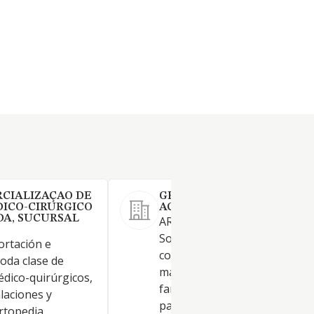
CIALIZAÇAO DE
GESTION FARMACEUTICA
ICO-CIRURGICO
ACTIVA SL.
DA, SUCURSAL
ARTICULO 2. OBJETO SOCIAL.
Sociedad tiene por objeto la
ortación e
compra, almacenamiento, ve
oda clase de
mayor y distribución de prod
dico-quirúrgicos,
farmacéuticos, de ortopedia,
alaciones y
parafarmacia, herboristería y
rtopedia,