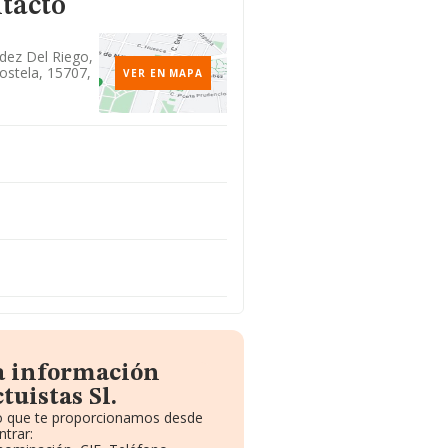
tacto
dez Del Riego,
ostela, 15707,
VER EN MAPA
la información
tuistas Sl.
to que te proporcionamos desde
trar: