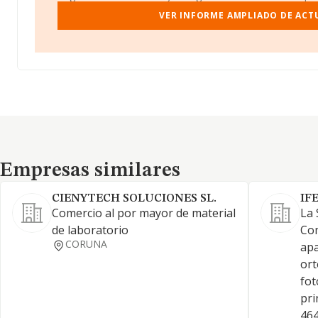
VER INFORME AMPLIADO DE ACTU
Empresas similares
Empresas similares
CIENYTECH SOLUCIONES SL.
IF
Comercio al por mayor de material
La 
de laboratorio
Com
CORUNA
apa
ort
fot
pri
464