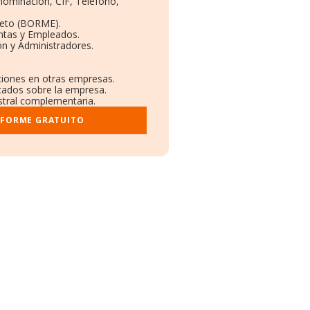
enominación, CIF, Teléfono,
leto (BORME).
ntas y Empleados.
n y Administradores.
aciones en otras empresas.
icados sobre la empresa.
istral complementaria.
NFORME GRATUITO