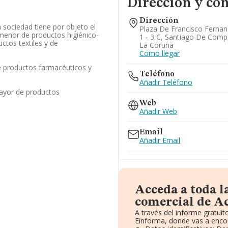
Dirección y con
Dirección
la sociedad tiene por objeto el
Plaza De Francisco Fernan
menor de productos higiénico-
1 - 3 C, Santiago De Comp
ctos textiles y de
La Coruña
Como llegar
 productos farmacéuticos y
Teléfono
Añadir Teléfono
ayor de productos
Web
Añadir Web
Email
Añadir Email
Acceda a toda 
comercial de Ac
A través del informe gratui
Einforma, donde vas a encon