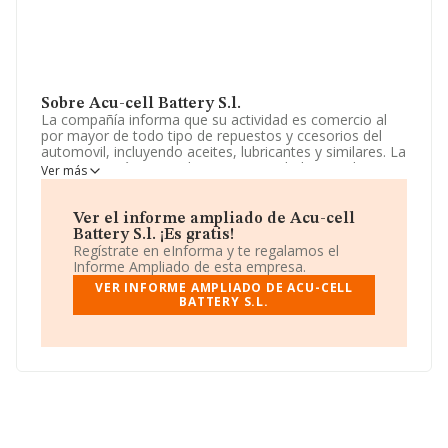
Sobre Acu-cell Battery S.l.
La compañía informa que su actividad es comercio al
por mayor de todo tipo de repuestos y ccesorios del
automovil, incluyendo aceites, lubricantes y similares. La
empresa está registrada como Sociedad Limitada. La
Ver más
actividad de referencia CNAE corresponde a 'Comercio
al por mayor de metales y minerales metálicos', cuyo
Código es 4672. La sociedad no tiene actividad en
Ver el informe ampliado de Acu-cell
mercados exteriores.
Battery S.l. ¡Es gratis!
Regístrate en eInforma y te regalamos el
La compañía
Acu-cell Battery S.L
, NIF B67414086,
Informe Ampliado de esta empresa.
está situada en Carretera De Barcelona Ed Anfora Este
VER INFORME AMPLIADO DE ACU-CELL
núm. 34, At. Despacho 2, (08302), en el municipio de
BATTERY S.L.
Mataró, Barcelona, Cataluña.
Con los datos a disposición de INFORMA sobre 3.922
empresas pertenecientes al sector, en el ámbito
nacional la facturación alcanza la cifra de 10.982
millones de euros y el promedio de la facturación de
ventas entre todas las compañías asciende a los 2
millones de euros. Por último, con el fin de ampliar la
información relativa al ámbito de la empresa, los