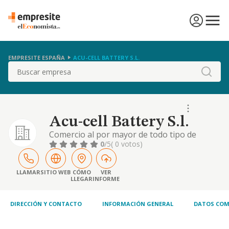
EMPRESITE ESPAÑA
ACU-CELL BATTERY S.L.
Buscar
Acu-cell Battery S.l.
Comercio al por mayor de todo tipo de
repuestos y ccesorios del automovil,
0
/5
( 0 votos)
incluyendo aceites, lubricantes y similares
LLAMAR
SITIO WEB
CÓMO
VER
LLEGAR
INFORME
DIRECCIÓN Y CONTACTO
INFORMACIÓN GENERAL
DATOS COM