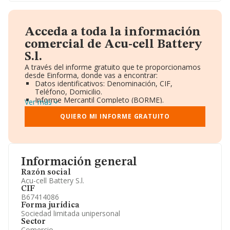
Acceda a toda la información
comercial de Acu-cell Battery
S.l.
A través del informe gratuito que te proporcionamos
desde Einforma, donde vas a encontrar:
Datos identificativos: Denominación, CIF,
Teléfono, Domicilio.
Informe Mercantil Completo (BORME).
Ver más
Gráficos de Evolución Ventas y Empleados.
Consejo de Administración y Administradores.
QUIERO MI INFORME GRATUITO
Directivos y Ejecutivos.
Accionistas.
Participaciones y Vinculaciones en otras empresas.
Artículos de prensa publicados sobre la empresa.
Información oficial y registral complementaria.
Información general
Razón social
Acu-cell Battery S.l.
CIF
B67414086
Forma jurídica
Sociedad limitada unipersonal
Sector
Comercio