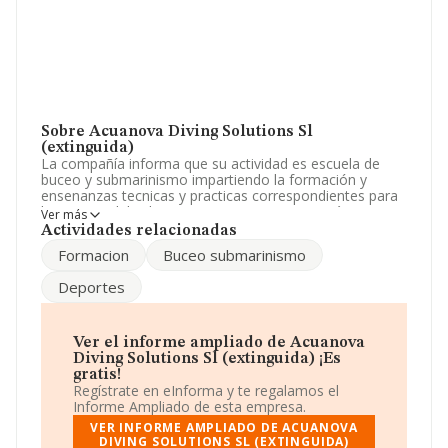
Sobre Acuanova Diving Solutions Sl
(extinguida)
La compañía informa que su actividad es escuela de
buceo y submarinismo impartiendo la formación y
ensenanzas tecnicas y practicas correspondientes para
la practica del submarinismo. La empresa está
Ver más
registrada como Sociedad Limitada. Su CNAE
Actividades relacionadas
corresponde a 9311 con código 'Gestión de
Formacion
Buceo submarinismo
instalaciones deportivas'. La empresa no tiene actividad
en mercados exteriores.
Deportes
La empresa
Acuanova Diving Solutions S.L
(extinguida)
, CIF B85559581, se encuentra en Calle
Cerro Del Castañar núm. 167 2 B, (28034), Madrid,
Ver el informe ampliado de Acuanova
Madrid.
Diving Solutions Sl (extinguida) ¡Es
gratis!
En relación con el sector y disponiendo de los datos de
Regístrate en eInforma y te regalamos el
hasta 10.917 empresas, en el ámbito nacional la
Informe Ampliado de esta empresa.
facturación alcanza la cifra de 2.827 millones de euros y
VER INFORME AMPLIADO DE ACUANOVA
la media de facturación de ventas entre todas las
DIVING SOLUTIONS SL (EXTINGUIDA)