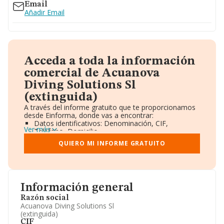
Email
Añadir Email
Acceda a toda la información
comercial de Acuanova
Diving Solutions Sl
(extinguida)
A través del informe gratuito que te proporcionamos
desde Einforma, donde vas a encontrar:
Datos identificativos: Denominación, CIF,
Ver más
Teléfono, Domicilio.
Informe Mercantil Completo (BORME).
QUIERO MI INFORME GRATUITO
Gráficos de Evolución Ventas y Empleados.
Consejo de Administración y Administradores.
Directivos y Ejecutivos.
Accionistas.
Participaciones y Vinculaciones en otras empresas.
Información general
Artículos de prensa publicados sobre la empresa.
Información oficial y registral complementaria.
Razón social
Acuanova Diving Solutions Sl
(extinguida)
CIF