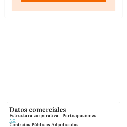
compañías alcanza los 258 mil euros. En cuanto a la
información relativa a la provincia de Madrid, en la base
de datos INFORMA constan 2361 empresas, con ventas
de 761 millones de euros. Por último, con el fin de
ampliar la información relativa al ámbito de la empresa,
los empleados de media son 4. La antigüedad alcanza
los 11 años desde la constitución.
Datos comerciales
Estructura corporativa - Participaciones
NO
Contratos Públicos Adjudicados