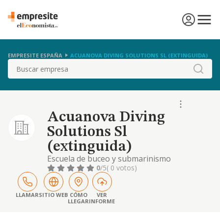
EMPRESITE ESPAÑA
ACUANOVA DIVING SOLUTIONS SL (EXTINGUIDA)
Buscar
Acuanova Diving
Solutions Sl
(extinguida)
Escuela de buceo y submarinismo
impartiendo la formacion y ensenanzas
0
/5
( 0 votos)
tecnicas y practicas correspondientes para la
practica del submarinismo.
LLAMAR
SITIO WEB
CÓMO
VER
LLEGAR
INFORME