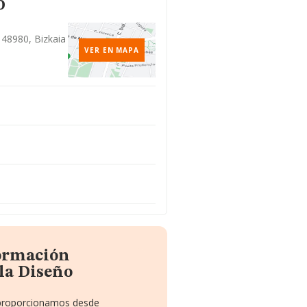
o
, 48980, Bizkaia
VER EN MAPA
formación
la Diseño
e proporcionamos desde