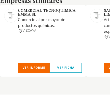
Empresas similares
COMERCIAL TECNOQUIMICA
SA
EMMA SL
LI
Comercio al por mayor de
Act
productos químicos.
com
VIZCAYA
esp
VER INFORME
VER FICHA