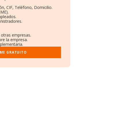
ón, CIF, Teléfono, Domicilio.
RME).
mpleados.
nistradores.
n otras empresas.
bre la empresa.
mplementaria.
RME GRATUITO