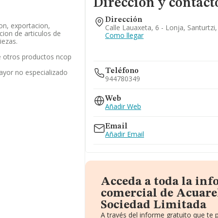
Dirección y contact
Dirección
on, exportacion,
Calle Lauaxeta, 6 - Lonja, Santurtzi
cion de articulos de
Como llegar
iezas.
 otros productos ncop
Teléfono
ayor no especializado
944780349
Web
Añadir Web
Email
Añadir Email
Acceda a toda la in
comercial de Acuare
Sociedad Limitada
A través del informe gratuito que t