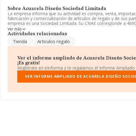
Sobre Acuarela Diseño Sociedad Limitada
La empresa informa que su actividad es compra, venta, importac
fabricación y comercialización de artículos de regalo y de sus par
empresa es una Sociedad Limitada. Su CNAE corresponde a 4690
al por mayor no especializado'. No realiza actividad de importaci
Ver más
Actividades relacionadas
Ha contado con el mismo número de empleados y teniendo en cu
Tienda
Articulos regalo
disposición de INFORMA, ha contado con un número de empleado
de sector.
Para comunicarse con sus oficinas, el número de teléfono es 94
Ver el informe ampliado de Acuarela Diseño Soci
¡Es gratis!
La sociedad
Acuarela Diseño Sociedad Limitada
, con CIF B9
Regístrate en eInforma y te regalamos el Informe Ampliado
en Calle Lauaxeta núm. 6 Lonja, (48980), en el municipio de Santu
Vasco.
VER INFORME AMPLIADO DE ACUARELA DISEÑO SOCIE
En base a la información de la que dispone INFORMA sobre 27.7
ámbito nacional la facturación alcanza la cifra de 14.513 millones
media de facturación de ventas entre todas las compañías alcanz
Teniendo en cuenta la información sobre Vizcaya, en la base d
aparecen 462 empresas, cuyas ventas han obtenido los 335 millo
Finalmente, para completar los datos de sector, en 2007, la med
empresas es de 2; la antigüedad desde la constitución es de 17 a