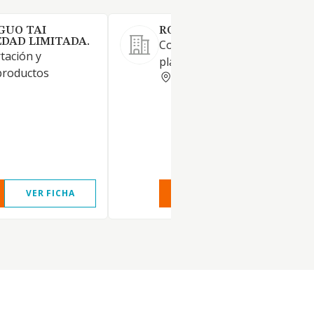
GUO TAI
ROSE PLASTIC IBERIA SL
EDAD LIMITADA.
Comercio al por mayor de en
tación y
plásticos para el sector indust
productos
VIZCAYA
VER FICHA
VER INFORME
VER FIC