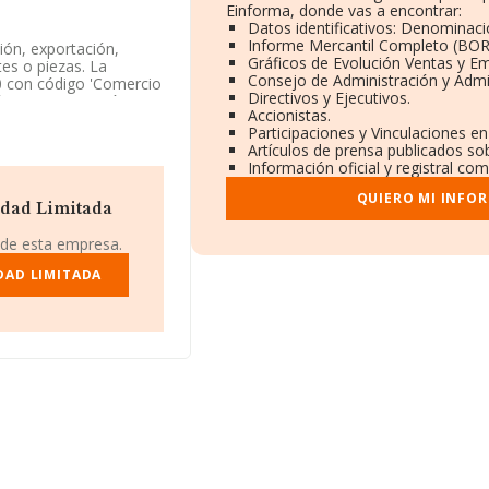
Einforma, donde vas a encontrar:
Datos identificativos: Denominaci
Informe Mercantil Completo (BO
ión, exportación,
Gráficos de Evolución Ventas y E
tes o piezas. La
Consejo de Administración y Admi
 con código 'Comercio
Directivos y Ejecutivos.
ón y/o exportación.
Accionistas.
Participaciones y Vinculaciones e
enta la información a
Artículos de prensa publicados so
s inferior a la media
Información oficial y registral co
QUIERO MI INFO
4780349.
edad Limitada
5218335, se encuentra
 de esta empresa.
rtzi, en Vizcaya, País
DAD LIMITADA
08 compañías, en el
 de euros y en 2007 la
a los 523 mil euros.
e datos de INFORMA
nes de euros.
ia de empleados de las
ños.