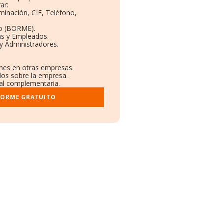
ar:
minación, CIF, Teléfono,
to (BORME).
as y Empleados.
y Administradores.
ones en otras empresas.
dos sobre la empresa.
tral complementaria.
FORME GRATUITO