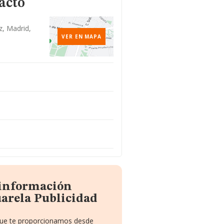
acto
z, Madrid,
VER EN MAPA
 información
arela Publicidad
 que te proporcionamos desde