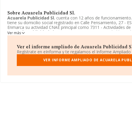
Sobre Acuarela Publicidad Sl.
Acuarela Publicidad Sl.
cuenta con 12 años de funcionamiento
tiene su domicilio social registrado en Calle Pensamiento, 27 - ES
Enmarca su actividad CNAE principal como 7311 - Actividades de l
Acuarela Publicidad Sl.
aparece inscrita como Sociedad limitada
Ver más
empresa
Acuarela Publicidad Sl.
en el siguiente enlace:
http://
Ver el informe ampliado de Acuarela Publicidad Sl.
Regístrate en eInforma y te regalamos el Informe Ampliado
VER INFORME AMPLIADO DE ACUARELA PUBLI