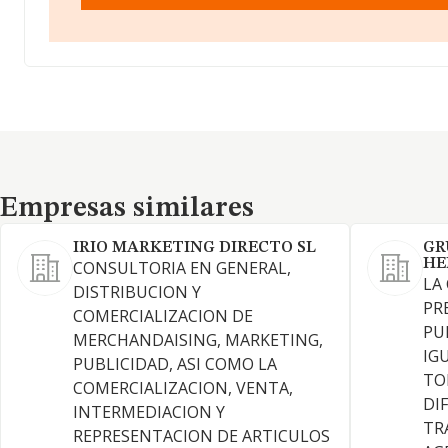
Empresas similares
Empresas similares
IRIO MARKETING DIRECTO SL
GR
HE
CONSULTORIA EN GENERAL,
LA
DISTRIBUCION Y
PR
COMERCIALIZACION DE
PU
MERCHANDAISING, MARKETING,
IG
PUBLICIDAD, ASI COMO LA
TO
COMERCIALIZACION, VENTA,
DI
INTERMEDIACION Y
TR
REPRESENTACION DE ARTICULOS