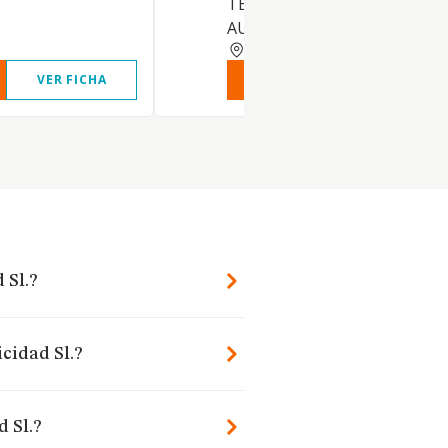
TELECOMUNICACION Y
AUDIOVISUALES
MADRID
VER FICHA
VER INFORME
VER FIC
 Sl.?
icidad Sl.?
 Sl.?