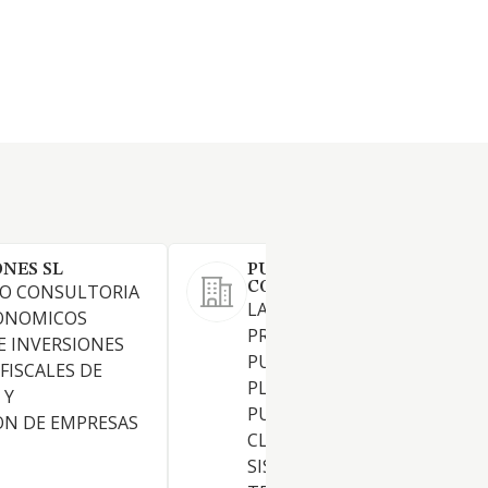
ONES SL
PUBLIESPACIO MEDIA
CONSULTING SL
O CONSULTORIA
LA COMPRAVENTA, GESTION
CONOMICOS
PROMOCION DE SERVICIOS 
E INVERSIONES
PUBLICIDAD, CREATIVIDAD Y
FISCALES DE
PLANIFICACION DE CAMPAN
 Y
PUBLICITARIAS EN TODAS
ON DE EMPRESAS
CLASES DE MEDIOS, LINEAS 
SISTEMAS DE COMUNICACIO