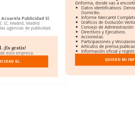
Einforma, donde vas a encontr
Datos identificativos: Deno
Domicilio.
Informe Mercantil Comple
.
Acuarela Publicidad Sl.
Gráficos de Evolución Vent
C IZ, Madrid, Madrid.
Consejo de Administración 
as agencias de publicidad.
Directivos y Ejecutivos.
. Encontrará la web de la
Accionistas.
www.acuarelapublicidad.es
.
Participaciones y Vinculaci
Artículos de prensa publica
 ¡Es gratis!
Información oficial y regis
 de esta empresa.
QUIERO MI IN
CIDAD SL.