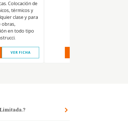
cas. Colocación de
icos, térmicos y
lquier clase y para
e obras,
ión en todo tipo
strucci.
VER FICHA
VER INFORME
VER FIC
 Limitada.?