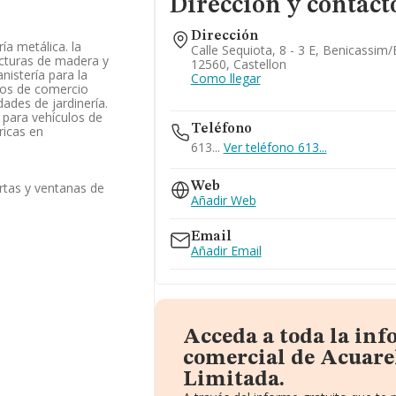
Dirección y contact
Dirección
ía metálica. la
Calle Sequiota, 8 - 3 E, Benicassim
ucturas de madera y
12560, Castellon
nistería para la
Como llegar
ios de comercio
dades de jardinería.
 para vehículos de
Teléfono
ricas en
613...
Ver teléfono 613...
rtas y ventanas de
Web
Añadir Web
Email
Añadir Email
Acceda a toda la in
comercial de Acuare
Limitada.