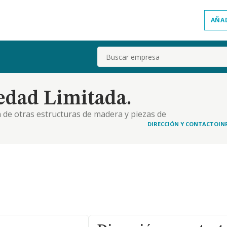
AÑA
Buscar
edad Limitada.
ón de otras estructuras de madera y piezas de
ermediarios de comercio productos diversos.
DIRECCIÓN Y CONTACTO
IN
 para vehículos de motor. instalaciones eléctricas