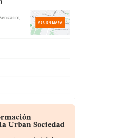
o
/benicasim,
VER EN MAPA
formación
la Urban Sociedad