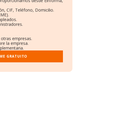
e proporcionamos desde Einforma,
n, CIF, Teléfono, Domicilio.
RME).
mpleados.
nistradores.
n otras empresas.
bre la empresa.
mplementaria.
RME GRATUITO