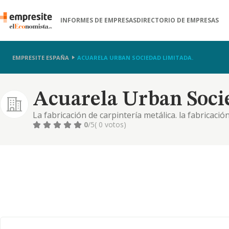
INFORMES DE EMPRESAS
DIRECTORIO DE EMPRESAS
EMPRESITE ESPAÑA
ACUARELA URBAN SOCIEDAD LIMITADA.
Acuarela Urban Soci
La fabricación de carpintería metálica. la fabricaci
carpintería y ebanistería para la construcción. int
0
/5
( 0 votos)
actividades de jardinería. fabricación de carrocerías
en