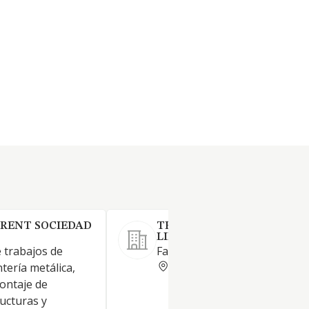
RENT SOCIEDAD
TECNIAIENSU SOCIEDAD
LIMITADA.
e trabajos de
Fabricación de carpintería me
CASTELLON
ntería metálica,
ontaje de
ucturas y