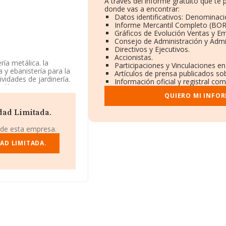
A través del informe gratuito que t
donde vas a encontrar:
Datos identificativos: Denominació
Informe Mercantil Completo (BO
Gráficos de Evolución Ventas y E
Consejo de Administración y Admi
Directivos y Ejecutivos.
Accionistas.
ría metálica. la
Participaciones y Vinculaciones e
 y ebanistería para la
Artículos de prensa publicados so
vidades de jardinería.
Información oficial y registral co
eléctricas en. La
de referencia CNAE
QUIERO MI INFO
 es 2512. La sociedad
dad Limitada.
n número de
 de esta empresa.
úm. 8 3 E, (12560),
AD LIMITADA.
pertenecientes al
.401 millones de euros y
. En cuanto a la
 datos INFORMA constan
mo, con el fin de
a de empleados de las
es de 21 años.