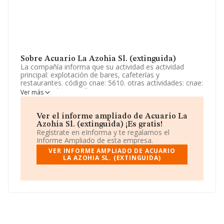
Sobre Acuario La Azohia Sl. (extinguida)
La compañía informa que su actividad es actividad
principal: explotación de bares, cafeterías y
restaurantes. código cnae: 5610. otras actividades: cnae:
5629 comidas para llevar cnae: 4719 comercio no
Ver más
especializado si alguna de las actividades elegidas fuera
de carácter profesional, la sociedad la ejercerá como
mera intermediadora entre. La sociedad está registrada
Ver el informe ampliado de Acuario La
como Sociedad Limitada. Su CNAE corresponde a 5611
Azohia Sl. (extinguida) ¡Es gratis!
con código '%cnae%'. La sociedad no tiene actividad en
Regístrate en eInforma y te regalamos el
mercados exteriores.
Informe Ampliado de esta empresa.
VER INFORME AMPLIADO DE ACUARIO
La compañía
Acuario La Azohia S.L. (extinguida)
,
LA AZOHIA SL. (EXTINGUIDA)
NIF B02668887, tiene su domicilio social establecido en
Calle Roda La Azohia núm. 20, (30868), Cartagena,
Murcia.
Con los datos a disposición de INFORMA sobre 142.938
empresas pertenecientes al sector, en el ámbito
nacional la facturación alcanza la cifra de 31.947
millones de euros y la media entre todas las compañías