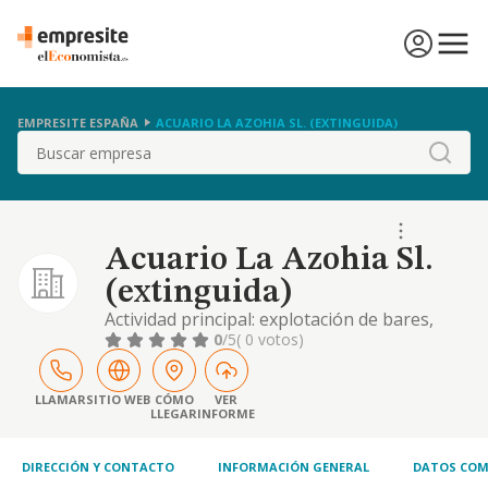
EMPRESITE ESPAÑA
ACUARIO LA AZOHIA SL. (EXTINGUIDA)
Buscar
Acuario La Azohia Sl.
(extinguida)
Actividad principal: explotación de bares,
cafeterías y restaurantes. código cnae: 5610.
0
/5
( 0 votos)
otras actividades: cnae: 5629 comidas para
llevar cnae: 4719 comercio no especializado
si alguna de las actividades elegidas fuera de
LLAMAR
SITIO WEB
CÓMO
VER
LLEGAR
INFORME
carácter profesional, la sociedad la ejercerá
como mera intermediadora entre
DIRECCIÓN Y CONTACTO
INFORMACIÓN GENERAL
DATOS COM