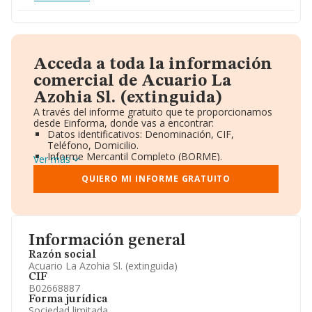
Acceda a toda la información
comercial de Acuario La
Azohia Sl. (extinguida)
A través del informe gratuito que te proporcionamos
desde Einforma, donde vas a encontrar:
Datos identificativos: Denominación, CIF,
Teléfono, Domicilio.
Informe Mercantil Completo (BORME).
Ver más
Gráficos de Evolución Ventas y Empleados.
Consejo de Administración y Administradores.
QUIERO MI INFORME GRATUITO
Directivos y Ejecutivos.
Accionistas.
Participaciones y Vinculaciones en otras empresas.
Artículos de prensa publicados sobre la empresa.
Información oficial y registral complementaria.
Información general
Razón social
Acuario La Azohia Sl. (extinguida)
CIF
B02668887
Forma jurídica
Sociedad limitada