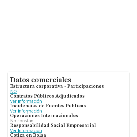
es de 223 mil euros de ventas. Respecto a la
información de la provincia (hablamos de Murcia), en la
base de datos INFORMA constan 3260 empresas, cuyas
ventas han alcanzado los 535 millones de euros. Por
último, con el fin de ampliar la información relativa al
ámbito de la empresa, los empleados de media son 3;
la antigüedad desde la constitución es de 12 años.
Datos comerciales
Estructura corporativa - Participaciones
NO
Contratos Públicos Adjudicados
Ver Información
Incidencias de Fuentes Públicas
Ver Información
Operaciones Internacionales
No constan
Responsabilidad Social Empresarial
Ver Información
Cotiza en Bolsa