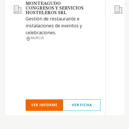
MONTEAGUDO
CONGRESOS Y SERVICIOS
HOSTELEROS SRL
Gestión de restaurante e
R
instalaciones de eventos y
c
celebraciones.
g
MURCIA
a
E
p
VER INFORME
VER FICHA