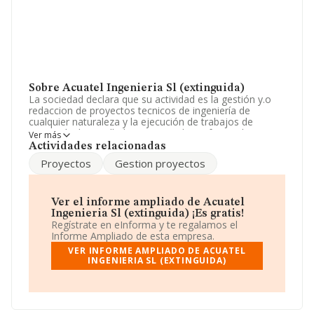
Sobre Acuatel Ingenieria Sl (extinguida)
La sociedad declara que su actividad es la gestión y.o
redaccion de proyectos tecnicos de ingeniería de
cualquier naturaleza y la ejecución de trabajos de
ingeniería desarrollados a traves de profesionales con
Ver más
titulacion, así como los servicios de montaje. ins. La
Actividades relacionadas
sociedad está registrada como Sociedad Limitada.
Proyectos
Gestion proyectos
Clasifica su actividad CNAE como 'Servicios técnicos de
ingeniería y otras actividades relacionadas con el
asesoramiento técnico', código 7112. La empresa no
tiene actividad en mercados exteriores.
Ver el informe ampliado de Acuatel
Ingenieria Sl (extinguida) ¡Es gratis!
Para llamar las oficinas se puede hacer a través del
Regístrate en eInforma y te regalamos el
número 963208810.
Informe Ampliado de esta empresa.
VER INFORME AMPLIADO DE ACUATEL
La sociedad española
Acuatel Ingeniería S.L
INGENIERIA SL (EXTINGUIDA)
(extinguida)
, con número de identificación fiscal
B96563515, tiene su domicilio social establecido en
Calle Eduard Bosca núm. 1 6, (46023), Valencia,
Comunidad Valenciana.