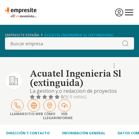
EMPRESITE ESPAÑA
ACUATEL INGENIERIA SL (EXTINGUIDA)
Buscar
Acuatel Ingenieria Sl
(extinguida)
La gestion y.o redaccion de proyectos
tecnicos de ingenieria de cualquier
0
/5
( 0 votos)
naturaleza y la ejecucion de trabajos de
ingenieria desarrollados a traves de
profesionales con titulacion, asi como los
LLAMAR
SITIO WEB
CÓMO
VER
LLEGAR
INFORME
servicios de montaje. ins
DIRECCIÓN Y CONTACTO
INFORMACIÓN GENERAL
DATOS COM