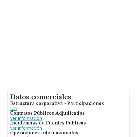
Con los datos a disposición de INFORMA sobre 41.818
empresas pertenecientes al sector, a nivel nacional la
facturación asciende a 29.667 millones de euros y el
promedio de la facturación de ventas entre todas las
compañías asciende a los 709 mil euros. En relación con
la información de la provincia de Valencia, en la base de
datos INFORMA constan 2457 empresas, con ventas en
2014 de hasta 821 millones de euros. Con el fin de
ampliar la información relativa a las compañías, la
media de antigüedad desde la constitución es de 16
años. La media de empleados de las empresas es de 5.
Datos comerciales
Estructura corporativa - Participaciones
NO
Contratos Públicos Adjudicados
Ver Información
Incidencias de Fuentes Públicas
Ver Información
Operaciones Internacionales