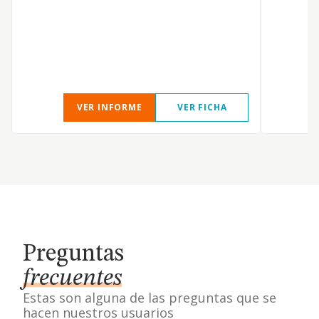
s
p
m
a
c
VER INFORME
VER FICHA
Preguntas
frecuentes
Estas son alguna de las preguntas que se
hacen nuestros usuarios