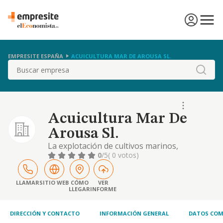
EMPRESITE ESPAÑA
ACUICULTURA MAR DE AROUSA SL.
Buscar
Acuicultura Mar De
Arousa Sl.
La explotación de cultivos marinos,
acuicultura, pesca y servicios accesorios a
0
/5
( 0 votos)
los mismos, la adquisición de buques y
medios auxiliares de transporte, inmuebles
para almacén y taller, adquisición de
LLAMAR
SITIO WEB
CÓMO
VER
LLEGAR
INFORME
explotaciones de acuicultura en
funcionamiento, solicitud de nuevas
concesiones
DIRECCIÓN Y CONTACTO
INFORMACIÓN GENERAL
DATOS COM