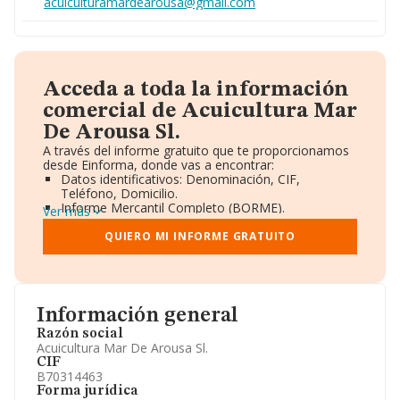
acuiculturamardearousa@gmail.com
Acceda a toda la información
comercial de Acuicultura Mar
De Arousa Sl.
A través del informe gratuito que te proporcionamos
desde Einforma, donde vas a encontrar:
Datos identificativos: Denominación, CIF,
Teléfono, Domicilio.
Informe Mercantil Completo (BORME).
Ver más
Gráficos de Evolución Ventas y Empleados.
Consejo de Administración y Administradores.
QUIERO MI INFORME GRATUITO
Directivos y Ejecutivos.
Accionistas.
Participaciones y Vinculaciones en otras empresas.
Artículos de prensa publicados sobre la empresa.
Información oficial y registral complementaria.
Información general
Razón social
Acuicultura Mar De Arousa Sl.
CIF
B70314463
Forma jurídica