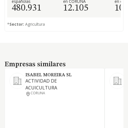
españolas
en CORUÑA
en el 
480.931
12.105
10
*
Sector:
Agricultura
Empresas similares
Empresas similares
ISABEL MOREIRA SL
ACTIVIDAD DE
A
ACUICULTURA
s
CORUNA
a
e
o
d
a