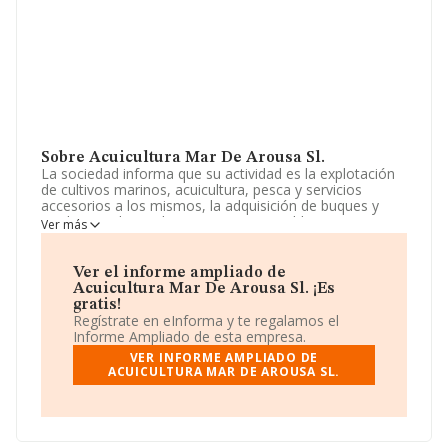
Sobre Acuicultura Mar De Arousa Sl.
La sociedad informa que su actividad es la explotación
de cultivos marinos, acuicultura, pesca y servicios
accesorios a los mismos, la adquisición de buques y
medios auxiliares de transporte, inmuebles para
Ver más
almacén y taller, adquisición de explotaciones de
acuicultura en funcionamiento, solicitud de nuevas
concesiones. La empresa es una Sociedad Limitada.
Ver el informe ampliado de
Clasifica su actividad CNAE como 'Acuicultura marina',
Acuicultura Mar De Arousa Sl. ¡Es
código 0321. La sociedad no tiene actividad en
gratis!
mercados exteriores.
Regístrate en eInforma y te regalamos el
Informe Ampliado de esta empresa.
El número de empleados ha bajado un 33% y según los
VER INFORME AMPLIADO DE
datos a disposición de INFORMA, ha tenido un número
ACUICULTURA MAR DE AROUSA SL.
de empleados por debajo de la media de sector.
Dentro del ranking de empresas elaborado por
INFORMA, atendiendo a los niveles de facturación de la
compañía, se destaca que: en 2024, la compañía ha