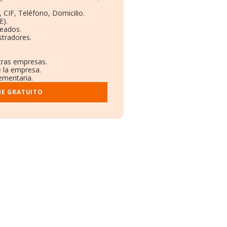
 CIF, Teléfono, Domicilio.
E).
leados.
stradores.
otras empresas.
e la empresa.
lementaria.
ME GRATUITO