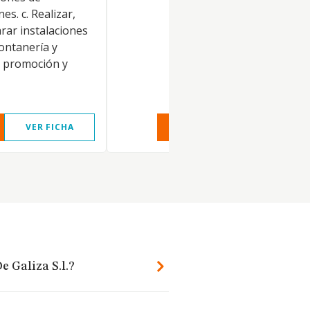
es. c. Realizar,
rar instalaciones
fontanería y
La promoción y
VER FICHA
VER INFORME
VER FIC
 Galiza S.l.?