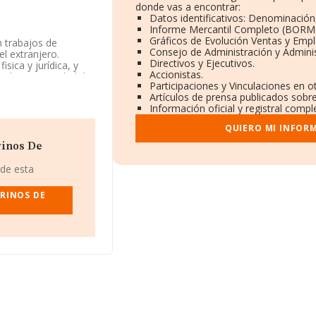
donde vas a encontrar:
Datos identificativos: Denominación,
Informe Mercantil Completo (BORM
Gráficos de Evolución Ventas y Emp
n trabajos de
Consejo de Administración y Admini
l extranjero.
Directivos y Ejecutivos.
sica y jurídica, y
Accionistas.
ada. La actividad de
Participaciones y Vinculaciones en 
 otras actividades
Artículos de prensa publicados sobr
2. La sociedad no
Información oficial y registral comp
QUIERO MI INFOR
IF B84542059, en el
rinos De
18 compañías, a
 de esta
 y la media entre
cuenta la
RINOS DE
parecen 965
Con el fin de ampliar
s de 5. La