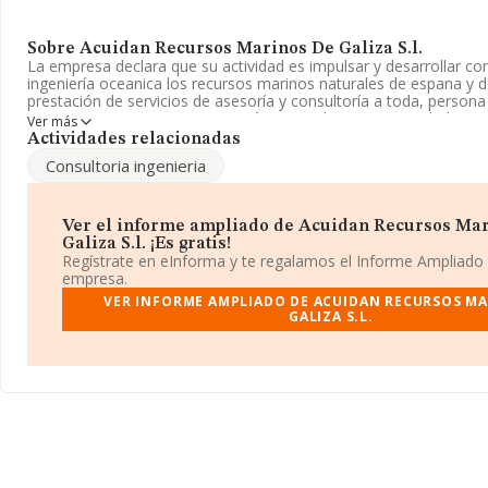
Sobre Acuidan Recursos Marinos De Galiza S.l.
La empresa declara que su actividad es impulsar y desarrollar co
ingeniería oceanica los recursos marinos naturales de espana y de
prestación de servicios de asesoría y consultoría a toda, persona fi
organizaciones. La empresa está registrada como Sociedad Limit
Ver más
referencia CNAE corresponde a 'Servicios técnicos de ingeniería y
Actividades relacionadas
relacionadas con el asesoramiento técnico', cuyo Código es 711
Consultoria ingenieria
tiene actividad en mercados exteriores.
La compañía
Acuidan Recursos Marinos de Galiza S.L
, con C
municipio de Mañon, en A Coruña, Galicia.
Ver el informe ampliado de Acuidan Recursos Ma
Galiza S.l. ¡Es gratis!
En base a la información de la que dispone INFORMA sobre 41.8
Regístrate en eInforma y te regalamos el Informe Ampliado
nivel nacional la facturación asciende a 29.667 millones de euros
empresa.
todas las compañías es de 709 mil euros de ventas. Teniendo en 
VER INFORME AMPLIADO DE ACUIDAN RECURSOS MA
información sobre A Coruña, en la base de datos de INFORMA a
GALIZA S.L.
empresas, cuyas ventas han obtenido los 865 millones de euros. 
la información relativa a las compañías, la media de empleados e
antigüedad alcanza los 16 años desde la constitución.