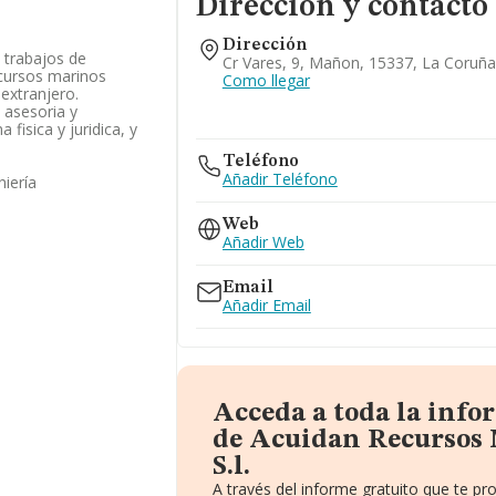
Dirección y contacto
Dirección
n trabajos de
Cr Vares, 9, Mañon, 15337, La Coruña
ecursos marinos
Como llegar
extranjero.
 asesoria y
 fisica y juridica, y
Teléfono
Añadir Teléfono
niería
Web
Añadir Web
Email
Añadir Email
Acceda a toda la inf
de Acuidan Recursos 
S.l.
A través del informe gratuito que te 