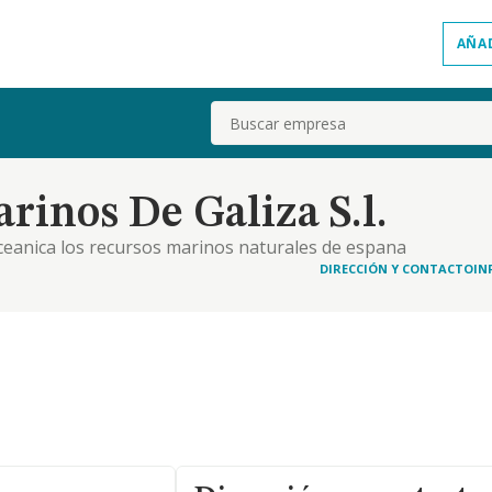
AÑA
Buscar
inos De Galiza S.l.
oceanica los recursos marinos naturales de espana
y consultoria a toda, persona fisica y juridica, y
DIRECCIÓN Y CONTACTO
IN