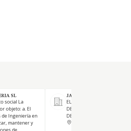
RIA SL
JALUANOL SL
to social La
EL DESARROLLO DE ACTIVID
r objeto: a. El
DE ASESORAMIENTO, ESTUD
s de Ingeniería en
DE MERCADO
CORUNA
izar, mantener y
iones de