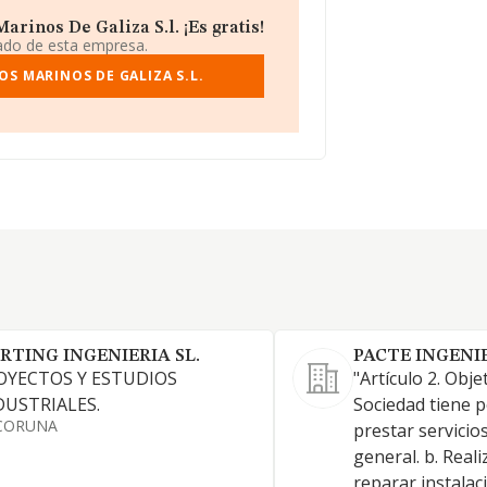
rinos De Galiza S.l. ¡Es gratis!
iado de esta empresa.
S MARINOS DE GALIZA S.L.
RTING INGENIERIA SL.
PACTE INGENIE
OYECTOS Y ESTUDIOS
"Artículo 2. Obje
DUSTRIALES.
Sociedad tiene po
CORUNA
prestar servicio
general. b. Real
reparar instalac