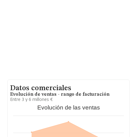
Poligono Industrial Granadilla núm. S/N Nave 54-55,
(38600), Granadilla De Abona, Santa Cruz De Tenerife,
Islas Canarias.
En base a la información de la que dispone INFORMA
sobre 16.197 compañías, la facturación en el ámbito
nacional alcanza los 33.203 millones de euros y se
calcula un promedio de facturación de 2 millones de
euros entre todas las compañías. En cuanto a la
información relativa a la provincia de Santa Cruz De
Tenerife, en la base de datos de INFORMA aparecen
286 empresas, con ventas en 2005 de hasta 351
millones de euros. Finalmente, para completar los datos
de sector, en 2005, la media de empleados de las
empresas es de 4; la antigüedad alcanza los 20 años
desde la constitución.
Datos comerciales
Evolución de ventas - rango de facturación
Entre 3 y 6 millones €
Evolución de las ventas