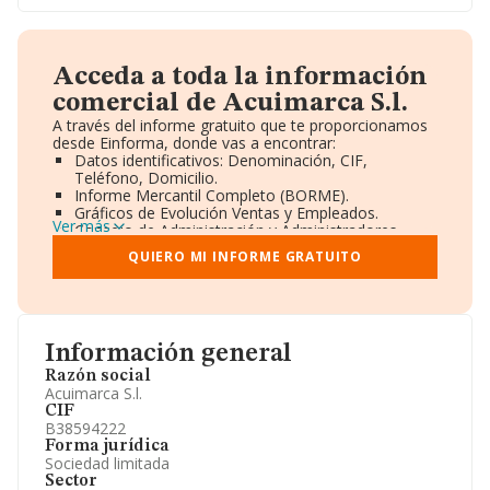
Acceda a toda la información
comercial de Acuimarca S.l.
A través del informe gratuito que te proporcionamos
desde Einforma, donde vas a encontrar:
Datos identificativos: Denominación, CIF,
Teléfono, Domicilio.
Informe Mercantil Completo (BORME).
Gráficos de Evolución Ventas y Empleados.
Ver más
Consejo de Administración y Administradores.
Directivos y Ejecutivos.
QUIERO MI INFORME GRATUITO
Accionistas.
Participaciones y Vinculaciones en otras empresas.
Artículos de prensa publicados sobre la empresa.
Información oficial y registral complementaria.
Información general
Razón social
Acuimarca S.l.
CIF
B38594222
Forma jurídica
Sociedad limitada
Sector