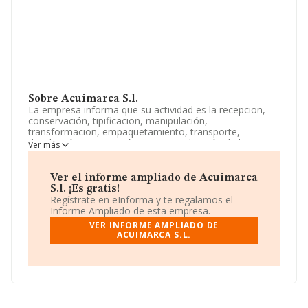
Sobre Acuimarca S.l.
La empresa informa que su actividad es la recepcion,
conservación, tipificacion, manipulación,
transformacion, empaquetamiento, transporte,
distribución, exportación y comercialización de los
Ver más
productos y subproductos de las explotaciones de
cultivos marinos d. La sociedad está inscrita en el
Registro Mercantil como Sociedad Limitada. Clasifica su
Ver el informe ampliado de Acuimarca
actividad CNAE como 'Comercio al por mayor de carne
S.l. ¡Es gratis!
y productos cárnicos', código 4632. La empresa no
Regístrate en eInforma y te regalamos el
tiene actividad en mercados exteriores.
Informe Ampliado de esta empresa.
VER INFORME AMPLIADO DE
Atendiendo a los datos disponibles en INFORMA, ese
ACUIMARCA S.L.
número ha estado por encima de la media de sector.
Su teléfono es 922778034 y el correo electrónico es
info@acuimarca.es
.
La empresa española
Acuimarca S.L
, con número de
identificación fiscal B38594222, se encuentra en