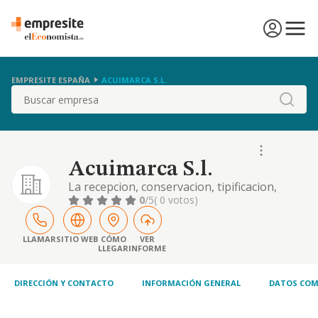
EMPRESITE ESPAÑA
ACUIMARCA S.L.
Buscar
Acuimarca S.l.
La recepcion, conservacion, tipificacion,
manipulacion, transformacion,
0
/5
( 0 votos)
empaquetamiento, transporte, distribucion,
exportacion y comercializacion de los
productos y subproductos de las
LLAMAR
SITIO WEB
CÓMO
VER
LLEGAR
INFORME
explotaciones de cultivos marinos d
DIRECCIÓN Y CONTACTO
INFORMACIÓN GENERAL
DATOS COM