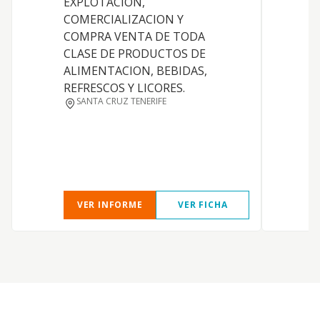
EXPLOTACION,
p
COMERCIALIZACION Y
p
COMPRA VENTA DE TODA
C
CLASE DE PRODUCTOS DE
c
ALIMENTACION, BEBIDAS,
e
REFRESCOS Y LICORES.
e
SANTA CRUZ TENERIFE
d
i
g
5
VER INFORME
VER FICHA