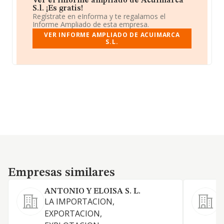
Ver el informe ampliado de Acuimarca
S.l. ¡Es gratis!
Regístrate en eInforma y te regalamos el
Informe Ampliado de esta empresa.
VER INFORME AMPLIADO DE ACUIMARCA
S.L.
Empresas similares
Empresas similares
ANTONIO Y ELOISA S. L.
LA IMPORTACION,
O
EXPORTACION,
p