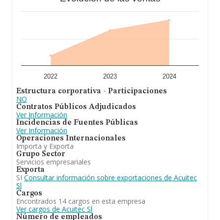
año 2025 de 68 millones de euros. Por último, con el fin
de ampliar la información relativa al ámbito de la
empresa, la media de empleados es de 4. La media de
antigüedad desde la constitución es de 18 años.
Para concluir,
Acuitec S.L
se emplea en soluciones
técnicas para la piscicultura y acuicultura. En cuanto a la
posición en el ranking de la provincia de Guipúzcoa, la
empresa ha perdido posiciones frente al 2024.
2022
2023
2024
Estructura corporativa - Participaciones
NO
Contratos Públicos Adjudicados
Ver Información
Incidencias de Fuentes Públicas
Ver Información
Operaciones Internacionales
Importa y Exporta
Grupo Sector
Servicios empresariales
Exporta
SI
Consultar información sobre exportaciones de Acuitec
Sl
Cargos
Encontrados 14 cargos en esta empresa
Ver cargos de Acuitec Sl
Número de empleados