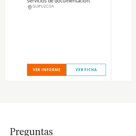
servicios de documentación.
L
GUIPUZCOA
VER INFORME
VER FICHA
Preguntas