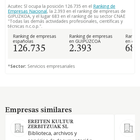
Acuitec Sl ocupa la posición 126.735 en el
Ranking de
Empresas Nacional
, la 2.393 en el ranking de empresas de
GIPUZKOA, y el lugar 683 en el ranking de su sector CNAE
"Todas las demás actividades profesionales, científicas y
técnicas n.c.o.p.".
Ranking de empresas
Ranking de empresas
Rankin
españolas
en GUIPÚZCOA
en el 
126.735
2.393
68
*
Sector:
Servicios empresariales
Empresas similares
Empresas similares
EREITEN KULTUR
ZERBITZUAK SL
Biblioteca, archivos y