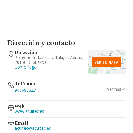
Dirección y contacto
Dirección
Poligono Industrial Urtaki, 4, Aduna,
20150, Gipuzkoa
VER EN MAPA
Como llegar
Teléfono
Ver más
943693327
943436933
Web
www.acuitec.es
Email
acuitec@acuitec.es