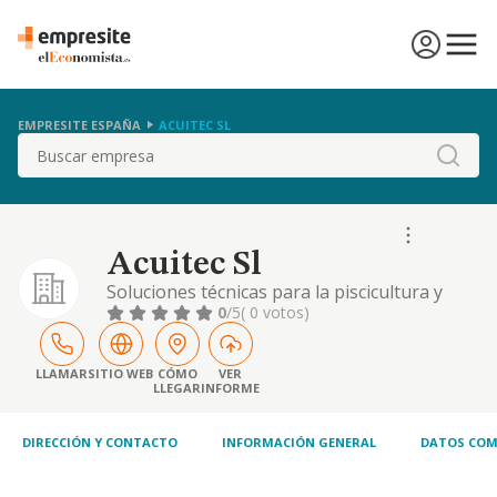
EMPRESITE ESPAÑA
ACUITEC SL
Buscar
Acuitec Sl
Soluciones técnicas para la piscicultura y
acuicultura.
0
/5
( 0 votos)
LLAMAR
SITIO WEB
CÓMO
VER
LLEGAR
INFORME
DIRECCIÓN Y CONTACTO
INFORMACIÓN GENERAL
DATOS COM