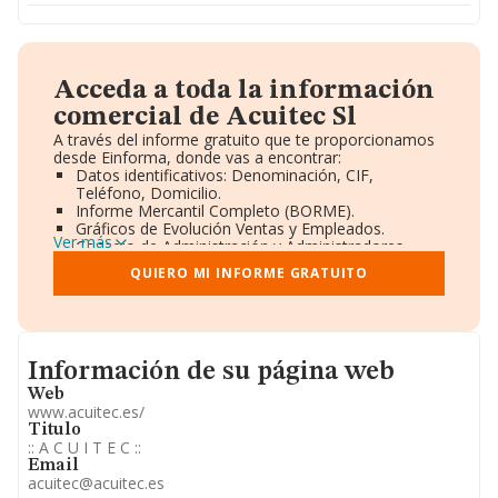
Acceda a toda la información
comercial de Acuitec Sl
A través del informe gratuito que te proporcionamos
desde Einforma, donde vas a encontrar:
Datos identificativos: Denominación, CIF,
Teléfono, Domicilio.
Informe Mercantil Completo (BORME).
Gráficos de Evolución Ventas y Empleados.
Ver más
Consejo de Administración y Administradores.
Directivos y Ejecutivos.
QUIERO MI INFORME GRATUITO
Accionistas.
Participaciones y Vinculaciones en otras empresas.
Artículos de prensa publicados sobre la empresa.
Información oficial y registral complementaria.
Informacion de su página web
Información de su página web
Web
www.acuitec.es/
Titulo
:: A C U I T E C ::
Email
acuitec@acuitec.es