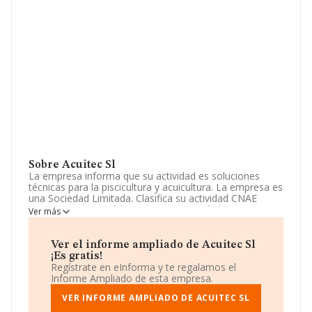
Sobre Acuitec Sl
La empresa informa que su actividad es soluciones
técnicas para la piscicultura y acuicultura. La empresa es
una Sociedad Limitada. Clasifica su actividad CNAE
como '%cnae%', código 7499. La sociedad es
Ver más
importadora y exportadora.
Respecto a la posición de la empresa según los niveles
Ver el informe ampliado de Acuitec Sl
de facturación, en los distintos rankings, INFORMA
¡Es gratis!
facilita la siguiente información: frente al año 2024, la
Regístrate en eInforma y te regalamos el
compañía se ha posicionado 33 puestos por debajo en
Informe Ampliado de esta empresa.
el ranking sectorial, pasando del 650 al 683. Tienen
mejor posición las siguientes empresas del sector:
VER INFORME AMPLIADO DE ACUITEC SL
Feijoo Assessors S.L
y
Shopnet Brokers, S.A
; sin