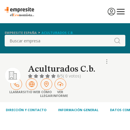
EMPRESITE ESPAÑA
ACULTURADOS C.B.
Buscar
Aculturados C.b.
0
/5
( 0 votos)
LLAMAR
SITIO WEB
CÓMO
VER
LLEGAR
INFORME
DIRECCIÓN Y CONTACTO
INFORMACIÓN GENERAL
DATOS COM