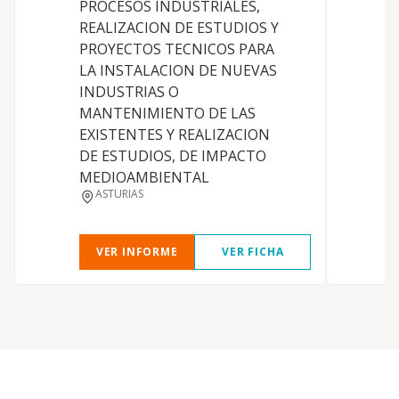
PROCESOS INDUSTRIALES,
c
REALIZACION DE ESTUDIOS Y
s
PROYECTOS TECNICOS PARA
i
LA INSTALACION DE NUEVAS
S
INDUSTRIAS O
y
MANTENIMIENTO DE LAS
a
EXISTENTES Y REALIZACION
S
DE ESTUDIOS, DE IMPACTO
A
MEDIOAMBIENTAL
d
ASTURIAS
VER INFORME
VER FICHA