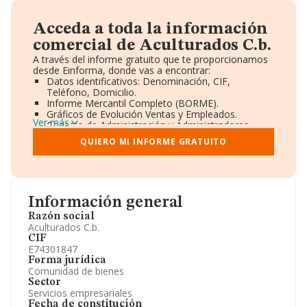
Acceda a toda la información
comercial de Aculturados C.b.
A través del informe gratuito que te proporcionamos
desde Einforma, donde vas a encontrar:
Datos identificativos: Denominación, CIF,
Teléfono, Domicilio.
Informe Mercantil Completo (BORME).
Gráficos de Evolución Ventas y Empleados.
Ver más
Consejo de Administración y Administradores.
Directivos y Ejecutivos.
QUIERO MI INFORME GRATUITO
Accionistas.
Participaciones y Vinculaciones en otras empresas.
Artículos de prensa publicados sobre la empresa.
Información oficial y registral complementaria.
Información general
Razón social
Aculturados C.b.
CIF
E74301847
Forma jurídica
Comunidad de bienes
Sector
Servicios empresariales
Fecha de constitución