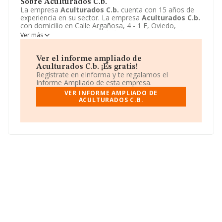
Sobre Aculturados C.b.
La empresa
Aculturados C.b.
cuenta con 15 años de
experiencia en su sector. La empresa
Aculturados C.b.
con domicilio en Calle Argañosa, 4 - 1 E, Oviedo,
Asturias. Su principal actividad CNAE es 7499 - Todas las
Ver más
demás actividades profesionales, científicas y técnicas
n.c.o.p.. La empresa
Aculturados C.b.
está inscrita
como Comunidad de bienes.
Ver el informe ampliado de
Aculturados C.b. ¡Es gratis!
Regístrate en eInforma y te regalamos el
Informe Ampliado de esta empresa.
VER INFORME AMPLIADO DE
ACULTURADOS C.B.