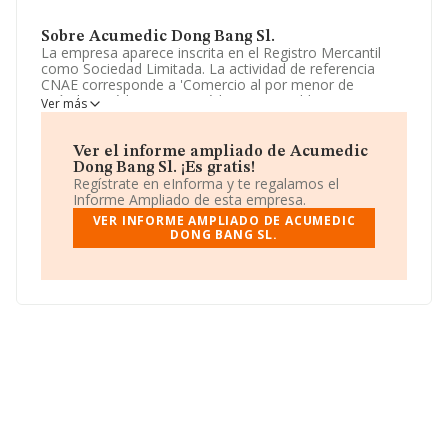
Sobre Acumedic Dong Bang Sl.
La empresa aparece inscrita en el Registro Mercantil
como Sociedad Limitada. La actividad de referencia
CNAE corresponde a 'Comercio al por menor de
artículos médicos y ortopédicos en establecimientos
Ver más
especializados', cuyo Código es 4774. No realiza
actividad de importación y/o exportación.
Ver el informe ampliado de Acumedic
Su teléfono es 934121414 y la web es
Dong Bang Sl. ¡Es gratis!
www.acumedic.es
.
Regístrate en eInforma y te regalamos el
Informe Ampliado de esta empresa.
La empresa española
Acumedic Dong Bang S.L
, con
VER INFORME AMPLIADO DE ACUMEDIC
CIF B64202294, está situada en Ronda Universitat núm.
DONG BANG SL.
7 4 2, (08007), en el municipio de Barcelona, Cataluña.
Con los datos a disposición de INFORMA sobre 7.070
empresas pertenecientes al sector, en el ámbito
nacional la facturación alcanza la cifra de 3.535 millones
de euros y se calcula un promedio de facturación de
500 mil euros entre todas las compañías. Con el fin de
ampliar la información relativa a las compañías, la
media de empleados de las empresas es de 4. La
antigüedad alcanza los 19 años desde la constitución.