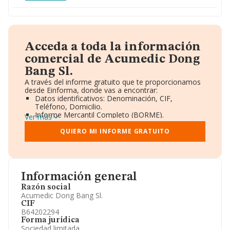
Acceda a toda la información
comercial de Acumedic Dong
Bang Sl.
A través del informe gratuito que te proporcionamos
desde Einforma, donde vas a encontrar:
Datos identificativos: Denominación, CIF,
Teléfono, Domicilio.
Informe Mercantil Completo (BORME).
Ver más
Gráficos de Evolución Ventas y Empleados.
Consejo de Administración y Administradores.
QUIERO MI INFORME GRATUITO
Directivos y Ejecutivos.
Accionistas.
Participaciones y Vinculaciones en otras empresas.
Artículos de prensa publicados sobre la empresa.
Información oficial y registral complementaria.
Información general
Razón social
Acumedic Dong Bang Sl.
CIF
B64202294
Forma jurídica
Sociedad limitada