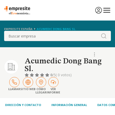
EMPRESITE ESPAÑA
ACUMEDIC DONG BANG SL.
Buscar
Acumedic Dong Bang
Sl.
0
/5
( 0 votos)
LLAMAR
SITIO WEB
CÓMO
VER
LLEGAR
INFORME
DIRECCIÓN Y CONTACTO
INFORMACIÓN GENERAL
DATOS COM