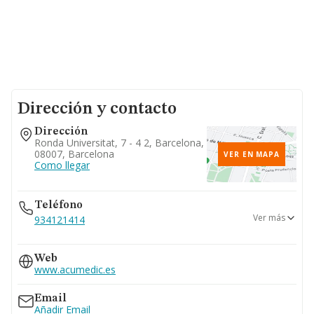
Dirección y contacto
Dirección
Ronda Universitat, 7 - 4 2, Barcelona,
08007, Barcelona
VER EN MAPA
Como llegar
Teléfono
Ver más
934121414
661...
Web
Ver teléfono 661...
www.acumedic.es
Email
Añadir Email