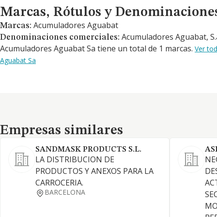
Marcas, Rótulos y Denominaciones Comerciales
Marcas, Rótulos y Denominacione
Acumuladores Aguabat
Marcas:
Acumuladores Aguabat, S.
Denominaciones comerciales:
Acumuladores Aguabat Sa tiene un total de 1 marcas.
Ver to
Aguabat Sa
Empresas similares
Empresas similares
SANDMASK PRODUCTS S.L.
AS
LA DISTRIBUCION DE
NE
PRODUCTOS Y ANEXOS PARA LA
DE
CARROCERIA.
AC
BARCELONA
SE
MO