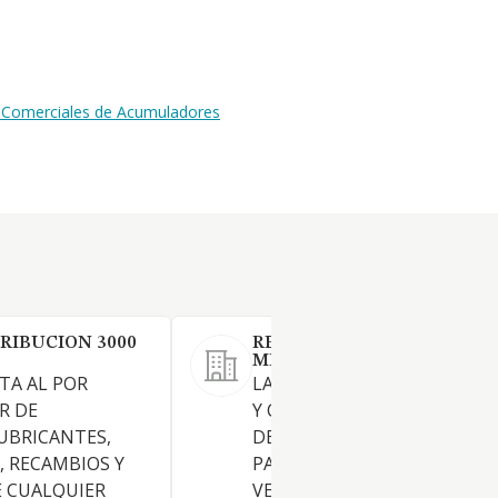
s Comerciales de Acumuladores
RIBUCION 3000
REPRESENTACIONS MANEL
MESTRE SL
TA AL POR
LA REPRESENTACION COMER
R DE
Y COMPRA VENTA DE TODO 
UBRICANTES,
DE ARTICULOS Y RECAMBIOS
 RECAMBIOS Y
PARA EL AUTOMOVIL Y
E CUALQUIER
VEHICULOS INDUSTRIALES