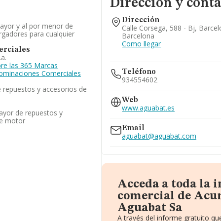
Dirección y conta
Dirección
mayor y al por menor de
Calle Corsega, 588 - Bj, Barce
argadores para cualquier
Barcelona
Como llegar
rciales
a.
re las 365 Marcas
Teléfono
enominaciones Comerciales
934554602
 repuestos y accesorios de
Web
www.aguabat.es
ayor de repuestos y
de motor
Email
aguabat@aguabat.com
Acceda a toda la 
comercial de Acu
Aguabat Sa
A través del informe gratuito 