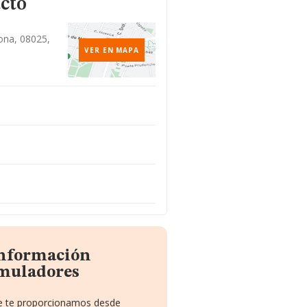
cto
lona, 08025,
VER EN MAPA
información
muladores
que te proporcionamos desde