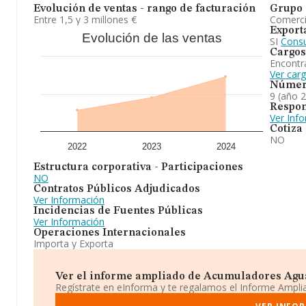
Evolución de ventas - rango de facturación
Grupo 
Entre 1,5 y 3 millones €
Comerc
Export
Evolución de las ventas
SI
Consu
Cargos
Encontr
Ver car
Númer
9 (año 
Respon
Ver Inf
Cotiza
NO
2022
2023
2024
Estructura corporativa - Participaciones
NO
Contratos Públicos Adjudicados
Ver Información
Incidencias de Fuentes Públicas
Ver Información
Operaciones Internacionales
Importa y Exporta
Ver el informe ampliado de Acumuladores Aguab
Regístrate en eInforma y te regalamos el Informe Ampl