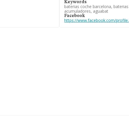
Keywords
baterias coche barcelona, bateria
acumuladores, aguabat
éfono 934554602 y su email
Facebook
:
www.aguabat.es
.
https://www.facebook.com/profil
ificación fiscal A58560921,
ataluña.
39 empresas, a nivel
 calcula un promedio de
 el fin de ampliar la
stitución es de 18 años. Los
enfocada en
erías y cargadores para
 de metales y minerales
nte al 2023, en el ranking
edido.