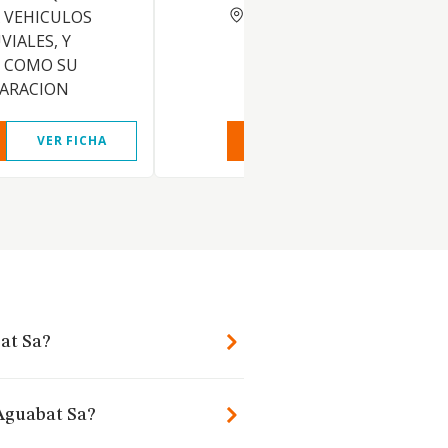
BARCELONA
 VEHICULOS
VIALES, Y
I COMO SU
PARACION
VER FICHA
VER INFORME
VER FIC
at Sa?
 Aguabat Sa?