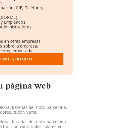
:
inación, CIF, Teléfono,
 (BORME).
s y Empleados.
Administradores.
nes en otras empresas.
os sobre la empresa.
al complementaria.
FORME GRATUITO
b
su página web
ona, baterias de moto barcelona,
ores, tudor, varta,
ona, baterias de moto barcelona,
a traccion varta tudor solares en