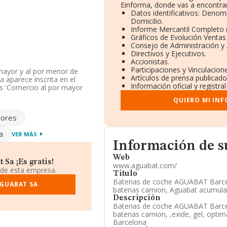
Einforma, donde vas a encontrar
Datos identificativos: Denom
Domicilio.
Informe Mercantil Completo
Gráficos de Evolución Venta
Consejo de Administración y 
Directivos y Ejecutivos.
Accionistas.
Participaciones y Vinculacio
mayor y al por menor de
Artículos de prensa publicad
 aparece inscrita en el
Información oficial y registr
s 'Comercio al por mayor
 es importadora y
QUIERO MI IN
dores
a la información disponible
a de la media de sector.
a
VER MÁS
Informacion de su página we
ndo a los niveles de
Información de 
a caído 2 puestos a nivel
Web
ño anterior. Se encuentran
Sa ¡Es gratis!
www.aguabat.com/
res y Remani Asociados
 de esta empresa.
Titulo
se encuentran compañías
Baterias de coche AGUABAT Barcel
GUABAT SA
s Auto S.L
. En el ranking
baterias camion, Aguabat acumulad
el puesto 115.545 al
Descripción
presas:
Logistica Sofat S.L
Baterias de coche AGUABAT Barcel
re las compañías que se
baterias camion, ,exide, gel, optim
ria Prima Production
Barcelona
en el ranking provincial