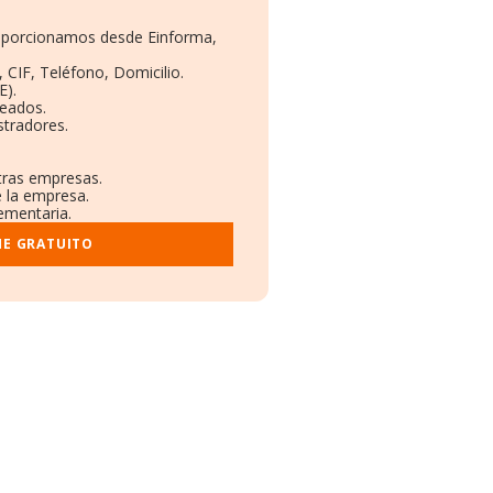
proporcionamos desde Einforma,
 CIF, Teléfono, Domicilio.
E).
leados.
stradores.
otras empresas.
e la empresa.
lementaria.
ME GRATUITO