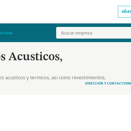
AÑA
Buscar
IMITADA
s Acusticos,
tos acusticos y termicos, asi como revestimientos,
clase de edificaciones
DIRECCIÓN Y CONTACTO
IN