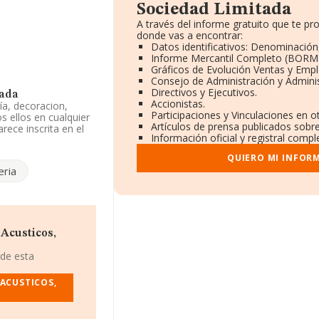
Sociedad Limitada
A través del informe gratuito que te 
donde vas a encontrar:
Datos identificativos: Denominación,
Informe Mercantil Completo (BORM
Gráficos de Evolución Ventas y Emp
Consejo de Administración y Admini
Directivos y Ejecutivos.
tada
Accionistas.
ía, decoracion,
Participaciones y Vinculaciones en 
s ellos en cualquier
Artículos de prensa publicados sobr
rece inscrita en el
Información oficial y registral comp
es '%cnae%' con
.
QUIERO MI INFOR
eria
itada
, con NIF
ros núm. 30 Pg
.
ertenecientes al
 euros y se calcula un
Acusticos,
ías. En relación con
INFORMA constan 873
 de esta
ara aportar ulterior
ados de las
ACUSTICOS,
es de 21 años.