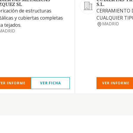
BIERTAS METALICAS
CUBIERTAS T
ZQUEZ SL
S.L.
ricación de estructuras
CERRAMIENTO 
álicas y cubiertas completas
CUALQUIER TIP
MADRID
a tejados.
MADRID
VER INFORME
VER FICHA
VER INFORME