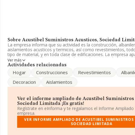
Sobre Acustibel Suministros Acusticos, Sociedad Limi
La empresa informa que su actividad es la construcción, albaniler
aislamientos acusticos y termicos, así como revestimientos, todo
tipo de material, y en toda clase de edificaciones. La empresa apa
Registro Mercantil como Sociedad Limitada. Su actividad CNAE 
Ver más
código 4341. No realiza actividad de importación y/o exportación
Actividades relacionadas
Hogar
Construcciones
Revestimientos
Albanil
La sociedad
Acustibel Suministros Acusticos, Sociedad Lim
B84267194, tiene su domicilio social establecido en Calle Torne
Decoracion
Aislamientos
Industrial Los Angeles, (28906), en el municipio de Getafe, Madrid
Con los datos a disposición de INFORMA sobre 5.437 empresas p
sector, a nivel nacional la facturación asciende a 858 millones de
Ver el informe ampliado de Acustibel Suministros 
promedio de facturación de 157 mil euros entre todas las compañ
Sociedad Limitada ¡Es gratis!
la información de la provincia de Madrid, en la base de datos 
Regístrate en eInforma y te regalamos el Informe Ampliado
empresas, cuyas ventas han obtenido los 126 millones de euros. P
empresa.
información de interés en el ámbito sectorial, la media de emple
VER INFORME AMPLIADO DE ACUSTIBEL SUMINISTROS 
empresas es de 1; la media de antigüedad desde la constitución 
SOCIEDAD LIMITADA