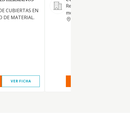
RES HERMANOS
CUBIERTAS ARGANDA SL.
Reparación, mantenimiento y
DE CUBIERTAS EN
montaje de cubiertas
O DE MATERIAL.
MADRID
VER FICHA
VER INFORME
VER FIC