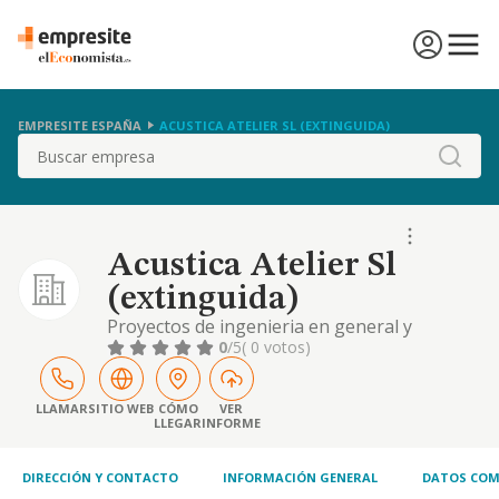
EMPRESITE ESPAÑA
ACUSTICA ATELIER SL (EXTINGUIDA)
Buscar
Acustica Atelier Sl
(extinguida)
Proyectos de ingenieria en general y
especialmente en el campo de la acustica,
0
/5
( 0 votos)
vibraciones, arquitectura, software acusticos
y medio ambiente, compraventa de
elementos de patente propia, etc.
LLAMAR
SITIO WEB
CÓMO
VER
LLEGAR
INFORME
DIRECCIÓN Y CONTACTO
INFORMACIÓN GENERAL
DATOS COM