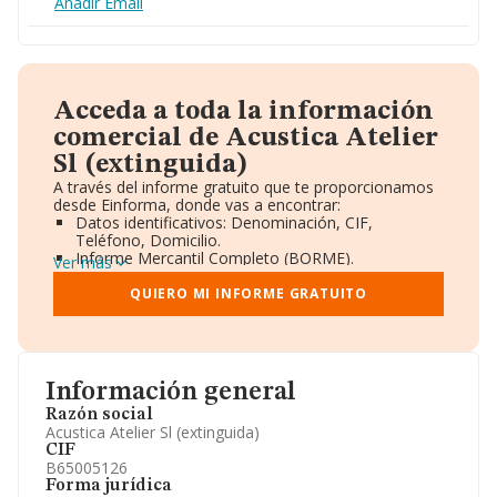
Añadir Email
Acceda a toda la información
comercial de Acustica Atelier
Sl (extinguida)
A través del informe gratuito que te proporcionamos
desde Einforma, donde vas a encontrar:
Datos identificativos: Denominación, CIF,
Teléfono, Domicilio.
Informe Mercantil Completo (BORME).
Ver más
Gráficos de Evolución Ventas y Empleados.
Consejo de Administración y Administradores.
QUIERO MI INFORME GRATUITO
Directivos y Ejecutivos.
Accionistas.
Participaciones y Vinculaciones en otras empresas.
Artículos de prensa publicados sobre la empresa.
Información oficial y registral complementaria.
Información general
Razón social
Acustica Atelier Sl (extinguida)
CIF
B65005126
Forma jurídica