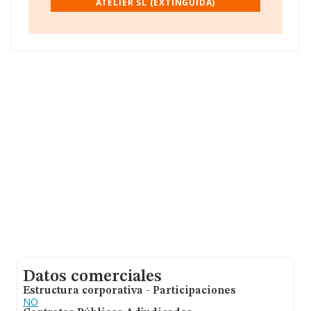
ATELIER SL (EXTINGUIDA)
y se calcula un promedio de facturación de 709 mil
euros entre todas las compañías. Como información
adicional de interés, la media de empleados es de 5; la
antigüedad desde la constitución es de 16 años.
Datos comerciales
Estructura corporativa - Participaciones
NO