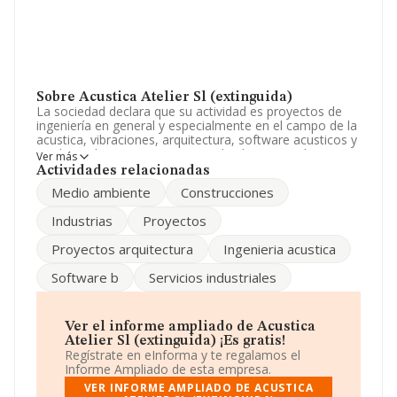
Sobre Acustica Atelier Sl (extinguida)
La sociedad declara que su actividad es proyectos de
ingeniería en general y especialmente en el campo de la
acustica, vibraciones, arquitectura, software acusticos y
medio ambiente, compraventa de elementos de
Ver más
patente propia, etc. La empresa es una Sociedad
Actividades relacionadas
Limitada. Clasifica su actividad CNAE como 'Servicios
Medio ambiente
Construcciones
técnicos de ingeniería y otras actividades relacionadas
con el asesoramiento técnico', código 7112. La
Industrias
Proyectos
sociedad no tiene actividad en mercados exteriores.
Proyectos arquitectura
Ingenieria acustica
Su teléfono es 932849960.
Software b
Servicios industriales
La empresa española
Acustica Atelier S.L
(extinguida)
, con CIF B65005126, tiene su domicilio
social establecido en Calle Travessera De Dalt núm. 118
Plt 7. Pta 2, (08024), en el municipio de Barcelona,
Ver el informe ampliado de Acustica
Cataluña.
Atelier Sl (extinguida) ¡Es gratis!
Regístrate en eInforma y te regalamos el
En relación con el sector y disponiendo de los datos de
Informe Ampliado de esta empresa.
hasta 41.818 empresas, en el ámbito nacional la
VER INFORME AMPLIADO DE ACUSTICA
facturación alcanza la cifra de 29.667 millones de euros