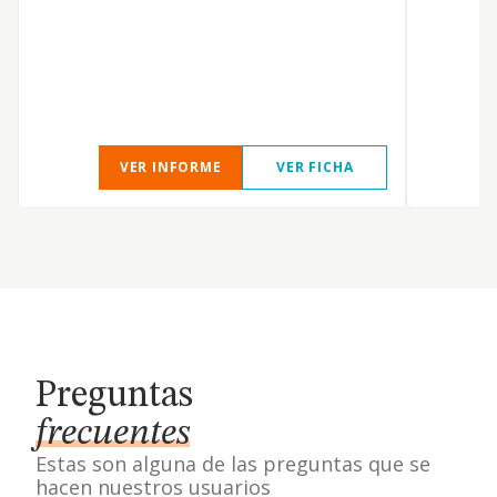
u
b
d
c
VER INFORME
VER FICHA
Preguntas
frecuentes
Estas son alguna de las preguntas que se
hacen nuestros usuarios