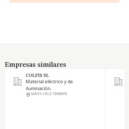
Empresas similares
Empresas similares
COLFIS SL
Material eléctrico y de
L
iluminación.
o
SANTA CRUZ TENERIFE
d
a
t
a
i