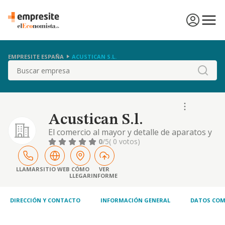
EMPRESITE ESPAÑA
ACUSTICAN S.L.
Buscar
Acustican S.l.
El comercio al mayor y detalle de aparatos y
materiales radioelectricos y electronicos, en
0
/5
( 0 votos)
concreto musicales.
LLAMAR
SITIO WEB
CÓMO
VER
LLEGAR
INFORME
DIRECCIÓN Y CONTACTO
INFORMACIÓN GENERAL
DATOS COM