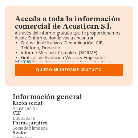
Acceda a toda la información
comercial de Acustican S.l.
A través del informe gratuito que te proporcionamos
desde Einforma, donde vas a encontrar:
Datos identificativos: Denominación, CIF,
Teléfono, Domicilio.
Informe Mercantil Completo (BORME).
Gráficos de Evolución Ventas y Empleados.
Ver más
Consejo de Administración y Administradores.
Directivos y Ejecutivos.
QUIERO MI INFORME GRATUITO
Accionistas.
Participaciones y Vinculaciones en otras empresas.
Artículos de prensa publicados sobre la empresa.
Información oficial y registral complementaria.
Información general
Razón social
Acustican S.l.
CIF
B38338216
Forma jurídica
Sociedad limitada
Sector
Comercio