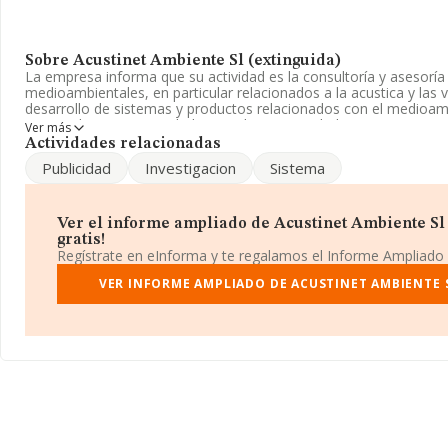
Sobre Acustinet Ambiente Sl (extinguida)
La empresa informa que su actividad es la consultoría y asesorí
medioambientales, en particular relacionados a la acustica y las vi
desarrollo de sistemas y productos relacionados con el medioam
registrada como Sociedad Limitada. Su actividad CNAE es 'Ensayos
Ver más
código 7120. La compañía no tiene actividad en mercados exteri
Actividades relacionadas
Publicidad
Investigacion
Sistema
Es posible ponerse en contacto con la empresa a través del telé
dirección de correo es
info@acustinet.com
. Para saber más pued
en este enlace
www.acustinet.com
.
Ver el informe ampliado de Acustinet Ambiente Sl 
La compañía
Acustinet Ambiente S.L (extinguida)
, con númer
gratis!
B63631782, está situada en Carretera L'esglesia Bi núm. 60, (080
Regístrate en eInforma y te regalamos el Informe Ampliado
Con los datos a disposición de INFORMA sobre 7.174 empresas pe
VER INFORME AMPLIADO DE ACUSTINET AMBIENTE S
el ámbito nacional la facturación alcanza la cifra de 2.818 millon
el promedio de la facturación entre todas las empresas es de 392 
ampliar la información relativa a las compañías, la media de anti
es de 19 años. La media de empleados de las empresas es de 4.