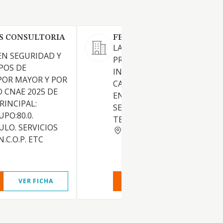
S CONSULTORIA
FENT TIC S.L.
LA INTERMEDIACION EN LA
N SEGURIDAD Y
PRESTACION DE SERVICIOS 
POS DE
INGENIERIA Y INGENIERIA D
POR MAYOR Y POR
CAMPO EN TECNOLOGIA I
 CNAE 2025 DE
ENERGIA. LA PRESTACION DE
RINCIPAL:
SERVICIOS DE CONSULTORIA
UPO:80.0.
TECNOLOGICA I ENERGETICA
TULO. SERVICIOS
BARCELONA
.C.O.P. ETC
VER FICHA
VER INFORME
VER FIC