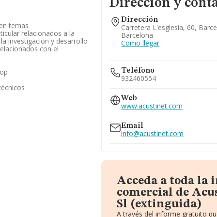
Dirección y cont
Dirección
 en temas
Carretera L'esglesia, 60, Barc
icular relacionados a la
Barcelona
 la investigacion y desarrollo
Como llegar
relacionados con el
Teléfono
cop
932460554
técnicos
Web
www.acustinet.com
Email
info@acustinet.com
Acceda a toda la
comercial de Acu
Sl (extinguida)
A través del informe gratuito 