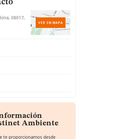
acto
elona, 08017,
VER EN MAPA
 información
stinet Ambiente
que te proporcionamos desde