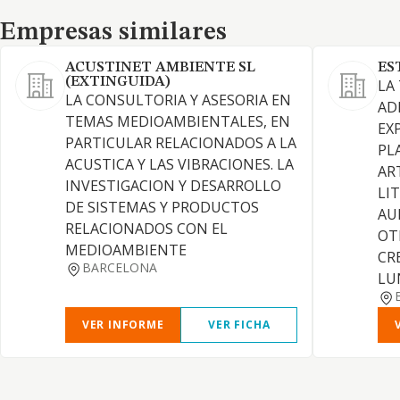
Empresas similares
Empresas similares
ACUSTINET AMBIENTE SL
ES
(EXTINGUIDA)
LA
LA CONSULTORIA Y ASESORIA EN
AD
TEMAS MEDIOAMBIENTALES, EN
EX
PARTICULAR RELACIONADOS A LA
PL
ACUSTICA Y LAS VIBRACIONES. LA
AR
INVESTIGACION Y DESARROLLO
LI
DE SISTEMAS Y PRODUCTOS
AU
RELACIONADOS CON EL
OT
MEDIOAMBIENTE
CR
BARCELONA
LU
VER INFORME
VER FICHA