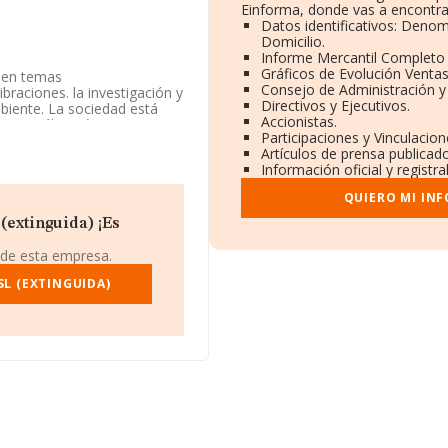
Einforma, donde vas a encontra
Datos identificativos: Denom
Domicilio.
Informe Mercantil Completo
Gráficos de Evolución Venta
a en temas
Consejo de Administración y
braciones. la investigación y
Directivos y Ejecutivos.
biente. La sociedad está
Accionistas.
 y análisis técnicos' con
Participaciones y Vinculacio
ores.
Artículos de prensa publicad
Información oficial y registr
fono 932460554 y la
es acceder a su página web
QUIERO MI IN
(extinguida) ¡Es
o de identificación fiscal
17), Barcelona, Cataluña.
 de esta empresa.
rtenecientes al sector, en
L (EXTINGUIDA)
es de euros y se estima que
mil euros. Con el fin de
güedad desde la constitución