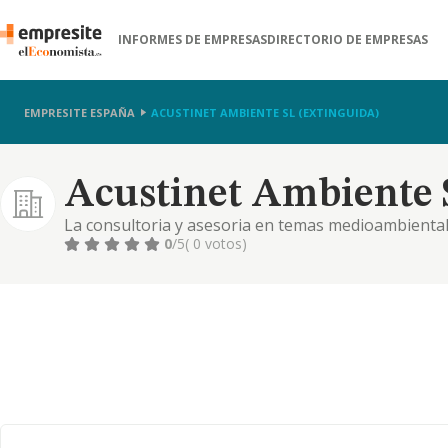
INFORMES DE EMPRESAS
DIRECTORIO DE EMPRESAS
EMPRESITE ESPAÑA
ACUSTINET AMBIENTE SL (EXTINGUIDA)
Acustinet Ambiente S
La consultoria y asesoria en temas medioambientales
vibraciones. la investigacion y desarrollo de sist
0
/5
( 0 votos)