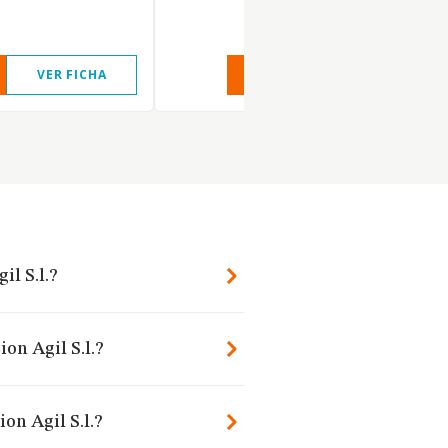
VER FICHA
VER INFORME
VER FIC
il S.l.?
ion Agil S.l.?
on Agil S.l.?