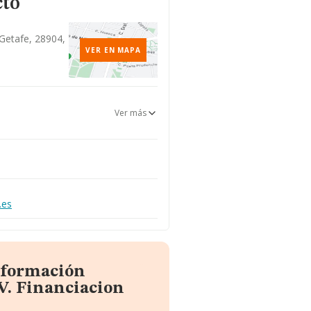
cto
 Getafe, 28904,
VER EN MAPA
Ver más
.es
información
 V. Financiacion