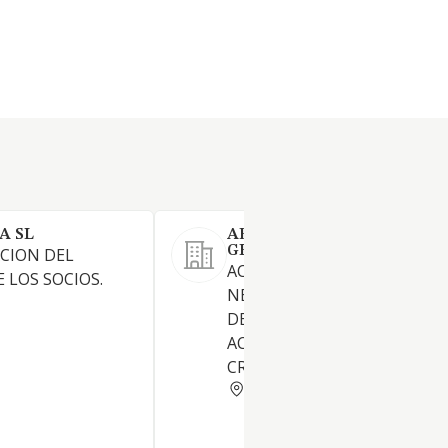
A SL
ABANA INVERSIONES Y
GESTION DE PATRIMONIOS
CION DEL
ACTUAR HABITUALMENTE E
 LOS SOCIOS.
NEGOCIACION O FORMALIZA
DE OPERACIONES TIPICAS DE
ACTIVIDAD DE UNA ENTIDA
CREDITO
MADRID