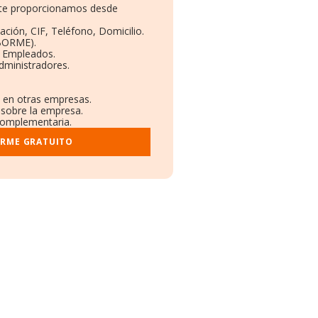
e te proporcionamos desde
ación, CIF, Teléfono, Domicilio.
(BORME).
y Empleados.
dministradores.
s en otras empresas.
 sobre la empresa.
 complementaria.
ORME GRATUITO