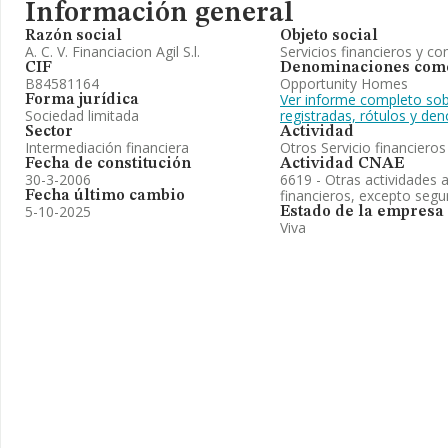
Información general
Razón social
Objeto social
A. C. V. Financiacion Agil S.l.
Servicios financieros y c
CIF
Denominaciones come
B84581164
Opportunity Homes
Ver informe completo sob
Forma jurídica
Sociedad limitada
registradas, rótulos y d
Sector
Actividad
Intermediación financiera
Otros Servicio financiero
Fecha de constitución
Actividad CNAE
30-3-2006
6619 - Otras actividades au
financieros, excepto seg
Fecha último cambio
5-10-2025
Estado de la empresa
Viva