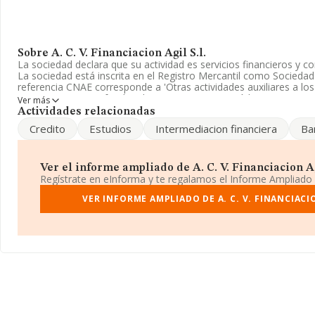
Sobre A. C. V. Financiacion Agil S.l.
La sociedad declara que su actividad es servicios financieros y 
La sociedad está inscrita en el Registro Mercantil como Sociedad
referencia CNAE corresponde a 'Otras actividades auxiliares a los 
excepto seguros y fondos de pensiones', cuyo Código es 6619. No
Ver más
importación y/o exportación.
Actividades relacionadas
Credito
Estudios
Intermediacion financiera
Ba
Es posible ponerse en contacto con la empresa a través del tel
es
atencioncliente@acvfinanciacion.es
. Puedes visitar su sitio web
www.opportunityhome.es
.
Ver el informe ampliado de A. C. V. Financiacion Agil
La sociedad española
A. C. V. Financiacion Agil S.L
, CIF B8458
Regístrate en eInforma y te regalamos el Informe Ampliado
Paseo De La Estación núm. 33 2 C, (28904), Getafe, Madrid.
VER INFORME AMPLIADO DE A. C. V. FINANCIACIO
Con los datos a disposición de INFORMA sobre 7.332 empresas pe
nivel nacional la facturación asciende a 3.115 millones de euros y
facturación de ventas entre todas las compañías asciende a los 
cuenta la información sobre Madrid, en la base de datos INFOR
empresas, cuyas ventas han obtenido los 2.685 millones de euros.
información relativa a las compañías, la antigüedad desde la cons
media de empleados de las empresas es de 2.