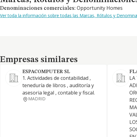
Marcas, Rótulos y Denominacione
Opportunity Homes
Denominaciones comerciales:
Ver toda la información sobre todas las Marcas, Rótulos y Denominaci
Empresas similares
Empresas similares
ESPACOMPUTER SL
FL
1. Actividades de contabilidad ,
LA
teneduría de libros , auditoría y
AD
asesoria legal , contable y fiscal.
OR
MADRID
RE
MA
VA
LO
SO
EN