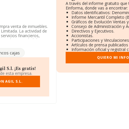
A través del informe gratuito qu
Einforma, donde vas a encontrar:
Datos identificativos: Denomin
Informe Mercantil Completo 
Gráficos de Evolución Ventas 
compra venta de inmuebles.
Consejo de Administración y A
 Limitada. La actividad de
Directivos y Ejecutivos.
servicios financieros,
Accionistas.
 realiza actividad de
Participaciones y Vinculacione
Artículos de prensa publicados
Información oficial y registral
ncos cajas
éfono 911273859 y su email
QUIERO MI INF
:
 S.l. ¡Es gratis!
1164, se encuentra en
 de esta empresa.
N AGIL S.L.
rtenecientes al sector, a
 el promedio de la
424 mil euros. Teniendo en
MA constan 2375
 Con el fin de ampliar la
titución es de 16 años. La