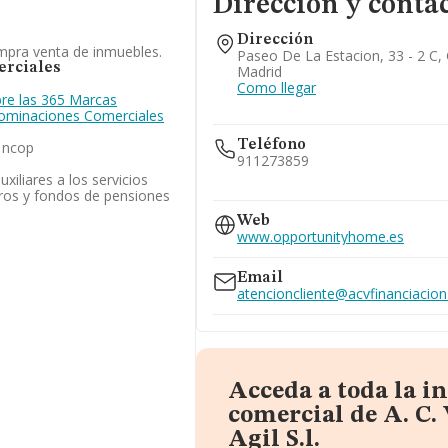
Dirección y conta
Dirección
ompra venta de inmuebles.
Paseo De La Estacion, 33 - 2 C,
rciales
Madrid
Como llegar
re las 365 Marcas
enominaciones Comerciales
Teléfono
s ncop
911273859
xiliares a los servicios
uros y fondos de pensiones
685...
Web
Ver teléfono 685...
www.opportunityhome.es
Email
atencioncliente@acvfinanciacion
Acceda a toda la 
comercial de A. C.
Agil S.l.