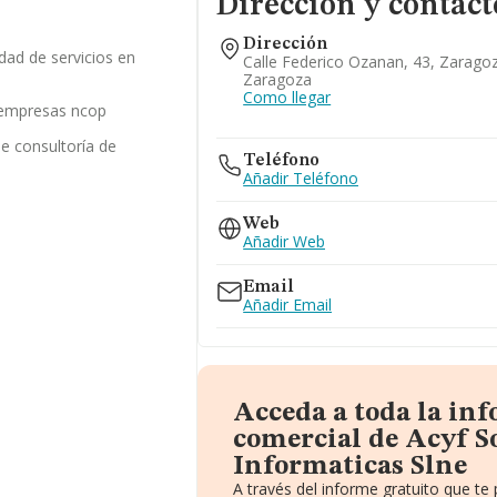
Dirección y contact
Dirección
idad de servicios en
Calle Federico Ozanan, 43, Zarago
Zaragoza
Como llegar
s empresas ncop
de consultoría de
Teléfono
Añadir Teléfono
Web
Añadir Web
Email
Añadir Email
Acceda a toda la in
comercial de Acyf S
Informaticas Slne
A través del informe gratuito que t