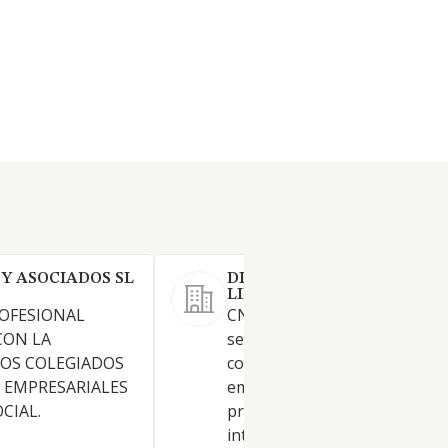
 Y ASOCIADOS SL
DIRDENE SALUD SOCIEDAD
LIMITADA.
ROFESIONAL
CNAE 7022. -Prestación de
CON LA
servicios de dirección, gestión
LOS COLEGIADOS
consultoría especializada par
 EMPRESARIALES
empresas fabricantes,
CIAL.
prestadoras de servicios o
intermediarios comerciales, e