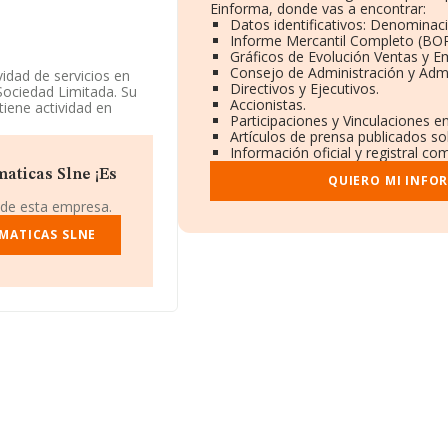
Einforma, donde vas a encontrar:
Datos identificativos: Denominaci
Informe Mercantil Completo (BO
Gráficos de Evolución Ventas y E
Consejo de Administración y Admi
vidad de servicios en
Directivos y Ejecutivos.
 Sociedad Limitada. Su
Accionistas.
iene actividad en
Participaciones y Vinculaciones e
Artículos de prensa publicados s
Información oficial y registral co
3, tiene su domicilio
aragoza, Aragón.
aticas Slne ¡Es
QUIERO MI INFO
.271 empresas, en el
 de esta empresa.
s de euros y el promedio
 los 210 mil euros. En
MATICAS SLNE
a base de datos de
es de euros.
eados es de 2; la