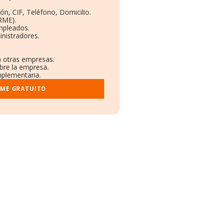
ón, CIF, Teléfono, Domicilio.
RME).
mpleados.
nistradores.
n otras empresas.
obre la empresa.
mplementaria.
RME GRATUITO