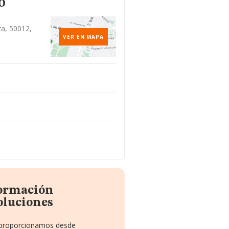
o
za, 50012,
VER EN MAPA
formación
oluciones
e proporcionamos desde