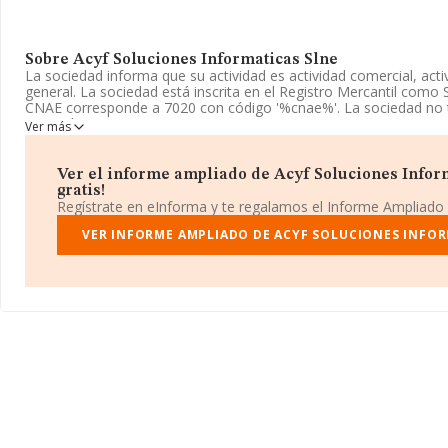
Sobre Acyf Soluciones Informaticas Slne
La sociedad informa que su actividad es actividad comercial, acti
general. La sociedad está inscrita en el Registro Mercantil como
CNAE corresponde a 7020 con código '%cnae%'. La sociedad no t
mercados exteriores.
Ver más
La empresa
Acyf Soluciones Informaticas Slne
, CIF B9916500
social establecido en Calle Federico Ozanan núm. 43, (50012), Z
Ver el informe ampliado de Acyf Soluciones Inform
gratis!
En relación con el sector y disponiendo de los datos de hasta 72
Regístrate en eInforma y te regalamos el Informe Ampliado
ámbito nacional la facturación alcanza la cifra de 15.184 millone
de la facturación de ventas entre todas las compañías asciende a
VER INFORME AMPLIADO DE ACYF SOLUCIONES INFOR
cuanto a la información relativa a la provincia de Zaragoza, en l
INFORMA aparecen 980 empresas, con ventas de hasta 88 millon
Finalmente, para completar los datos de sector la media de empl
antigüedad alcanza los 13 años desde la constitución.