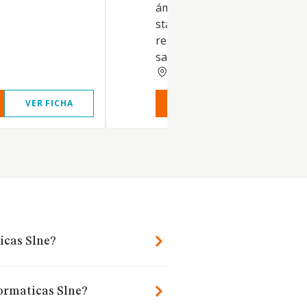
ámbito de la salud. - Inversió
star-ups u otras empresas
relacionadas con tecnología
sanitaria u otras tecnologías
ZARAGOZA
VER FICHA
VER INFORME
VER FIC
icas Slne?
formaticas Slne?