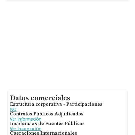
Con los datos a disposición de INFORMA sobre 188.948
empresas pertenecientes al sector, la facturación en el
ámbito nacional alcanza los 36.783 millones de euros y
se estima que el promedio de la facturación entre todas
las empresas es de 194 mil euros. En relación con la
información de la provincia de Málaga, en la base de
datos de INFORMA aparecen 9419 empresas, con
ventas de 1.808 millones de euros. Como información
adicional de interés, los empleados de media son 2; la
antigüedad alcanza los 17 años desde la constitución.
Datos comerciales
Estructura corporativa - Participaciones
NO
Contratos Públicos Adjudicados
Ver Información
Incidencias de Fuentes Públicas
Ver Información
Operaciones Internacionales