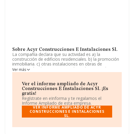
Sobre Acyr Construcciones E Instalaciones Sl.
La compañía declara que su actividad es a) la
construcción de edificios residenciales. b) la promoción
inmobiliaria. c) otras instalaciones en obras de
construcción. d) revestimiento de suelos y paredes. e)
Ver más
pintura y acristalamiento. f) otro acabado de edificios. g)
construcción de cubiertas. h) otras actividades de
construcción especiali. La sociedad está inscrita en el
Ver el informe ampliado de Acyr
Registro Mercantil como Sociedad Limitada. Su CNAE
Construcciones E Instalaciones Sl. ¡Es
corresponde a 4101 con código 'Construcción de
gratis!
edificios residenciales'. La compañía no tiene actividad
Regístrate en eInforma y te regalamos el
en mercados exteriores.
Informe Ampliado de esta empresa.
VER INFORME AMPLIADO DE ACYR
La empresa española
CONSTRUCCIONES E INSTALACIONES
Acyr Construcciones e
SL.
Instalaciones S.L
, B56824477, tiene domicilio fiscal en
Calle Canovas Del Castillo núm. 4, (29350), en el
municipio de Arriate, en Málaga, Andalucía.