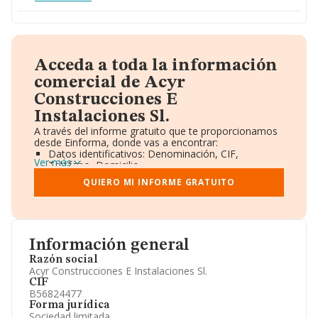
Acceda a toda la información
comercial de Acyr
Construcciones E
Instalaciones Sl.
A través del informe gratuito que te proporcionamos
desde Einforma, donde vas a encontrar:
Datos identificativos: Denominación, CIF,
Ver más
Teléfono, Domicilio.
Informe Mercantil Completo (BORME).
QUIERO MI INFORME GRATUITO
Gráficos de Evolución Ventas y Empleados.
Consejo de Administración y Administradores.
Directivos y Ejecutivos.
Accionistas.
Participaciones y Vinculaciones en otras empresas.
Información general
Artículos de prensa publicados sobre la empresa.
Información oficial y registral complementaria.
Razón social
Acyr Construcciones E Instalaciones Sl.
CIF
B56824477
Forma jurídica
Sociedad limitada