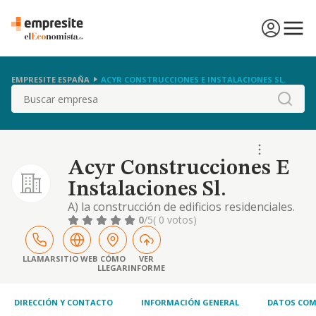
EMPRESITE ESPAÑA
ACYR CONSTRUCCIONES E INSTALACIONES SL.
Buscar
Acyr Construcciones E
Instalaciones Sl.
A) la construcción de edificios residenciales.
b) la promoción inmobiliaria. c) otras
0
/5
( 0 votos)
instalaciones en obras de construcción. d)
revestimiento de suelos y paredes. e)
pintura y acristalamiento. f) otro acabado de
LLAMAR
SITIO WEB
CÓMO
VER
LLEGAR
INFORME
edificios. g) construcción de cubiertas. h)
otras actividades de construcción especiali
DIRECCIÓN Y CONTACTO
INFORMACIÓN GENERAL
DATOS COM