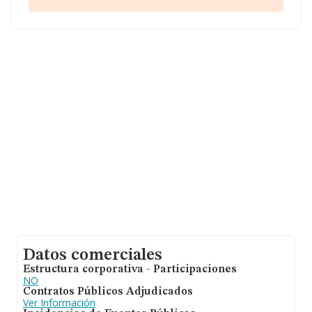
Calle Tenerife núm. 23 Piso 3 D, (50180), en el municipio
de Utebo, Zaragoza, Aragón.
En base a la información de la que dispone INFORMA
sobre 8.130 compañías, la facturación en el ámbito
nacional alcanza los 12.547 millones de euros y el
promedio de la facturación de ventas entre todas las
compañías asciende a los 1 millón de euros. En relación
con la información de la provincia de Zaragoza, en la
base de datos INFORMA constan 122 empresas, con
ventas de 5 millones de euros. Como información
adicional de interés, la media de empleados es de 2; la
media de antigüedad desde la constitución es de 13
años.
Datos comerciales
Estructura corporativa - Participaciones
NO
Contratos Públicos Adjudicados
Ver Información