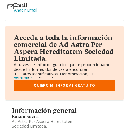
Email
Añadir Email
Acceda a toda la información
comercial de Ad Astra Per
Aspera Hereditatem Sociedad
Limitada.
A través del informe gratuito que te proporcionamos
desde Einforma, donde vas a encontrar:
Datos identificativos: Denominación, CIF,
Ver más
Teléfono, Domicilio.
Informe Mercantil Completo (BORME).
QUIERO MI INFORME GRATUITO
Gráficos de Evolución Ventas y Empleados.
Consejo de Administración y Administradores.
Directivos y Ejecutivos.
Accionistas.
Participaciones y Vinculaciones en otras empresas.
Información general
Artículos de prensa publicados sobre la empresa.
Información oficial y registral complementaria.
Razón social
Ad Astra Per Aspera Hereditatem
Sociedad Limitada.