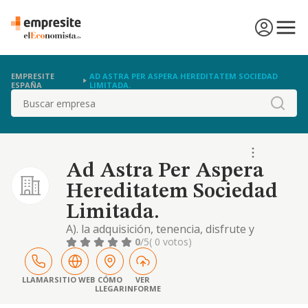
EMPRESITE
AD ASTRA PER ASPERA HEREDITATEM SOCIEDAD
ESPAÑA
LIMITADA.
Buscar
Ad Astra Per Aspera
Hereditatem Sociedad
Limitada.
A). la adquisición, tenencia, disfrute y
enajenación de valores mobiliarios de renta
0
/5
( 0 votos)
fija o variable de todo tipo de sociedades,
siempre por cuenta propia. se exceptúan las
actividades expresamente reservadas por la
LLAMAR
SITIO WEB
CÓMO
VER
LLEGAR
INFORME
ley a las instituciones de inversión colectiva,
así como lo expresamente reservado