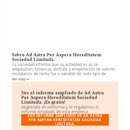
Sobre Ad Astra Per Aspera Hereditatem
Sociedad Limitada.
La sociedad informa que su actividad es a). la
adquisición, tenencia, disfrute y enajenación de valores
mobiliarios de renta fija o variable de todo tipo de
sociedades, siempre por cuenta propia. se exceptúan
Ver más
las actividades expresamente reservadas por la ley a las
instituciones de inversión colectiva, así como lo
expresamente reservado. La empresa está registrada
Ver el informe ampliado de Ad Astra
como Sociedad Limitada. Su CNAE corresponde a 6499
Per Aspera Hereditatem Sociedad
con código 'Otros servicios financieros, excepto
Limitada. ¡Es gratis!
seguros y fondos de pensiones n.c.o.p.'. La empresa no
Regístrate en eInforma y te regalamos el
tiene actividad en mercados exteriores.
Informe Ampliado de esta empresa.
VER INFORME AMPLIADO DE AD ASTRA
La sociedad española
PER ASPERA HEREDITATEM SOCIEDAD
Ad Astra Per Aspera
LIMITADA.
Hereditatem Sociedad Limitada
, con número de
identificación fiscal B99538225, tiene domicilio fiscal en