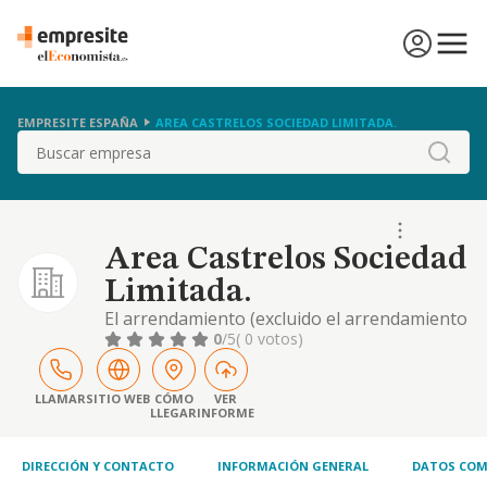
EMPRESITE ESPAÑA
AREA CASTRELOS SOCIEDAD LIMITADA.
Buscar
Area Castrelos Sociedad
Limitada.
El arrendamiento (excluido el arrendamiento
financiero), tenencia, disfrute,
0
/5
( 0 votos)
administración, gestión, explotación,
compraventa, y/o enajenación de toda clase
de inmuebles, fincas, solares, edificios, pisos,
LLAMAR
SITIO WEB
CÓMO
VER
LLEGAR
INFORME
locales, garajes, naves industriales,
urbanización, libres o acogidas a cualquier
ley, por cu.
DIRECCIÓN Y CONTACTO
INFORMACIÓN GENERAL
DATOS COM