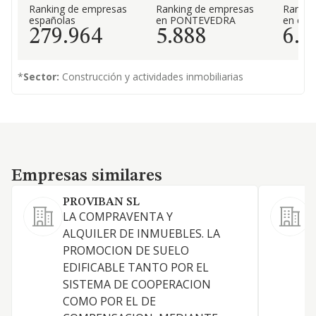
Ranking de empresas
Ranking de empresas
Rankin
españolas
en PONTEVEDRA
en el 
279.964
5.888
6.0
*
Sector:
Construcción y actividades inmobiliarias
Empresas similares
Empresas similares
PROVIBAN SL
LA COMPRAVENTA Y
ALQUILER DE INMUEBLES. LA
D
PROMOCION DE SUELO
EDIFICABLE TANTO POR EL
A
SISTEMA DE COOPERACION
COMO POR EL DE