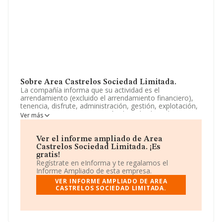
Sobre Area Castrelos Sociedad Limitada.
La compañía informa que su actividad es el
arrendamiento (excluido el arrendamiento financiero),
tenencia, disfrute, administración, gestión, explotación,
compraventa, y/o enajenación de toda clase de
Ver más
inmuebles, fincas, solares, edificios, pisos, locales,
garajes, naves industriales, urbanización, libres o
acogidas a cualquier ley, por cu. La sociedad está
Ver el informe ampliado de Area
registrada como Sociedad Limitada. Su CNAE
Castrelos Sociedad Limitada. ¡Es
corresponde a 6820 con código 'Alquiler de bienes
gratis!
inmobiliarios por cuenta propia'. La empresa no tiene
Regístrate en eInforma y te regalamos el
actividad en mercados exteriores.
Informe Ampliado de esta empresa.
VER INFORME AMPLIADO DE AREA
En relación con el rendimiento en 2024, ha
CASTRELOS SOCIEDAD LIMITADA.
experimentado un incremento del 6% en las ventas.
Dentro del ranking de empresas elaborado por
INFORMA, atendiendo a los niveles de facturación de la