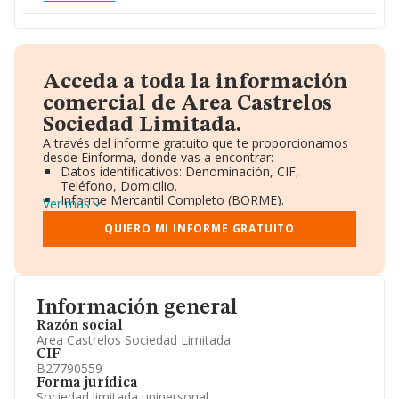
Acceda a toda la información
comercial de Area Castrelos
Sociedad Limitada.
A través del informe gratuito que te proporcionamos
desde Einforma, donde vas a encontrar:
Datos identificativos: Denominación, CIF,
Teléfono, Domicilio.
Informe Mercantil Completo (BORME).
Ver más
Gráficos de Evolución Ventas y Empleados.
Consejo de Administración y Administradores.
QUIERO MI INFORME GRATUITO
Directivos y Ejecutivos.
Accionistas.
Participaciones y Vinculaciones en otras empresas.
Artículos de prensa publicados sobre la empresa.
Información oficial y registral complementaria.
Información general
Razón social
Area Castrelos Sociedad Limitada.
CIF
B27790559
Forma jurídica
Sociedad limitada unipersonal