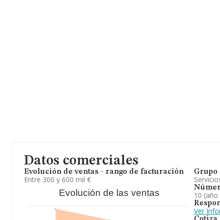
millones de euros. Finalmente, para completar los datos de secto
media de empleados es de 2. La media de antigüedad desde la co
de 14 años.
Datos comerciales
Evolución de ventas - rango de facturación
Grupo 
Entre 300 y 600 mil €
Servicio
Númer
Evolución de las ventas
10 (año
Respon
Ver Inf
Cotiza