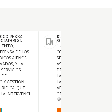
DICO PEREZ
RUIZ Y MONRABAL ABOGA
OCIADOS SL
SOCIEDAD LIMITADA
MIENTO,
1.- EL OBJETO DE LA SOCIED
EFENSA DE LOS
CONSISTE EN LA PRESTACIO
DICOS AJENOS,
SERVICIOS JURIDICIOS DE
VADOS, Y LA
ASESORAMIENTO, DIRECCIO
 SERVICIOS
DEFENSA JURIDICA, PROPIOS
 DE
LA ABOGACIA, COMPRENDI
O Y GESTION
LA ACTUACION ANTE LA
URIDICA, QUE
ADMINISTRACION PUBLICA,
 LA INTERVENCI
ORGANOS JU
VALENCIA