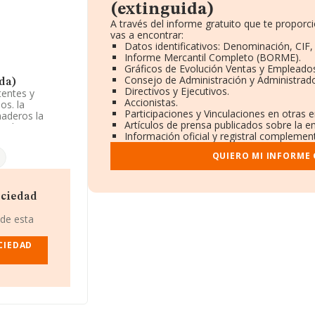
(extinguida)
A través del informe gratuito que te propo
vas a encontrar:
Datos identificativos: Denominación, CIF,
Informe Mercantil Completo (BORME).
Gráficos de Evolución Ventas y Empleado
Consejo de Administración y Administrad
da)
Directivos y Ejecutivos.
tentes y
Accionistas.
os. la
Participaciones y Vinculaciones en otras 
naderos la
Artículos de prensa publicados sobre la e
n el Registro
Información oficial y registral complement
 jurídicas'.
QUIERO MI INFORME
tentes en la
 por encima de
ociedad
(extinguida)
,
 de esta
6500), en el
CIEDAD
 pertenecientes
millones de
ntre todas las
ncia, en la base
o 2012 de 256