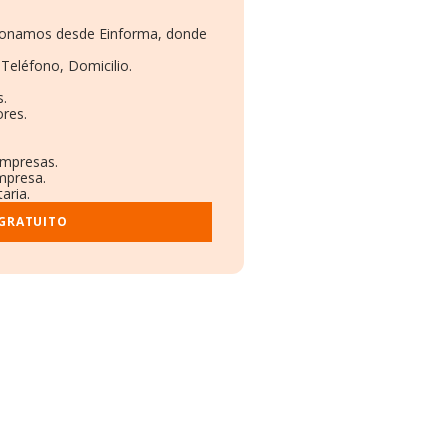
rcionamos desde Einforma, donde
 Teléfono, Domicilio.
s.
ores.
empresas.
mpresa.
aria.
 GRATUITO