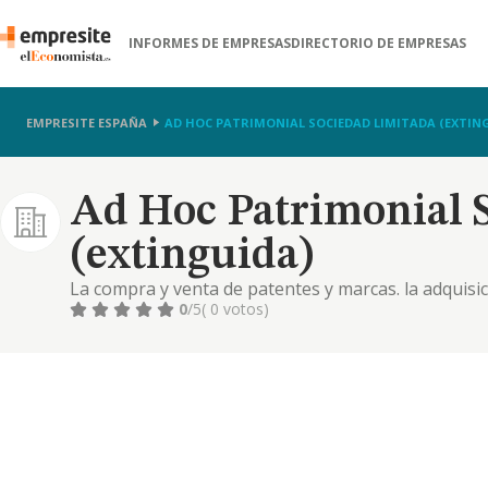
INFORMES DE EMPRESAS
DIRECTORIO DE EMPRESAS
EMPRESITE ESPAÑA
AD HOC PATRIMONIAL SOCIEDAD LIMITADA (EXTIN
Ad Hoc Patrimonial 
(extinguida)
La compra y venta de patentes y marcas. la adquisic
la explotacion de los mismos para fines agricolas. i
0
/5
( 0 votos)
terrenos y la explot