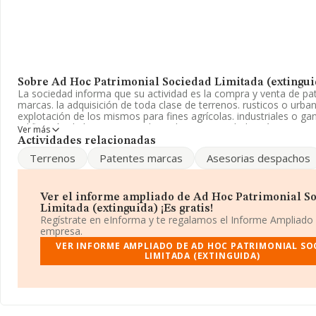
Sobre Ad Hoc Patrimonial Sociedad Limitada (extingui
La sociedad informa que su actividad es la compra y venta de pa
marcas. la adquisición de toda clase de terrenos. rusticos o urban
explotación de los mismos para fines agrícolas. industriales o ga
edificación de los terrenos y la explot. La sociedad está inscrita e
Ver más
Mercantil como Sociedad Limitada. Tiene CNAE: 6910 - 'Actividades
Actividades relacionadas
No realiza actividad de importación y/o exportación.
Terrenos
Patentes marcas
Asesorias despachos
El número de empleados ha bajado un 17% y según las cifras exis
base de datos de INFORMA, el número de empleados ha estado
la media de sector.
Ver el informe ampliado de Ad Hoc Patrimonial S
Limitada (extinguida) ¡Es gratis!
La sociedad española
Ad Hoc Patrimonial Sociedad Limitada 
Regístrate en eInforma y te regalamos el Informe Ampliado
B96833629, está situada en Avenida Ojos Negros núm. 41 2 3, (4
empresa.
municipio de Sagunto, Valencia, Comunidad Valenciana.
VER INFORME AMPLIADO DE AD HOC PATRIMONIAL SO
LIMITADA (EXTINGUIDA)
Con los datos a disposición de INFORMA sobre 28.030 empresas
al sector, la facturación en el ámbito nacional alcanza los 6.290 
euros y se calcula un promedio de facturación de 224 mil euros e
compañías. En relación con la información de la provincia de Vale
de datos INFORMA constan 1830 empresas, con ventas en el añ