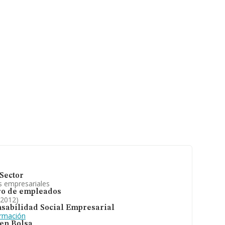
r, en 2012, la
nstitución es
Sector
s empresariales
o de empleados
 2012)
sabilidad Social Empresarial
ormación
 en Bolsa