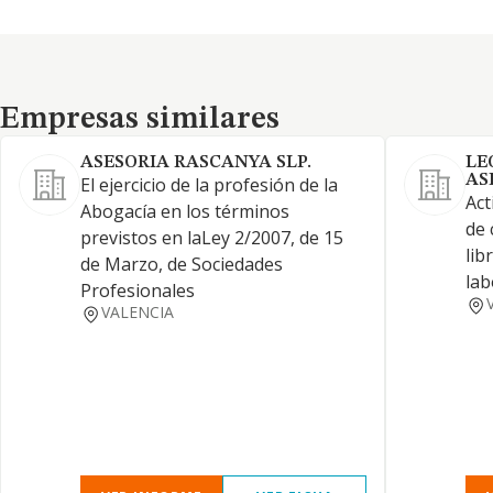
Empresas similares
Empresas similares
ASESORIA RASCANYA SLP.
LE
AS
El ejercicio de la profesión de la
Act
Abogacía en los términos
de 
previstos en laLey 2/2007, de 15
lib
de Marzo, de Sociedades
lab
Profesionales
VALENCIA