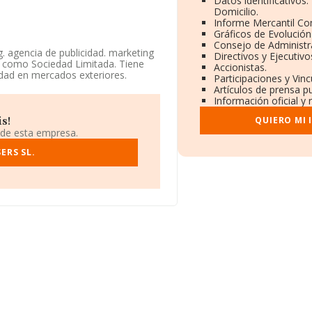
Datos identificativos
Domicilio.
Informe Mercantil C
Gráficos de Evolució
Consejo de Administr
. agencia de publicidad. marketing
Directivos y Ejecutivo
a como Sociedad Limitada. Tiene
Accionistas.
idad en mercados exteriores.
Participaciones y Vin
Artículos de prensa p
l B86359015, está situada en Calle
Información oficial y 
QUIERO MI
s!
1 compañías, la facturación en el
 de esta empresa.
la un promedio de facturación de
ón relativa a la provincia de
ERS SL.
con ventas de 13.743 millones de
l ámbito de la empresa, la media de
nstitución.