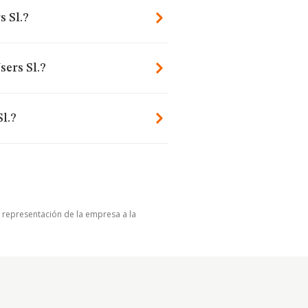
s Sl.?
sers Sl.?
l.?
u representación de la empresa a la