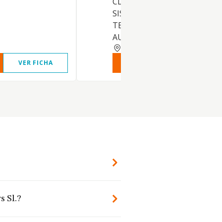
CLASES DE MEDIOS, LINEAS 
SISTEMAS DE COMUNICACIO
TELECOMUNICACION Y
AUDIOVISUALES
MADRID
VER FICHA
VER INFORME
VER FIC
s Sl.?