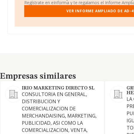
Regístrate en eInforma y te regalamos el Informe Ampl
VER INFORME AMPLIADO DE AD-4 
Empresas similares
Empresas similares
IRIO MARKETING DIRECTO SL
GR
HE
CONSULTORIA EN GENERAL,
LA
DISTRIBUCION Y
PR
COMERCIALIZACION DE
PU
MERCHANDAISING, MARKETING,
IG
PUBLICIDAD, ASI COMO LA
TO
COMERCIALIZACION, VENTA,