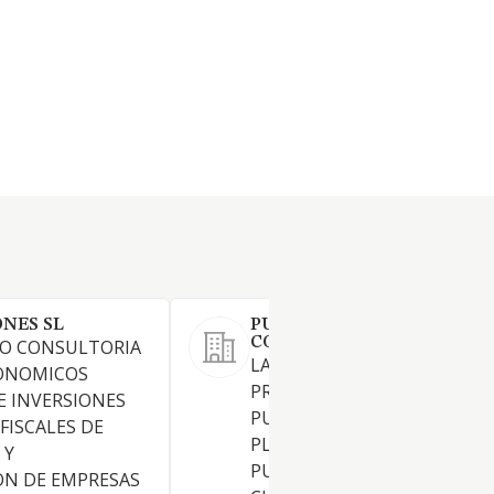
ONES SL
PUBLIESPACIO MEDIA
CONSULTING SL
O CONSULTORIA
LA COMPRAVENTA, GESTION
CONOMICOS
PROMOCION DE SERVICIOS 
E INVERSIONES
PUBLICIDAD, CREATIVIDAD Y
FISCALES DE
PLANIFICACION DE CAMPAN
 Y
PUBLICITARIAS EN TODAS
ON DE EMPRESAS