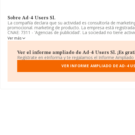
Sobre Ad-4 Users Sl.
La compañía declara que su actividad es consultoría de marketing
promocional. marketing de producto. La empresa está registrad
CNAE: 7311 - 'Agencias de publicidad'. La sociedad no tiene activ
Ver más
La compañía
Ad-4 Users S.L
, con número de identificación fisca
Bravo Murillo núm. 277 Piso 3, (28020), Madrid, Madrid.
Ver el informe ampliado de Ad-4 Users Sl. ¡Es grati
En base a la información de la que dispone INFORMA sobre 39.89
Regístrate en eInforma y te regalamos el Informe Ampliado
ámbito nacional alcanza los 18.414 millones de euros y se calcu
461 mil euros entre todas las compañías. En cuanto a la informaci
VER INFORME AMPLIADO DE AD-4 US
Madrid, en la base de datos INFORMA constan 13315 empresas, 
euros. Por último, con el fin de ampliar la información relativa a
empleados es de 2; la antigüedad alcanza los 15 años desde la co