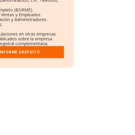
: Denominación, CIF, Teléfono,
ompleto (BORME).
n Ventas y Empleados.
ación y Administradores.
s.
culaciones en otras empresas.
ublicados sobre la empresa.
registral complementaria.
 INFORME GRATUITO