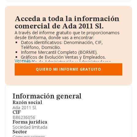
Acceda a toda la información
comercial de Ada 2011 Sl.
A través del informe gratuito que te proporcionamos
desde Einforma, donde vas a encontrar:
Datos identificativos: Denominación, CIF,
Teléfono, Domicilio.
Informe Mercantil Completo (BORME).
Gráficos de Evolución Ventas y Empleados.
Ver más
Consejo de Administración y Administradores.
Directivos y Ejecutivos.
QUIERO MI INFORME GRATUITO
Accionistas.
Participaciones y Vinculaciones en otras empresas.
Artículos de prensa publicados sobre la empresa.
Información oficial y registral complementaria.
Información general
Razón social
Ada 2011 Sl.
CIF
B86236056
Forma jurídica
Sociedad limitada
Sector
Comunicaciones