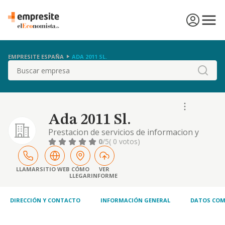
EMPRESITE ESPAÑA
ADA 2011 SL.
Buscar
Ada 2011 Sl.
Prestacion de servicios de informacion y
comunicaciones,
0
/5
( 0 votos)
LLAMAR
SITIO WEB
CÓMO
VER
LLEGAR
INFORME
DIRECCIÓN Y CONTACTO
INFORMACIÓN GENERAL
DATOS COM