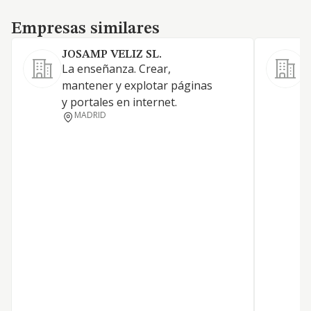
Empresas similares
Empresas similares
JOSAMP VELIZ SL.
La enseñanza. Crear,
mantener y explotar páginas
S
y portales en internet.
MADRID
Y
F