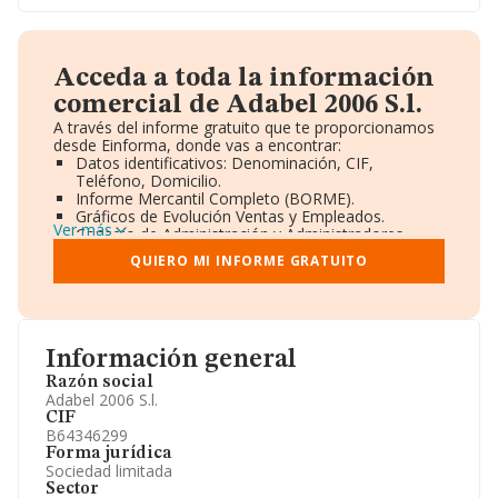
Acceda a toda la información
comercial de Adabel 2006 S.l.
A través del informe gratuito que te proporcionamos
desde Einforma, donde vas a encontrar:
Datos identificativos: Denominación, CIF,
Teléfono, Domicilio.
Informe Mercantil Completo (BORME).
Gráficos de Evolución Ventas y Empleados.
Ver más
Consejo de Administración y Administradores.
Directivos y Ejecutivos.
QUIERO MI INFORME GRATUITO
Accionistas.
Participaciones y Vinculaciones en otras empresas.
Artículos de prensa publicados sobre la empresa.
Información oficial y registral complementaria.
Información general
Razón social
Adabel 2006 S.l.
CIF
B64346299
Forma jurídica
Sociedad limitada
Sector