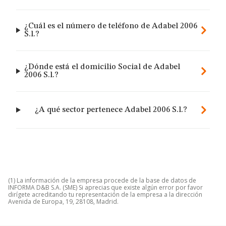
¿Cuál es el número de teléfono de Adabel 2006
S.l.?
¿Dónde está el domicilio Social de Adabel
2006 S.l.?
¿A qué sector pertenece Adabel 2006 S.l.?
(1) La información de la empresa procede de la base de datos de
INFORMA D&B S.A. (SME) Si aprecias que existe algún error por favor
dirígete acreditando tu representación de la empresa a la dirección
Avenida de Europa, 19, 28108, Madrid.