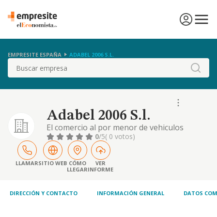
EMPRESITE ESPAÑA
ADABEL 2006 S.L.
Buscar
Adabel 2006 S.l.
El comercio al por menor de vehiculos
terrestres, accesorios y piezas de recambio
0
/5
( 0 votos)
para vehiculos terrestres y al comercio al,
por menor de vehiculos fluviales y maritimos
a vela o motor deportivos.
LLAMAR
SITIO WEB
CÓMO
VER
LLEGAR
INFORME
DIRECCIÓN Y CONTACTO
INFORMACIÓN GENERAL
DATOS COM