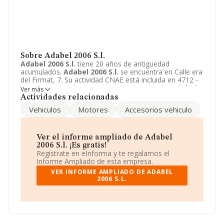
Sobre Adabel 2006 S.l.
Adabel 2006 S.l.
tiene 20 años de antigüedad
acumulados.
Adabel 2006 S.l.
se encuentra en Calle era
del Firmat, 7. Su actividad CNAE está incluida en 4712 -
Otro comercio al por menor no especializado.
Adabel
Ver más
2006 S.l.
está registrada como Sociedad limitada.
Actividades relacionadas
Vehiculos
Motores
Accesorios vehiculo
Ver el informe ampliado de Adabel
2006 S.l. ¡Es gratis!
Regístrate en eInforma y te regalamos el
Informe Ampliado de esta empresa.
VER INFORME AMPLIADO DE ADABEL
2006 S.L.