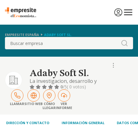
EMPRESITE ESPAÑA
ADABY SOFT SL.
Buscar
Adaby Soft Sl.
La investigacion, desarrollo y
comercializacion de elementos informaticos
0
/5
( 0 votos)
adoptados a componenetes electronicos.
LLAMAR
SITIO WEB
CÓMO
VER
LLEGAR
INFORME
DIRECCIÓN Y CONTACTO
INFORMACIÓN GENERAL
DATOS COM