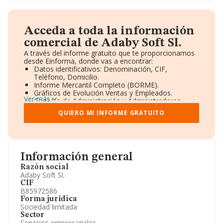
Acceda a toda la información
comercial de Adaby Soft Sl.
A través del informe gratuito que te proporcionamos
desde Einforma, donde vas a encontrar:
Datos identificativos: Denominación, CIF,
Teléfono, Domicilio.
Informe Mercantil Completo (BORME).
Gráficos de Evolución Ventas y Empleados.
Ver más
Consejo de Administración y Administradores.
Directivos y Ejecutivos.
QUIERO MI INFORME GRATUITO
Accionistas.
Participaciones y Vinculaciones en otras empresas.
Artículos de prensa publicados sobre la empresa.
Información oficial y registral complementaria.
Información general
Razón social
Adaby Soft Sl.
CIF
B85972586
Forma jurídica
Sociedad limitada
Sector
Servicios empresariales