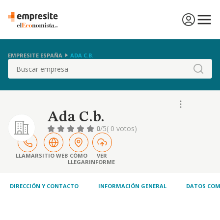
EMPRESITE ESPAÑA
ADA C.B.
Buscar
Ada C.b.
0
/5
( 0 votos)
LLAMAR
SITIO WEB
CÓMO
VER
LLEGAR
INFORME
DIRECCIÓN Y CONTACTO
INFORMACIÓN GENERAL
DATOS COM