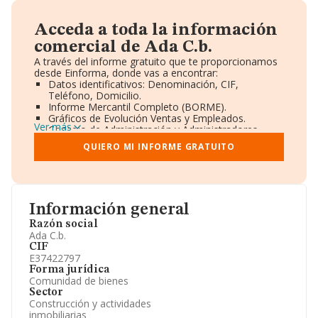
Acceda a toda la información
comercial de Ada C.b.
A través del informe gratuito que te proporcionamos
desde Einforma, donde vas a encontrar:
Datos identificativos: Denominación, CIF,
Teléfono, Domicilio.
Informe Mercantil Completo (BORME).
Gráficos de Evolución Ventas y Empleados.
Ver más
Consejo de Administración y Administradores.
Directivos y Ejecutivos.
QUIERO MI INFORME GRATUITO
Accionistas.
Participaciones y Vinculaciones en otras empresas.
Artículos de prensa publicados sobre la empresa.
Información oficial y registral complementaria.
Información general
Razón social
Ada C.b.
CIF
E37422797
Forma jurídica
Comunidad de bienes
Sector
Construcción y actividades
inmobiliarias