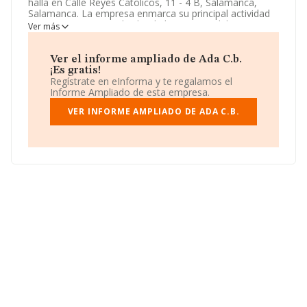
halla en Calle Reyes Catolicos, 11 - 4 B, Salamanca,
Salamanca. La empresa enmarca su principal actividad
CNAE como 6820 - Alquiler de bienes inmobiliarios por
Ver más
cuenta propia.
Ada C.b.
toma la forma jurídica de
Comunidad de bienes.
Ver el informe ampliado de Ada C.b.
¡Es gratis!
Regístrate en eInforma y te regalamos el
Informe Ampliado de esta empresa.
VER INFORME AMPLIADO DE ADA C.B.