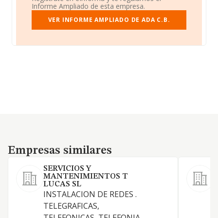
Informe Ampliado de esta empresa.
VER INFORME AMPLIADO DE ADA C.B.
Empresas similares
Empresas similares
SERVICIOS Y
MANTENIMIENTOS T
P
LUCAS SL
v
INSTALACION DE REDES .
e
TELEGRAFICAS,
A
TELEFONICAS, TELEFONIA