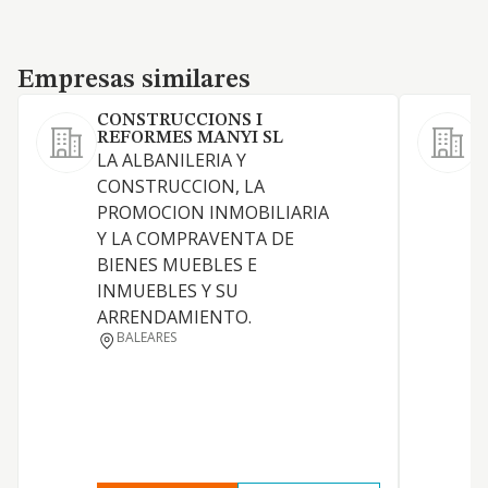
Empresas similares
Empresas similares
CONSTRUCCIONS I
REFORMES MANYI SL
S
LA ALBANILERIA Y
L
CONSTRUCCION, LA
e
PROMOCION INMOBILIARIA
I
Y LA COMPRAVENTA DE
e
BIENES MUEBLES E
s
INMUEBLES Y SU
d
ARRENDAMIENTO.
d
BALEARES
e
a
i
r
i