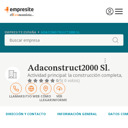
EMPRESITE ESPAÑA
ADACONSTRUCT2000 SL.
Buscar
Adaconstruct2000 Sl.
Actividad principal: la construcción completa,
reparación y conservación de edificaciones -
0
/5
( 0 votos)
cnae 4121-. la participación en compra de
negocios y sociedades en las que podrá
intervenir como fundadora o adquiriendo
LLAMAR
SITIO WEB
CÓMO
VER
LLEGAR
INFORME
acciones o participaciones de las ya
constituidas, bien por compra o por
suscripción, .
DIRECCIÓN Y CONTACTO
INFORMACIÓN GENERAL
DATOS COM