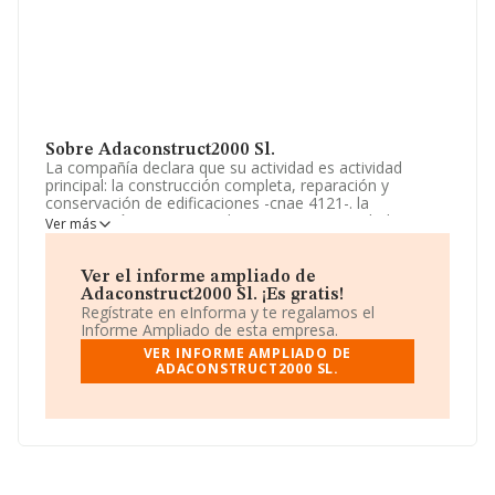
Sobre Adaconstruct2000 Sl.
La compañía declara que su actividad es actividad
principal: la construcción completa, reparación y
conservación de edificaciones -cnae 4121-. la
participación en compra de negocios y sociedades en
Ver más
las que podrá intervenir como fundadora o adquiriendo
acciones o participaciones de las ya constituidas, bien
por compra o por suscripción,. La empresa aparece
Ver el informe ampliado de
inscrita en el Registro Mercantil como Sociedad
Adaconstruct2000 Sl. ¡Es gratis!
Limitada. Clasifica su actividad CNAE como '%cnae%',
Regístrate en eInforma y te regalamos el
código 4101. La compañía no tiene actividad en
Informe Ampliado de esta empresa.
mercados exteriores.
VER INFORME AMPLIADO DE
ADACONSTRUCT2000 SL.
La compañía
Adaconstruct2000 S.L
, NIF B16610800,
se encuentra en Paseo Mar Galeria Vist núm. 36 Bj Loc
14,, (07184), Calvia, en Isles Baleares, Islas Baleares.
En base a la información de la que dispone INFORMA
sobre 188.948 compañías, la facturación en el ámbito
nacional alcanza los 36.783 millones de euros y se