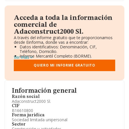
Acceda a toda la información
comercial de
Adaconstruct2000 Sl.
A través del informe gratuito que te proporcionamos
desde Einforma, donde vas a encontrar:
Datos identificativos: Denominación, CIF,
Teléfono, Domicilio.
Informe Mercantil Completo (BORME).
Ver más
Gráficos de Evolución Ventas y Empleados.
Consejo de Administración y Administradores.
QUIERO MI INFORME GRATUITO
Directivos y Ejecutivos.
Accionistas.
Participaciones y Vinculaciones en otras empresas.
Artículos de prensa publicados sobre la empresa.
Información oficial y registral complementaria.
Información general
Razón social
Adaconstruct2000 Sl.
CIF
B16610800
Forma jurídica
Sociedad limitada unipersonal
Sector
Construcción y actividades