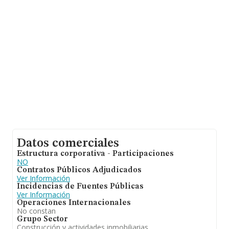
calcula un promedio de facturación de 194 mil euros
entre todas las compañías. Con el fin de ampliar la
información relativa a las compañías, la media de
empleados es de 2. La antigüedad desde la constitución
es de 17 años.
Datos comerciales
Estructura corporativa - Participaciones
NO
Contratos Públicos Adjudicados
Ver Información
Incidencias de Fuentes Públicas
Ver Información
Operaciones Internacionales
No constan
Grupo Sector
Construcción y actividades inmobiliarias