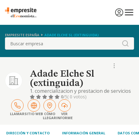
EMPRESITE ESPAÑA
ADADE ELCHE SL (EXTINGUIDA)
Buscar
Adade Elche Sl
(extinguida)
1. comercializacion y prestacion de servicios
de asesoria laboral, fiscal y contable. 2.
0
/5
( 0 votos)
comercializacion de todo tipo de servicios de
propiedad industrial e intelectual. 3. servicios
de agencia de seguros. 4. servicios
LLAMAR
SITIO WEB
CÓMO
VER
LLEGAR
INFORME
DIRECCIÓN Y CONTACTO
INFORMACIÓN GENERAL
DATOS COM