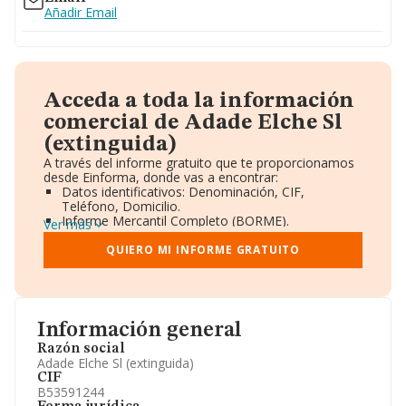
Añadir Email
Acceda a toda la información
comercial de Adade Elche Sl
(extinguida)
A través del informe gratuito que te proporcionamos
desde Einforma, donde vas a encontrar:
Datos identificativos: Denominación, CIF,
Teléfono, Domicilio.
Informe Mercantil Completo (BORME).
Ver más
Gráficos de Evolución Ventas y Empleados.
Consejo de Administración y Administradores.
QUIERO MI INFORME GRATUITO
Directivos y Ejecutivos.
Accionistas.
Participaciones y Vinculaciones en otras empresas.
Artículos de prensa publicados sobre la empresa.
Información oficial y registral complementaria.
Información general
Razón social
Adade Elche Sl (extinguida)
CIF
B53591244