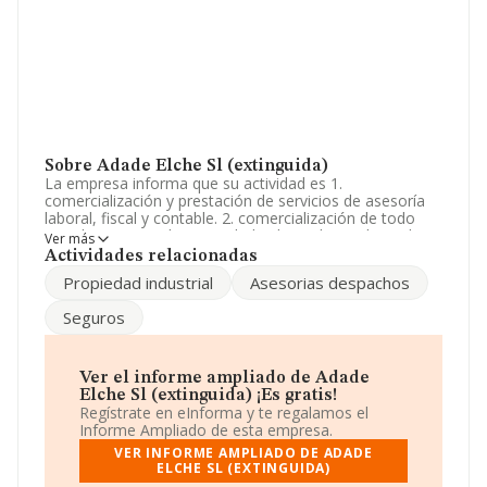
Sobre Adade Elche Sl (extinguida)
La empresa informa que su actividad es 1.
comercialización y prestación de servicios de asesoría
laboral, fiscal y contable. 2. comercialización de todo
tipo de servicios de propiedad industrial e intelectual. 3.
Ver más
servicios de agencia de seguros. 4. servicios. La
Actividades relacionadas
empresa es una Sociedad Limitada. La actividad de
Propiedad industrial
Asesorias despachos
referencia CNAE corresponde a 'Actividades de
contabilidad, teneduría de libros, auditoría y asesoría
Seguros
fiscal', cuyo Código es 6920. No realiza actividad de
importación y/o exportación.
Su teléfono es 966673191.
Ver el informe ampliado de Adade
Elche Sl (extinguida) ¡Es gratis!
La empresa española
Adade Elche S.L (extinguida)
,
Regístrate en eInforma y te regalamos el
CIF B53591244, se encuentra en Calle General Cosido
Informe Ampliado de esta empresa.
núm. 47 2, (03201), Elche, en Alicante, Comunidad
VER INFORME AMPLIADO DE ADADE
Valenciana.
ELCHE SL (EXTINGUIDA)