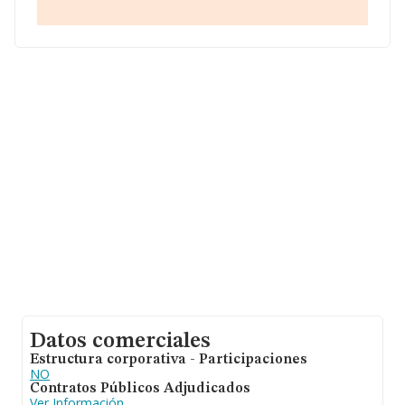
Con los datos a disposición de INFORMA sobre 56.819
empresas pertenecientes al sector, la facturación en el
ámbito nacional alcanza los 14.430 millones de euros y
la media entre todas las compañías es de 253 mil euros
de ventas en 2019. Para aportar ulterior información de
interés en el ámbito sectorial, la antigüedad alcanza los
19 años desde la constitución. La media de empleados
de las empresas es de 3.
Datos comerciales
Estructura corporativa - Participaciones
NO
Contratos Públicos Adjudicados
Ver Información