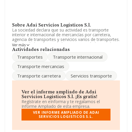
Sobre Adai Servicios Logisticos S.l.
La sociedad declara que su actividad es transporte
interior e internacional de mercancías por carretera,
agencia de transportes y servicios varios de transportes.
La sociedad está registrada como Sociedad Limitada.
Ver más
Tiene CNAE: 5222 - 'Actividades anexas al transporte
Actividades relacionadas
marítimo y por vías navegables interiores'. La empresa
Transportes
Transporte internacional
no tiene actividad en mercados exteriores.
Transporte mercancias
La sociedad
Adai Servicios Logisticos S.L
, con CIF
B73543225, está situada en Calle Enrique Granados
Transporte carretera
Servicios transporte
núm. 10 Bj, (30890), Puerto Lumbreras, Murcia.
En relación con el sector y disponiendo de los datos de
hasta 2.908 empresas, en el ámbito nacional la
Ver el informe ampliado de Adai
facturación alcanza la cifra de 5.485 millones de euros y
Servicios Logisticos S.l. ¡Es gratis!
se calcula un promedio de facturación de 1 millón de
Regístrate en eInforma y te regalamos el
euros entre todas las compañías. En relación con la
Informe Ampliado de esta empresa.
información de la provincia de Murcia, en la base de
VER INFORME AMPLIADO DE ADAI
datos de INFORMA aparecen 81 empresas, cuyas
SERVICIOS LOGISTICOS S.L.
ventas han obtenido los 35 millones de euros.
Finalmente, para completar los datos de sector la
media de empleados es de 6. La media de antigüedad