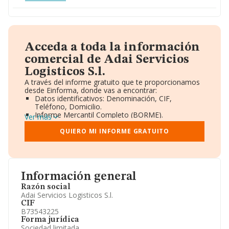
Acceda a toda la información
comercial de Adai Servicios
Logisticos S.l.
A través del informe gratuito que te proporcionamos
desde Einforma, donde vas a encontrar:
Datos identificativos: Denominación, CIF,
Teléfono, Domicilio.
Informe Mercantil Completo (BORME).
Ver más
Gráficos de Evolución Ventas y Empleados.
Consejo de Administración y Administradores.
QUIERO MI INFORME GRATUITO
Directivos y Ejecutivos.
Accionistas.
Participaciones y Vinculaciones en otras empresas.
Artículos de prensa publicados sobre la empresa.
Información oficial y registral complementaria.
Información general
Razón social
Adai Servicios Logisticos S.l.
CIF
B73543225
Forma jurídica
Sociedad limitada