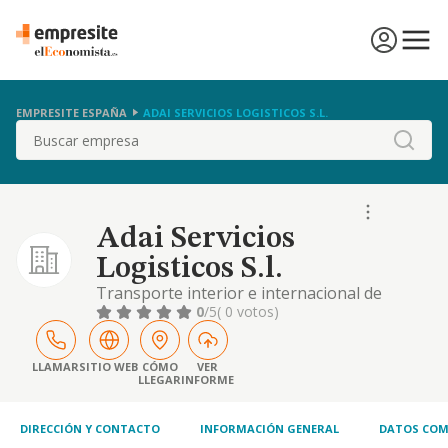
EMPRESITE ESPAÑA
ADAI SERVICIOS LOGISTICOS S.L.
Buscar
Adai Servicios
Logisticos S.l.
Transporte interior e internacional de
mercancias por carretera, agencia de
0
/5
( 0 votos)
transportes y servicios varios de
transportes.
LLAMAR
SITIO WEB
CÓMO
VER
LLEGAR
INFORME
DIRECCIÓN Y CONTACTO
INFORMACIÓN GENERAL
DATOS COM