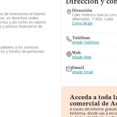
Dirección y co
Dirección
ase de inversiones en bienes
Calle Federico Garcia Lorc
ase, en derechos reales
Villamartin, 11650, Cadiz
ismos y asi como en valores
Como llegar
es y activos financieros de
Teléfono
Añadir Teléfono
xiliares a los servicios
uros y fondos de pensiones
Web
Añadir Web
Email
Añadir Email
Acceda a toda 
comercial de Ad
A través del informe gratu
Einforma, donde vas a enco