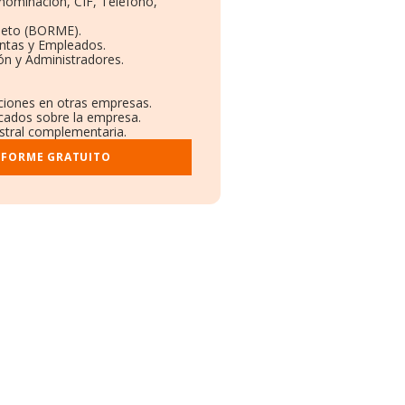
enominación, CIF, Teléfono,
leto (BORME).
entas y Empleados.
ón y Administradores.
aciones en otras empresas.
icados sobre la empresa.
istral complementaria.
NFORME GRATUITO