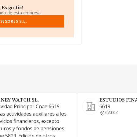
Es gratis!
iado de esta empresa.
SESORES S.L.
NEY WATCH SL.
ESTUDIOS FIN
ividad Principal: Cnae 6619.
6619.
CADIZ
as actividades auxiliares a los
vicios financieros, excepto
uros y fondos de pensiones.
e 5829. Edición de otros