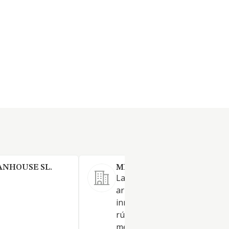
ANHOUSE SL.
MDBEATO SL.
La adquisición, enajenación y
arrendamiento de bienes
inmuebles de naturaleza urb
rústica. El asesoramiento,
mediación y corretaje en