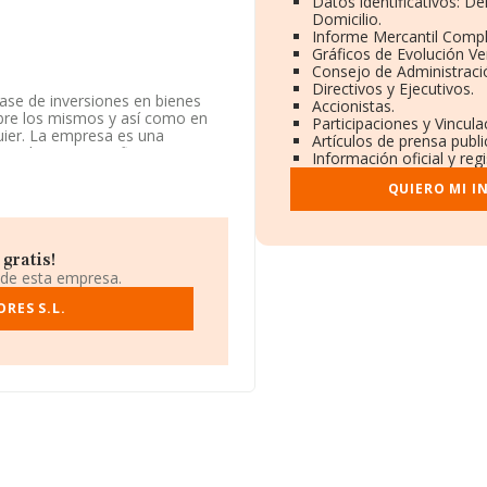
Datos identificativos: D
Domicilio.
Informe Mercantil Comp
Gráficos de Evolución V
Consejo de Administraci
Directivos y Ejecutivos.
lase de inversiones en bienes
Accionistas.
obre los mismos y así como en
Participaciones y Vincul
quier. La empresa es una
Artículos de prensa publ
s a los servicios financieros,
Información oficial y reg
ctividad en mercados exteriores.
QUIERO MI I
da en Calle Federico Garcia
rtenecientes al sector, la
gratis!
uros y el promedio de la
 de esta empresa.
24 mil euros. En relación con la
ORMA constan 100 empresas, con
RES S.L.
s de sector la antigüedad
s es de 2.