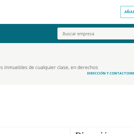
AÑA
Buscar
es inmuebles de cualquier clase, en derechos
alores mobiliarios, titulos, valores y activos
DIRECCIÓN Y CONTACTO
IN