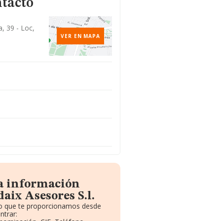
ntacto
a, 39 - Loc,
VER EN MAPA
la información
aix Asesores S.l.
ito que te proporcionamos desde
ntrar: