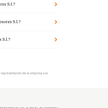
es S.l.?
sores S.l.?
 S.l.?
u representación de la empresa a la