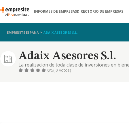
INFORMES DE EMPRESAS
DIRECTORIO DE EMPRESAS
EMPRESITE ESPAÑA
ADAIX ASESORES S.L.
Adaix Asesores S.l.
La realizacion de toda clase de inversiones en bien
reales constituidos sobre los mismos y asi como en v
0
/5
( 0 votos)
financieros de cualquier