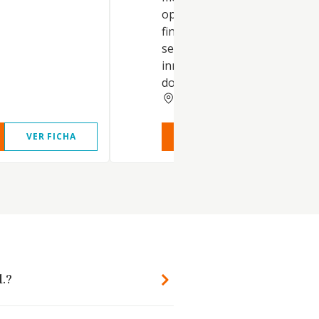
operaciones de compra y ven
fincas urbanas y rústicas, o
servicios relativos a la propi
inmobiliaria, y la tramitación 
documentos. Otras actividade
CADIZ
VER FICHA
VER INFORME
VER FIC
l.?