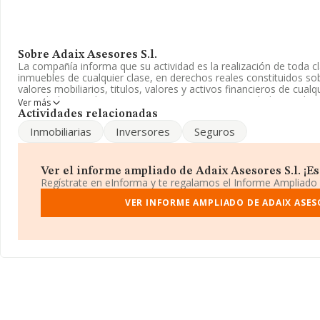
Sobre Adaix Asesores S.l.
La compañía informa que su actividad es la realización de toda c
inmuebles de cualquier clase, en derechos reales constituidos s
valores mobiliarios, titulos, valores y activos financieros de cual
Sociedad Limitada. Tiene CNAE: 6619 - 'Otras actividades auxiliare
Ver más
excepto seguros y fondos de pensiones'. La compañía no tiene a
Actividades relacionadas
Inmobiliarias
Inversores
Seguros
La sociedad
Adaix Asesores S.L
, con NIF B11867116, está situa
Lorca núm. 39 Loc, (11650), Villamartin, en Cádiz, Andalucía.
Con los datos a disposición de INFORMA sobre 7.332 empresas pe
Ver el informe ampliado de Adaix Asesores S.l. ¡Es 
facturación en el ámbito nacional alcanza los 3.115 millones de e
Regístrate en eInforma y te regalamos el Informe Ampliado
facturación de ventas entre todas las compañías asciende a los 4
información de la provincia de Cádiz, en la base de datos INF
VER INFORME AMPLIADO DE ADAIX ASESO
ventas de 1 millón de euros. Finalmente, para completar los dato
alcanza los 16 años desde la constitución. La media de empleado