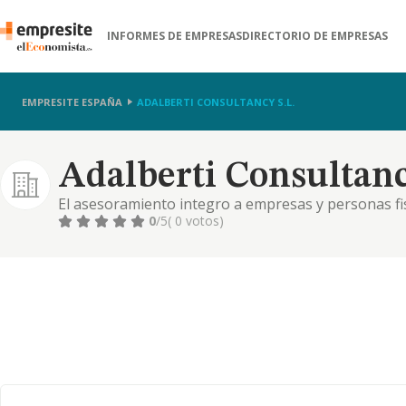
INFORMES DE EMPRESAS
DIRECTORIO DE EMPRESAS
EMPRESITE ESPAÑA
ADALBERTI CONSULTANCY S.L.
Adalberti Consultancy
El asesoramiento integro a empresas y personas fi
servicios de consultoria empresarial, logistica, mar
0
/5
( 0 votos)
grafico y paginas web