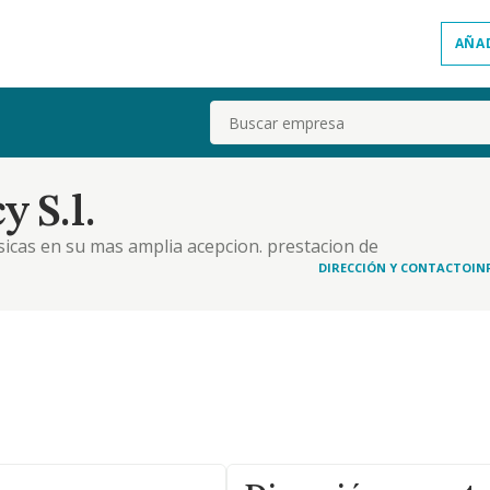
AÑA
Buscar
 S.l.
sicas en su mas amplia acepcion. prestacion de
keting, diseno y gestion de proyectos, diseno
DIRECCIÓN Y CONTACTO
IN