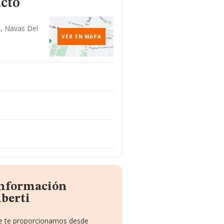
acto
5, Navas Del
VER EN MAPA
información
berti
que te proporcionamos desde