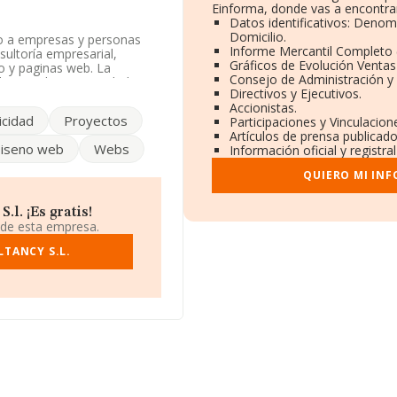
Einforma, donde vas a encontrar
Datos identificativos: Denom
Domicilio.
ro a empresas y personas
Informe Mercantil Completo
sultoría empresarial,
Gráficos de Evolución Venta
co y paginas web. La
Consejo de Administración y
 Limitada. Su actividad
Directivos y Ejecutivos.
ón pública' con código
Accionistas.
icidad
Proyectos
Participaciones y Vinculacio
Artículos de prensa publicad
e encuentra en Calle De
iseno web
Webs
Información oficial y registr
QUIERO MI IN
5 compañías, en el ámbito
s y se calcula un promedio
cto a la información de la
l. ¡Es gratis!
MA aparecen 3280 empresas,
 de esta empresa.
 de ampliar la información
tución es de 19 años. La
TANCY S.L.