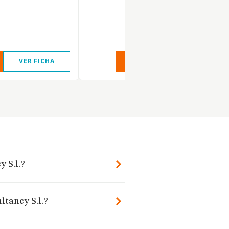
VER FICHA
VER INFORME
VER FIC
 S.l.?
ltancy S.l.?