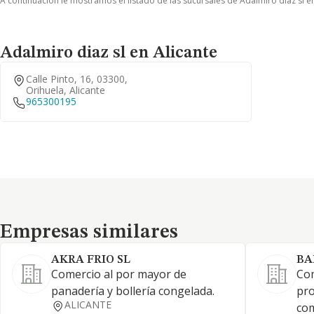
A continuación le mostramos el listado de las sucursales de Adalmiro diaz sl e
Adalmiro diaz sl en Alicante
Calle Pinto, 16, 03300,
Orihuela, Alicante
965300195
Empresas similares
Empresas similares
AKRA FRIO SL
BA
Comercio al por mayor de
Com
panadería y bollería congelada.
pro
ALICANTE
com