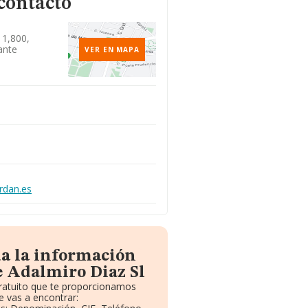
contacto
 1,800,
ante
VER EN MAPA
rdan.es
da la información
e Adalmiro Diaz Sl
gratuito que te proporcionamos
 vas a encontrar: