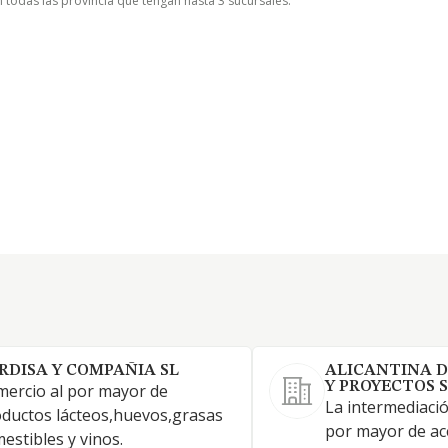
n todas las provincia que tengan hasta 3 sucursales.
RDISA Y COMPAÑIA SL
ALICANTINA D
Y PROYECTOS S
ercio al por mayor de
La intermediació
ductos lácteos,huevos,grasas
por mayor de ac
estibles y vinos.