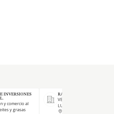
E INVERSIONES
RACUDA SL
L.
VENTA MAYOR DE GRASAS Y
n y comercio al
LUBRICANTES
eites y grasas
ALICANTE