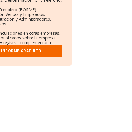
os: Denominación, CIF, Teléfono,
 Completo (BORME).
ión Ventas y Empleados.
tración y Administradores.
vos.
inculaciones en otras empresas.
a publicados sobre la empresa.
 y registral complementaria.
I INFORME GRATUITO