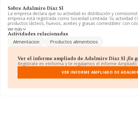
Sobre Adalmiro Diaz Sl
La empresa declara que su actividad es distribución y comisionist
empresa está registrada como Sociedad Limitada. Su actividad 
productos lácteos, huevos, aceites y grasas comestibles' con có
actividad en mercados exteriores.
Ver más
Actividades relacionadas
En el último año el número de empleados ha permanecido igual y
Alimentacion
Productos alimenticios
en INFORMA, el número de empleados de la compañía ha estado 
Su email es
adalmirodiaz@diazjordan.es
.
Ver el informe ampliado de Adalmiro Diaz Sl ¡Es gr
La empresa
Adalmiro Diaz S.L
, con número de identificación fi
Regístrate en eInforma y te regalamos el Informe Ampliado
Comunidad Valenciana.
VER INFORME AMPLIADO DE ADALMIR
En relación con el sector y disponiendo de los datos de hasta 3.4
facturación asciende a 15.117 millones de euros y se calcula un 
de euros entre todas las compañías. Para aportar ulterior inform
sectorial, la media de antigüedad desde la constitución es de 19