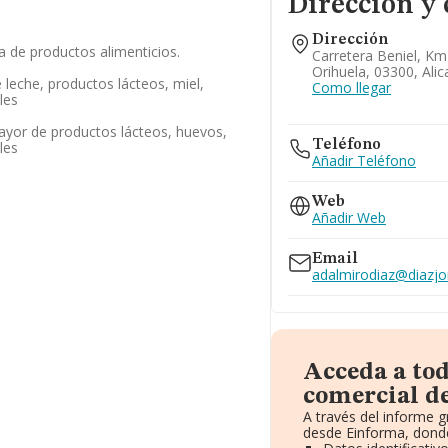
Dirección y 
Dirección
a de productos alimenticios.
Carretera Beniel, Km
Orihuela, 03300, Alic
leche, productos lácteos, miel,
Como llegar
les
ayor de productos lácteos, huevos,
Teléfono
les
Añadir Teléfono
Web
Añadir Web
Email
adalmirodiaz@diazjo
Acceda a to
comercial d
A través del informe 
desde Einforma, donde