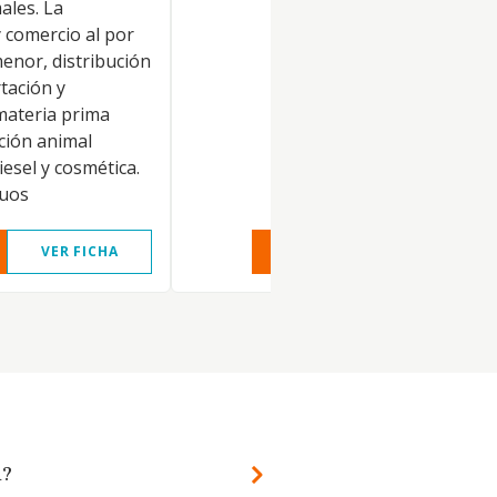
ales. La
 comercio al por
enor, distribución
tación y
materia prima
ción animal
iesel y cosmética.
duos
VER FICHA
VER INFORME
VER FIC
l?