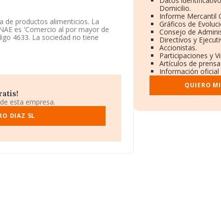
Datos identificativ
Domicilio.
Informe Mercantil
a de productos alimenticios. La
Gráficos de Evoluc
CNAE es 'Comercio al por mayor de
Consejo de Adminis
digo 4633. La sociedad no tiene
Directivos y Ejecuti
Accionistas.
Participaciones y V
 atendiendo a los datos disponibles
Artículos de prens
por debajo de la media de sector.
Información oficial
QUIERO M
atis!
scal B03425253, Orihuela, en Alicante,
 de esta empresa.
O DIAZ SL
04 empresas, a nivel nacional la
promedio de facturación de 4 millones
ación de interés en el ámbito
 años. La media de empleados es de 4.