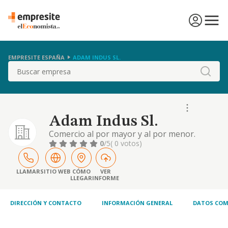
EMPRESITE ESPAÑA
ADAM INDUS SL.
Buscar
Adam Indus Sl.
Comercio al por mayor y al por menor.
distribución comercial. importación y
0
/5
( 0 votos)
exportación. turismo, hostelería y
restauración
LLAMAR
SITIO WEB
CÓMO
VER
LLEGAR
INFORME
DIRECCIÓN Y CONTACTO
INFORMACIÓN GENERAL
DATOS COM