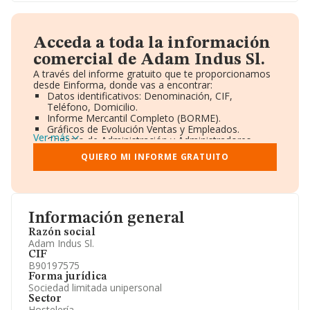
Acceda a toda la información
comercial de Adam Indus Sl.
A través del informe gratuito que te proporcionamos
desde Einforma, donde vas a encontrar:
Datos identificativos: Denominación, CIF,
Teléfono, Domicilio.
Informe Mercantil Completo (BORME).
Gráficos de Evolución Ventas y Empleados.
Ver más
Consejo de Administración y Administradores.
Directivos y Ejecutivos.
QUIERO MI INFORME GRATUITO
Accionistas.
Participaciones y Vinculaciones en otras empresas.
Artículos de prensa publicados sobre la empresa.
Información oficial y registral complementaria.
Información general
Razón social
Adam Indus Sl.
CIF
B90197575
Forma jurídica
Sociedad limitada unipersonal
Sector
Hostelería