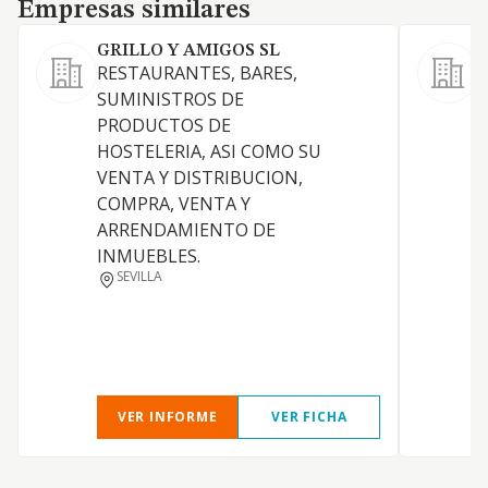
Empresas similares
Empresas similares
GRILLO Y AMIGOS SL
RESTAURANTES, BARES,
L
SUMINISTROS DE
a
PRODUCTOS DE
c
HOSTELERIA, ASI COMO SU
A
VENTA Y DISTRIBUCION,
c
COMPRA, VENTA Y
i
ARRENDAMIENTO DE
a
INMUEBLES.
S
SEVILLA
d
o
v
y
VER INFORME
VER FICHA