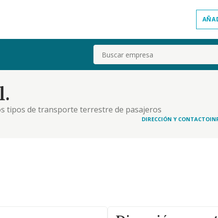
AÑA
Buscar
l.
os tipos de transporte terrestre de pasajeros
oductos alimenticios. la explotación de negocios de
DIRECCIÓN Y CONTACTO
IN
s, heladerías, pizzerías, hamburgueserías, frei