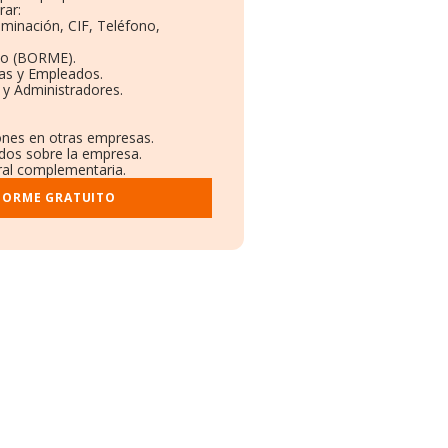
rar:
ominación, CIF, Teléfono,
to (BORME).
tas y Empleados.
 y Administradores.
iones en otras empresas.
ados sobre la empresa.
tral complementaria.
NFORME GRATUITO