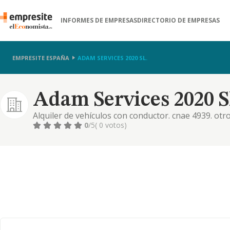
INFORMES DE EMPRESAS
DIRECTORIO DE EMPRESAS
EMPRESITE ESPAÑA
ADAM SERVICES 2020 SL.
Adam Services 2020 S
Alquiler de vehículos con conductor. cnae 4939. otr
n.c.o.p. - el comercio al por mayor y al menor de pr
0
/5
( 0 votos)
hostelería, bares, restaurantes, taperías, cafetería