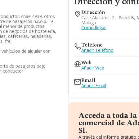
Dirección y con
Dirección
 conductor. cnae 4939. otros
Calle Alazores, 2 - Piso4 B,
re de pasajeros n.c.o.p. - el
Malaga
al menor de productos
Como llegar
ón de negocios de hostelería,
as, cafeterías, heladerías,
, frei
Teléfono
Añadir Teléfono
 vehículos de alquiler con
Web
porte de pasajeros bajo
Añadir Web
n conductor
Email
Añadir Email
Acceda a toda l
comercial de Ad
Sl.
A través del informe gratuit