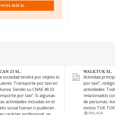
ICES 2020 SL.
CAN 23 SL.
WALKTUK SL.
a sociedad tendrá por objeto lo
Actividad princi
uiente: Transporte por taxi en
por taxi", códig
lusiva. Siendo su CNAE 49.32
actividades: Tod
nsporte por taxi". Si algunas
relacionados con
las actividades incluidas en el
de personas, lic
eto social fueran o pudieran
motos TUK TUK
MALAGA
er carácter profesional, se