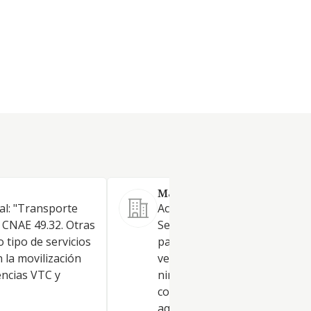
M&N VTC COMPANY SL.
pal: "Transporte
Actividad principal: CNAE: 49.3
o CNAE 49.32. Otras
Servicios de transporte de
o tipo de servicios
pasajeros bajo demanda en
 la movilización
vehículos con conductor. En
encias VTC y
ningún caso se entenderán
comprendidas en el objeto so
aquellas actividades para cuy