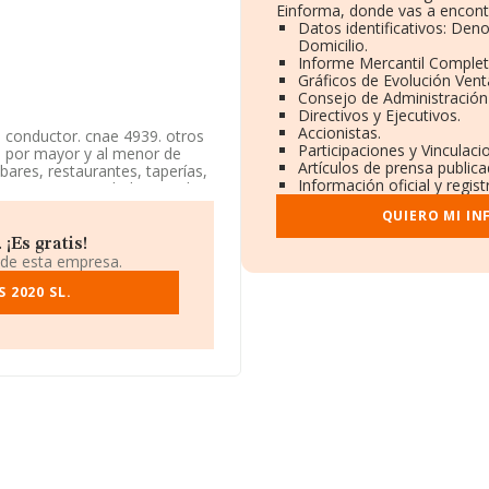
Einforma, donde vas a encont
Datos identificativos: Den
Domicilio.
Informe Mercantil Comple
Gráficos de Evolución Ven
Consejo de Administración
Directivos y Ejecutivos.
Accionistas.
n conductor. cnae 4939. otros
Participaciones y Vinculac
al por mayor y al menor de
Artículos de prensa public
bares, restaurantes, taperías,
Información oficial y regis
esa es una Sociedad Limitada.
tiene actividad en mercados
QUIERO MI I
¡Es gratis!
ncuentra en Calle Alazores
 de esta empresa.
 2020 SL.
046 empresas, la facturación
edia entre todas las compañías
rovincia (hablamos de
uyas ventas han alcanzado
rés en el ámbito sectorial, los
e la constitución.