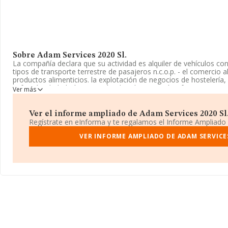
Sobre Adam Services 2020 Sl.
La compañía declara que su actividad es alquiler de vehículos co
tipos de transporte terrestre de pasajeros n.c.o.p. - el comercio 
productos alimenticios. la explotación de negocios de hostelería, 
cafeterías, heladerías, pizzerías, hamburgueserías, frei. La empr
Ver más
Su actividad CNAE es '%cnae%' con código 4933. La sociedad no 
exteriores.
Ver el informe ampliado de Adam Services 2020 Sl. 
La sociedad
Adam Services 2020 S.L
, con NIF B02758365, se e
Regístrate en eInforma y te regalamos el Informe Ampliado
núm. 2 Piso4 B, (29003), Málaga, Andalucía.
VER INFORME AMPLIADO DE ADAM SERVICES
En relación con el sector y disponiendo de los datos de hasta 3.
en el ámbito nacional alcanza los 1.139 millones de euros y la m
es de 374 mil euros de ventas. Respecto a la información de la p
Málaga), en la base de datos INFORMA constan 319 empresas, c
los 19 millones de euros. Para aportar ulterior información de inte
empleados de media son 6. La antigüedad alcanza los 9 años desd