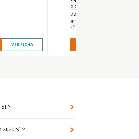
ejercicio la ley exija cualquier
de autorización administrativ
actividades comprend
MALAGA
VER FICHA
VER INFORME
VER FIC
 Sl.?
 2020 Sl.?